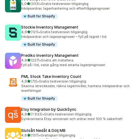
av 5 stjärnor
5,0
(333)
•
Gratis testversion tillgänglig
333 recensioner totalt
Inköpsordrar, lagerhantering och efterfrågeprognoser
Built for Shopify
Stockie Inventory Management
av 5 stjärnor
4,9
(121)
•
Gratis testversion tillgänglig
121 recensioner totalt
Inköpsordrar och lagerprognoser – fyll på lagret i tid
Built for Shopify
Prediko Inventory Management
av 5 stjärnor
4,9
(227)
•
Gratis att installera
227 recensioner totalt
Fyll på i tid, varje gång med smarta lagerprognoser.
PML Stock Take Inventory Count
av 5 stjärnor
4,9
(73)
•
Gratis testversion tillgänglig
73 recensioner totalt
Skanna streckkoder, räkna lagernivåer, hantera inköpsordrar och
överföringar
Built for Shopify
Etsy Integration by QuickSync
av 5 stjärnor
4,9
(1 933)
•
Gratis testversion tillgänglig
1933 recensioner totalt
Synkronisera Etsy-annonser och ordrar med 100 % säkerhet!
Slutsålt Nedåt & Dölj MB
av 5 stjärnor
4,8
(137)
•
Gratisplan tillgänglig
137 recensioner totalt