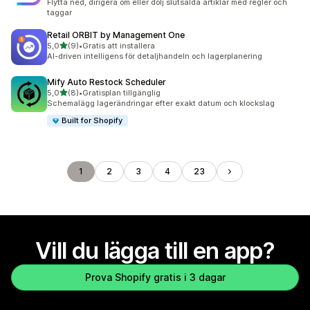
Flytta ned, dirigera om eller dölj slutsålda artiklar med regler och
taggar
Retail ORBIT by Management One
av 5 stjärnor
5,0
(9)
•
Gratis att installera
9 recensioner totalt
AI-driven intelligens för detaljhandeln och lagerplanering
Mify Auto Restock Scheduler
av 5 stjärnor
5,0
(8)
•
Gratisplan tillgänglig
8 recensioner totalt
Schemalägg lagerändringar efter exakt datum och klockslag
Built for Shopify
1
2
3
4
23
Vill du lägga till en app?
Prova Shopify gratis i 3 dagar