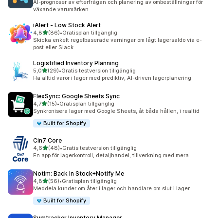
AI-prognoser av efterfrågan och planering av ombeställningar för
växande varumärken
iAlert ‑ Low Stock Alert
av 5 stjärnor
4,8
(86)
•
Gratisplan tillgänglig
86 recensioner totalt
Skicka enkelt regelbaserade varningar om lågt lagersaldo via e-
post eller Slack
Logistified Inventory Planning
av 5 stjärnor
5,0
(29)
•
Gratis testversion tillgänglig
29 recensioner totalt
Ha alltid varor i lager med prediktiv, AI-driven lagerplanering
FlexSync: Google Sheets Sync
av 5 stjärnor
4,7
(15)
•
Gratisplan tillgänglig
15 recensioner totalt
Synkronisera lager med Google Sheets, åt båda hållen, i realtid
Built for Shopify
Cin7 Core
av 5 stjärnor
4,6
(48)
•
Gratis testversion tillgänglig
48 recensioner totalt
En app för lagerkontroll, detaljhandel, tillverkning med mera
Notim: Back In Stock+Notify Me
av 5 stjärnor
4,8
(56)
•
Gratisplan tillgänglig
56 recensioner totalt
Meddela kunder om åter i lager och handlare om slut i lager
Built for Shopify
Sumtracker Inventory Manager