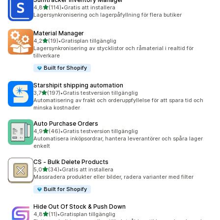
av 5 stjärnor
4,8
(114)
•
Gratis att installera
114 recensioner totalt
Lagersynkronisering och lagerpåfyllning för flera butiker
Material Manager
av 5 stjärnor
4,2
(19)
•
Gratisplan tillgänglig
19 recensioner totalt
Lagersynkronisering av stycklistor och råmaterial i realtid för
tillverkare
Built for Shopify
Starshipit shipping automation
av 5 stjärnor
3,7
(197)
•
Gratis testversion tillgänglig
197 recensioner totalt
Automatisering av frakt och orderuppfyllelse för att spara tid och
minska kostnader
Auto Purchase Orders
av 5 stjärnor
4,9
(46)
•
Gratis testversion tillgänglig
46 recensioner totalt
Automatisera inköpsordrar, hantera leverantörer och spåra lager
enkelt
CS ‑ Bulk Delete Products
av 5 stjärnor
5,0
(34)
•
Gratis att installera
34 recensioner totalt
Massradera produkter eller bilder, radera varianter med filter
Built for Shopify
Hide Out Of Stock & Push Down
av 5 stjärnor
4,8
(11)
•
Gratisplan tillgänglig
11 recensioner totalt