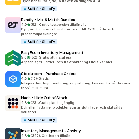
Tryck ner slutsålt, dölj auto och omdirigera 404
Built for Shopify
Bundly • Mix & Match Bundles
av 5 stjärnor
4,9
(52)
•
Gratis testversion tillgänglig
52 recensioner totalt
Byggare för mixa och matcha-paket till BYOB, lådor och
presentförpackningar
Built for Shopify
EasyEcom Inventory Management
av 5 stjärnor
5,0
(52)
•
Gratis att installera
52 recensioner totalt
App för lager-, order- och frakthantering i flera kanaler
Stockroom ‑ Purchase Orders
av 5 stjärnor
4,8
(13)
•
Gratis
13 recensioner totalt
Inköpsordrar, lagerhantering, rapportering, kostnad för sålda varor
(KSV) med mera
Nada • Hide Out of Stock
av 5 stjärnor
4,8
(23)
•
Gratisplan tillgänglig
23 recensioner totalt
Dölj eller flytta ner produkter som är slut i lager och slutsålda
varianter.
Built for Shopify
Inventory Management ‑ Assisty
av 5 stjärnor
4,8
(342)
•
Gratisplan tillgänglig
342 recensioner totalt