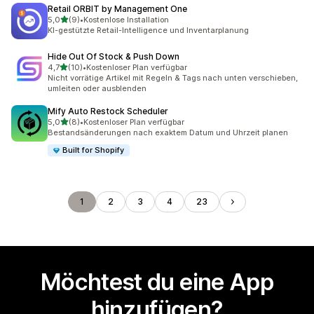
Retail ORBIT by Management One
von 5 Sternen
5,0
(9)
•
Kostenlose Installation
9 Rezensionen insgesamt
KI-gestützte Retail-Intelligence und Inventarplanung
Hide Out Of Stock & Push Down
von 5 Sternen
4,7
(10)
•
Kostenloser Plan verfügbar
10 Rezensionen insgesamt
Nicht vorrätige Artikel mit Regeln & Tags nach unten verschieben,
umleiten oder ausblenden
Mify Auto Restock Scheduler
von 5 Sternen
5,0
(8)
•
Kostenloser Plan verfügbar
8 Rezensionen insgesamt
Bestandsänderungen nach exaktem Datum und Uhrzeit planen
Built for Shopify
1
2
3
4
23
Möchtest du eine App
hinzufügen?