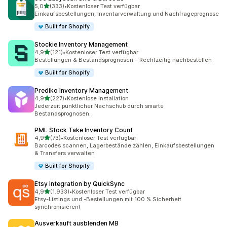
von 5 Sternen
5,0
(333)
•
Kostenloser Test verfügbar
333 Rezensionen insgesamt
Einkaufsbestellungen, Inventarverwaltung und Nachfrageprognose
Built for Shopify
Stockie Inventory Management
von 5 Sternen
4,9
(121)
•
Kostenloser Test verfügbar
121 Rezensionen insgesamt
Bestellungen & Bestandsprognosen – Rechtzeitig nachbestellen
Built for Shopify
Prediko Inventory Management
von 5 Sternen
4,9
(227)
•
Kostenlose Installation
227 Rezensionen insgesamt
Jederzeit pünktlicher Nachschub durch smarte
Bestandsprognosen.
PML Stock Take Inventory Count
von 5 Sternen
4,9
(73)
•
Kostenloser Test verfügbar
73 Rezensionen insgesamt
Barcodes scannen, Lagerbestände zählen, Einkaufsbestellungen
& Transfers verwalten
Built for Shopify
Etsy Integration by QuickSync
von 5 Sternen
4,9
(1.933)
•
Kostenloser Test verfügbar
1933 Rezensionen insgesamt
Etsy-Listings und -Bestellungen mit 100 % Sicherheit
synchronisieren!
Ausverkauft ausblenden MB