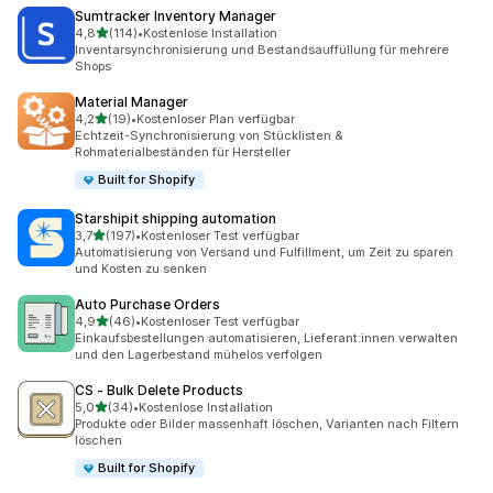
Sumtracker Inventory Manager
von 5 Sternen
4,8
(114)
•
Kostenlose Installation
114 Rezensionen insgesamt
Inventarsynchronisierung und Bestandsauffüllung für mehrere
Shops
Material Manager
von 5 Sternen
4,2
(19)
•
Kostenloser Plan verfügbar
19 Rezensionen insgesamt
Echtzeit-Synchronisierung von Stücklisten &
Rohmaterialbeständen für Hersteller
Built for Shopify
Starshipit shipping automation
von 5 Sternen
3,7
(197)
•
Kostenloser Test verfügbar
197 Rezensionen insgesamt
Automatisierung von Versand und Fulfillment, um Zeit zu sparen
und Kosten zu senken
Auto Purchase Orders
von 5 Sternen
4,9
(46)
•
Kostenloser Test verfügbar
46 Rezensionen insgesamt
Einkaufsbestellungen automatisieren, Lieferant:innen verwalten
und den Lagerbestand mühelos verfolgen
CS ‑ Bulk Delete Products
von 5 Sternen
5,0
(34)
•
Kostenlose Installation
34 Rezensionen insgesamt
Produkte oder Bilder massenhaft löschen, Varianten nach Filtern
löschen
Built for Shopify