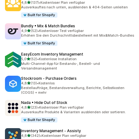
von 5 Sternen
4,8
(137)
•
Kostenloser Plan verfügbar
137 Rezensionen insgesamt
Ausverkauftes nach unten, ausblenden & 404-Seiten umleiten
Built for Shopify
Bundly • Mix & Match Bundles
von 5 Sternen
4,9
(52)
•
Kostenloser Test verfügbar
52 Rezensionen insgesamt
Erhöhen Sie den Durchschnittsbestellwert mit Mix&Match-Bundles
Built for Shopify
EasyEcom Inventory Management
von 5 Sternen
5,0
(52)
•
Kostenlose Installation
52 Rezensionen insgesamt
Multi-Channel-App für Bestands-, Bestell- und
Versandmanagement
Stockroom ‑ Purchase Orders
von 5 Sternen
4,8
(13)
•
Kostenlos
13 Rezensionen insgesamt
Bestellaufträge, Bestandsverwaltung, Berichte, Selbstkosten
(COGS) + mehr
Nada • Hide Out of Stock
von 5 Sternen
4,8
(23)
•
Kostenloser Plan verfügbar
23 Rezensionen insgesamt
Ausverkaufte Produkte & Varianten ausblenden oder sortieren.
Built for Shopify
Inventory Management ‑ Assisty
von 5 Sternen
4,8
(342)
•
Kostenloser Plan verfügbar
342 Rezensionen insgesamt