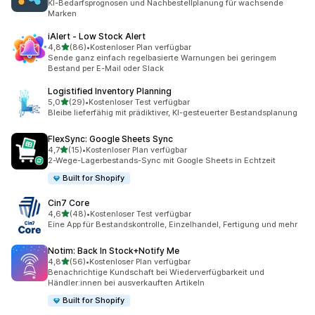
KI-Bedarfsprognosen und Nachbestellplanung für wachsende
Marken
iAlert ‑ Low Stock Alert
von 5 Sternen
4,8
(86)
•
Kostenloser Plan verfügbar
86 Rezensionen insgesamt
Sende ganz einfach regelbasierte Warnungen bei geringem
Bestand per E-Mail oder Slack
Logistified Inventory Planning
von 5 Sternen
5,0
(29)
•
Kostenloser Test verfügbar
29 Rezensionen insgesamt
Bleibe lieferfähig mit prädiktiver, KI-gesteuerter Bestandsplanung
FlexSync: Google Sheets Sync
von 5 Sternen
4,7
(15)
•
Kostenloser Plan verfügbar
15 Rezensionen insgesamt
2-Wege-Lagerbestands-Sync mit Google Sheets in Echtzeit
Built for Shopify
Cin7 Core
von 5 Sternen
4,6
(48)
•
Kostenloser Test verfügbar
48 Rezensionen insgesamt
Eine App für Bestandskontrolle, Einzelhandel, Fertigung und mehr
Notim: Back In Stock+Notify Me
von 5 Sternen
4,8
(56)
•
Kostenloser Plan verfügbar
56 Rezensionen insgesamt
Benachrichtige Kundschaft bei Wiederverfügbarkeit und
Händler:innen bei ausverkauften Artikeln
Built for Shopify