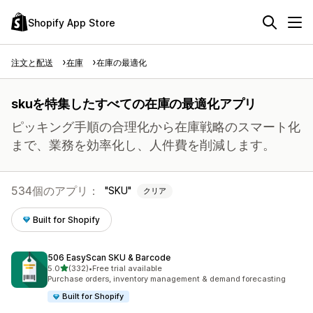
Shopify App Store
注文と配送
在庫
在庫の最適化
skuを特集したすべての在庫の最適化アプリ
ピッキング手順の合理化から在庫戦略のスマート化
まで、業務を効率化し、人件費を削減します。
534個のアプリ：
SKU
クリア
Built for Shopify
506 EasyScan SKU & Barcode
5つ星中
5.0
(332)
•
Free trial available
合計レビュー数：332件
Purchase orders, inventory management & demand forecasting
Built for Shopify