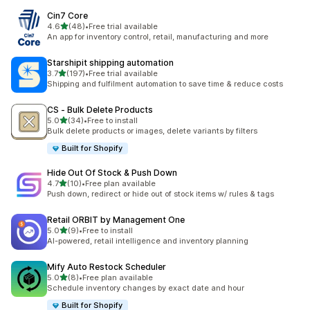
Cin7 Core
5つ星中
4.6
(48)
•
Free trial available
合計レビュー数：48件
An app for inventory control, retail, manufacturing and more
Starshipit shipping automation
5つ星中
3.7
(197)
•
Free trial available
合計レビュー数：197件
Shipping and fulfilment automation to save time & reduce costs
CS ‑ Bulk Delete Products
5つ星中
5.0
(34)
•
Free to install
合計レビュー数：34件
Bulk delete products or images, delete variants by filters
Built for Shopify
Hide Out Of Stock & Push Down
5つ星中
4.7
(10)
•
Free plan available
合計レビュー数：10件
Push down, redirect or hide out of stock items w/ rules & tags
Retail ORBIT by Management One
5つ星中
5.0
(9)
•
Free to install
合計レビュー数：9件
AI-powered, retail intelligence and inventory planning
Mify Auto Restock Scheduler
5つ星中
5.0
(8)
•
Free plan available
合計レビュー数：8件
Schedule inventory changes by exact date and hour
Built for Shopify