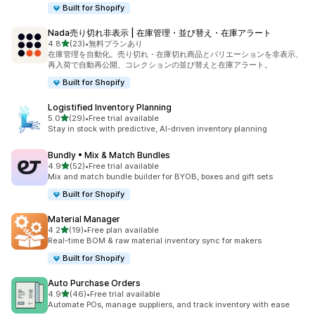
Built for Shopify
Nada売り切れ非表示 | 在庫管理・並び替え・在庫アラート
5つ星中
4.8
(23)
•
無料プランあり
合計レビュー数：23件
在庫管理を自動化。売り切れ・在庫切れ商品とバリエーションを非表示、
再入荷で自動再公開、コレクションの並び替えと在庫アラート。
Built for Shopify
Logistified Inventory Planning
5つ星中
5.0
(29)
•
Free trial available
合計レビュー数：29件
Stay in stock with predictive, AI-driven inventory planning
Bundly • Mix & Match Bundles
5つ星中
4.9
(52)
•
Free trial available
合計レビュー数：52件
Mix and match bundle builder for BYOB, boxes and gift sets
Built for Shopify
Material Manager
5つ星中
4.2
(19)
•
Free plan available
合計レビュー数：19件
Real-time BOM & raw material inventory sync for makers
Built for Shopify
Auto Purchase Orders
5つ星中
4.9
(46)
•
Free trial available
合計レビュー数：46件
Automate POs, manage suppliers, and track inventory with ease