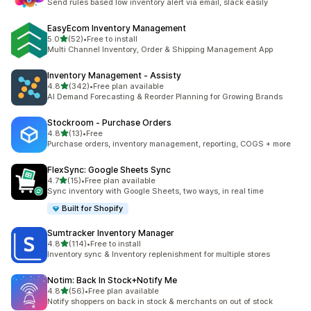
Send rules based low inventory alert via email, slack easily
EasyEcom Inventory Management
5つ星中
5.0
(52)
•
Free to install
合計レビュー数：52件
Multi Channel Inventory, Order & Shipping Management App
Inventory Management ‑ Assisty
5つ星中
4.8
(342)
•
Free plan available
合計レビュー数：342件
AI Demand Forecasting & Reorder Planning for Growing Brands
Stockroom ‑ Purchase Orders
5つ星中
4.8
(13)
•
Free
合計レビュー数：13件
Purchase orders, inventory management, reporting, COGS + more
FlexSync: Google Sheets Sync
5つ星中
4.7
(15)
•
Free plan available
合計レビュー数：15件
Sync inventory with Google Sheets, two ways, in real time
Built for Shopify
Sumtracker Inventory Manager
5つ星中
4.8
(114)
•
Free to install
合計レビュー数：114件
Inventory sync & Inventory replenishment for multiple stores
Notim: Back In Stock+Notify Me
5つ星中
4.8
(56)
•
Free plan available
合計レビュー数：56件
Notify shoppers on back in stock & merchants on out of stock