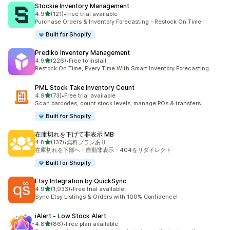
Stockie Inventory Management
5つ星中
4.9
(121)
•
Free trial available
合計レビュー数：121件
Purchase Orders & Inventory Forecasting - Restock On Time
Built for Shopify
Prediko Inventory Management
5つ星中
4.9
(226)
•
Free to install
合計レビュー数：226件
Restock On Time, Every Time With Smart Inventory Forecasting.
PML Stock Take Inventory Count
5つ星中
4.9
(73)
•
Free trial available
合計レビュー数：73件
Scan barcodes, count stock levels, manage POs & transfers
Built for Shopify
在庫切れを下げて非表示 MB
5つ星中
4.8
(137)
•
無料プランあり
合計レビュー数：137件
在庫切れを下部へ・自動非表示・404をリダイレクト
Built for Shopify
Etsy Integration by QuickSync
5つ星中
4.9
(1,933)
•
Free trial available
合計レビュー数：1933件
Sync Etsy Listings & Orders with 100% Confidence!
iAlert ‑ Low Stock Alert
5つ星中
4.8
(86)
•
Free plan available
合計レビュー数：86件