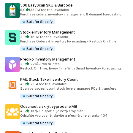
506 EasyScan SKU & Barcode
z 5 hvězd
5,0
(332)
•
Free trial available
Celkový počet recenzí: 332
Purchase orders, inventory management & demand forecasting
Built for Shopify
Stockie Inventory Management
z 5 hvězd
4,9
(121)
•
Free trial available
Celkový počet recenzí: 121
Purchase Orders & Inventory Forecasting - Restock On Time
Built for Shopify
Prediko Inventory Management
z 5 hvězd
4,9
(226)
•
Free to install
Celkový počet recenzí: 226
Restock On Time, Every Time With Smart Inventory Forecasting.
PML Stock Take Inventory Count
z 5 hvězd
4,9
(73)
•
Free trial available
Celkový počet recenzí: 73
Scan barcodes, count stock levels, manage POs & transfers
Built for Shopify
Odsunout a skrýt vyprodané MB
z 5 hvězd
4,8
(137)
•
K dispozici je bezplatný plán
Celkový počet recenzí: 137
Odsuňte vyprodané, skryjte a přesměrujte stránky 404
Built for Shopify