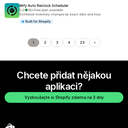
Mify Auto Restock Scheduler
z 5 hvězd
5,0
(8)
•
Free plan available
Celkový počet recenzí: 8
Schedule inventory changes by exact date and hour
Built for Shopify
1
2
3
4
23
Chcete přidat nějakou
aplikaci?
Vyzkoušejte si Shopify zdarma na 3 dny