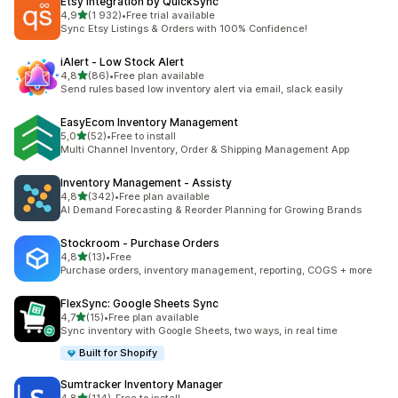
Etsy Integration by QuickSync
z 5 hvězd
4,9
(1 932)
•
Free trial available
Celkový počet recenzí: 1932
Sync Etsy Listings & Orders with 100% Confidence!
iAlert ‑ Low Stock Alert
z 5 hvězd
4,8
(86)
•
Free plan available
Celkový počet recenzí: 86
Send rules based low inventory alert via email, slack easily
EasyEcom Inventory Management
z 5 hvězd
5,0
(52)
•
Free to install
Celkový počet recenzí: 52
Multi Channel Inventory, Order & Shipping Management App
Inventory Management ‑ Assisty
z 5 hvězd
4,8
(342)
•
Free plan available
Celkový počet recenzí: 342
AI Demand Forecasting & Reorder Planning for Growing Brands
Stockroom ‑ Purchase Orders
z 5 hvězd
4,8
(13)
•
Free
Celkový počet recenzí: 13
Purchase orders, inventory management, reporting, COGS + more
FlexSync: Google Sheets Sync
z 5 hvězd
4,7
(15)
•
Free plan available
Celkový počet recenzí: 15
Sync inventory with Google Sheets, two ways, in real time
Built for Shopify
Sumtracker Inventory Manager
z 5 hvězd