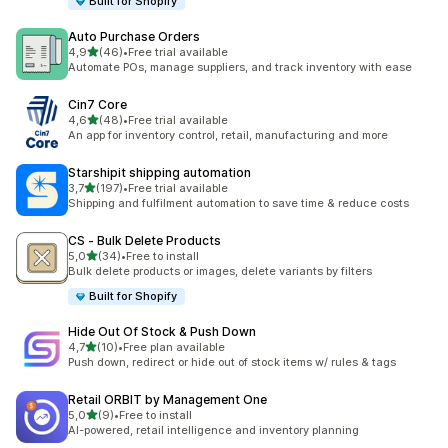
Built for Shopify
Auto Purchase Orders
z 5 hvězd
4,9
(46)
•
Free trial available
Celkový počet recenzí: 46
Automate POs, manage suppliers, and track inventory with ease
Cin7 Core
z 5 hvězd
4,6
(48)
•
Free trial available
Celkový počet recenzí: 48
An app for inventory control, retail, manufacturing and more
Starshipit shipping automation
z 5 hvězd
3,7
(197)
•
Free trial available
Celkový počet recenzí: 197
Shipping and fulfilment automation to save time & reduce costs
CS ‑ Bulk Delete Products
z 5 hvězd
5,0
(34)
•
Free to install
Celkový počet recenzí: 34
Bulk delete products or images, delete variants by filters
Built for Shopify
Hide Out Of Stock & Push Down
z 5 hvězd
4,7
(10)
•
Free plan available
Celkový počet recenzí: 10
Push down, redirect or hide out of stock items w/ rules & tags
Retail ORBIT by Management One
z 5 hvězd
5,0
(9)
•
Free to install
Celkový počet recenzí: 9
AI-powered, retail intelligence and inventory planning