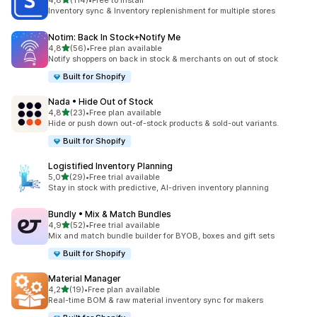
4,8
(114)
•
Free to install
Celkový počet recenzí: 114
Inventory sync & Inventory replenishment for multiple stores
Notim: Back In Stock+Notify Me
z 5 hvězd
4,8
(56)
•
Free plan available
Celkový počet recenzí: 56
Notify shoppers on back in stock & merchants on out of stock
Built for Shopify
Nada • Hide Out of Stock
z 5 hvězd
4,8
(23)
•
Free plan available
Celkový počet recenzí: 23
Hide or push down out-of-stock products & sold-out variants.
Built for Shopify
Logistified Inventory Planning
z 5 hvězd
5,0
(29)
•
Free trial available
Celkový počet recenzí: 29
Stay in stock with predictive, AI-driven inventory planning
Bundly • Mix & Match Bundles
z 5 hvězd
4,9
(52)
•
Free trial available
Celkový počet recenzí: 52
Mix and match bundle builder for BYOB, boxes and gift sets
Built for Shopify
Material Manager
z 5 hvězd
4,2
(19)
•
Free plan available
Celkový počet recenzí: 19
Real-time BOM & raw material inventory sync for makers