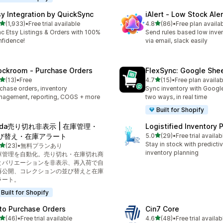
sy Integration by QuickSync
iAlert ‑ Low Stock Aler
5つ星中
5つ星中
(1,933)
•
Free trial available
4.8
(86)
•
Free plan availa
計レビュー数：1933件
合計レビュー数：86件
c Etsy Listings & Orders with 100%
Send rules based low inven
fidence!
via email, slack easily
ockroom ‑ Purchase Orders
FlexSync: Google She
5つ星中
5つ星中
(13)
•
Free
4.7
(15)
•
Free plan availab
計レビュー数：13件
合計レビュー数：15件
chase orders, inventory
Sync inventory with Googl
agement, reporting, COGS + more
two ways, in real time
Built for Shopify
ada売り切れ非表示 | 在庫管理・
Logistified Inventory 
5つ星中
び替え・在庫アラート
5.0
(29)
•
Free trial availab
合計レビュー数：29件
Stay in stock with predicti
5つ星中
(23)
•
無料プランあり
計レビュー数：23件
inventory planning
庫管理を自動化。売り切れ・在庫切れ商
とバリエーションを非表示、再入荷で自
再公開、コレクションの並び替えと在庫
ラート。
Built for Shopify
to Purchase Orders
Cin7 Core
5つ星中
5つ星中
(46)
•
Free trial available
4.6
(48)
•
Free trial availab
計レビュー数：46件
合計レビュー数：48件