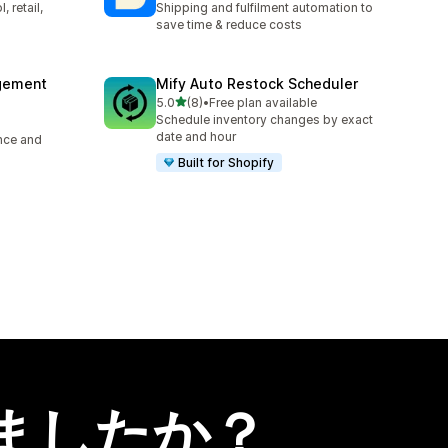
 retail,
Shipping and fulfilment automation to
save time & reduce costs
agement
Mify Auto Restock Scheduler
5つ星中
5.0
(8)
•
Free plan available
合計レビュー数：8件
Schedule inventory changes by exact
date and hour
ence and
Built for Shopify
ましたか？