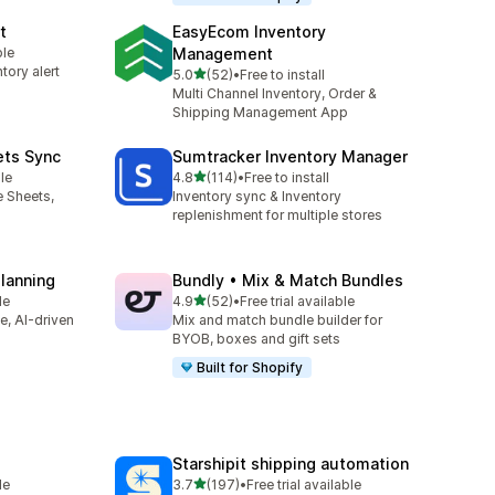
t
EasyEcom Inventory
ble
Management
tory alert
5つ星中
5.0
(52)
•
Free to install
合計レビュー数：52件
Multi Channel Inventory, Order &
Shipping Management App
ets Sync
Sumtracker Inventory Manager
5つ星中
le
4.8
(114)
•
Free to install
合計レビュー数：114件
e Sheets,
Inventory sync & Inventory
replenishment for multiple stores
Planning
Bundly • Mix & Match Bundles
5つ星中
le
4.9
(52)
•
Free trial available
合計レビュー数：52件
ve, AI-driven
Mix and match bundle builder for
BYOB, boxes and gift sets
Built for Shopify
Starshipit shipping automation
5つ星中
le
3.7
(197)
•
Free trial available
合計レビュー数：197件