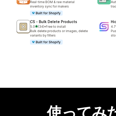
Real-time BOM & raw material
Aut
inventory sync for makers
tra
Built for Shopify
CS ‑ Bulk Delete Products
Hi
5つ星中
5.0
(34)
•
Free to install
4.7
合計レビュー数：34件
合
Bulk delete products or images, delete
Pus
variants by filters
sto
Built for Shopify
使ってみ