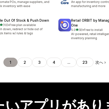
omate POs, manage suppliers, and
An app for inventory control,
ck inventory with ease
manufacturing and more
de Out Of Stock & Push Down
Retail ORBIT by Man
5つ星中
(10)
•
Free plan available
One
計レビュー数：10件
h down, redirect or hide out of
5つ星中
5.0
(9)
•
Free to install
合計レビュー数：9件
ck items w/ rules & tags
AI-powered, retail intellig
inventory planning
次へ
1
2
3
4
…
23
たいアプリがあり