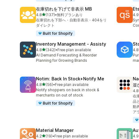
在庫切れを下げて非表示 MB
Et
5つ星中
4.8
(137)
•
無料プランあり
4.9
合計レビュー数：137件
合
在庫切れを下部へ・自動非表示・404をリ
Syn
ダイレクト
Con
Built for Shopify
Inventory Management ‑ Assisty
St
5つ星中
4.8
(342)
•
Free plan available
4.8
合計レビュー数：342件
合
AI Demand Forecasting & Reorder
Pur
Planning for Growing Brands
man
Notim: Back In Stock+Notify Me
N
5つ星中
4.8
(56)
•
Free plan available
並
合計レビュー数：56件
Notify shoppers on back in stock &
4.8
合
merchants on out of stock
在
品
Built for Shopify
動
ア
Material Manager
Au
5つ星中
4.2
(19)
•
Free plan available
4.9
合計レビュー数：19件
合