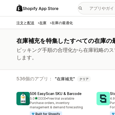
Shopify App Store
注文と配送
在庫
在庫の最適化
在庫補充を特集したすべての在庫の
ピッキング手順の合理化から在庫戦略のス
します。
536個のアプリ：
在庫補充
クリア
506 EasyScan SKU & Barcode
St
5つ星中
5.0
(333)
•
Free trial available
4.9
合計レビュー数：333件
合
Purchase orders, inventory
Pur
management & demand forecasting
For
Built for Shopify