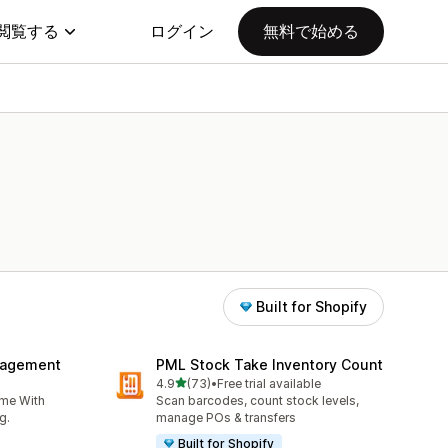
閲覧する
ログイン
無料で始める
Built for Shopify
nagement
PML Stock Take Inventory Count
5つ星中
4.9
(73)
•
Free trial available
合計レビュー数：73件
ime With
Scan barcodes, count stock levels,
g.
manage POs & transfers
Built for Shopify