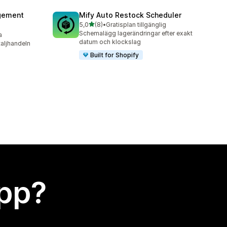
agement
Mify Auto Restock Scheduler
av 5 stjärnor
5,0
(8)
•
Gratisplan tillgänglig
8 recensioner totalt
Schemalägg lagerändringar efter exakt
a
datum och klockslag
taljhandeln
Built for Shopify
app?