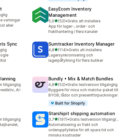
t
EasyEcom Inventory
nglig
Management
e varningar
av 5 stjärnor
5,0
(52)
•
Gratis att installera
52 recensioner totalt
st eller
App för lager-, order- och
frakthantering i flera kanaler
ets Sync
Sumtracker Inventory Manager
av 5 stjärnor
nglig
4,8
(114)
•
Gratis att installera
114 recensioner totalt
oogle
Lagersynkronisering och
ltid
lagerpåfyllning för flera butiker
Planning
Bundly • Mix & Match Bundles
av 5 stjärnor
n tillgänglig
4,9
(52)
•
Gratis testversion tillgänglig
52 recensioner totalt
rediktiv, AI-
Byggare för mixa och matcha-paket till
BYOB, lådor och presentförpackningar
Built for Shopify
Starshipit shipping automation
av 5 stjärnor
n tillgänglig
3,7
(197)
•
Gratis testversion tillgänglig
197 recensioner totalt
taljhandel,
Automatisering av frakt och
orderuppfyllelse för att spara tid och
minska kostnader