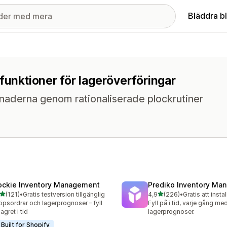
Bläddra b
funktioner för lageröverföringar
naderna genom rationaliserade plockrutiner
ockie Inventory Management
Prediko Inventory Ma
av 5 stjärnor
av 5 stjärnor
(121)
•
Gratis testversion tillgänglig
4,9
(226)
•
Gratis att instal
 recensioner totalt
226 recensioner totalt
öpsordrar och lagerprognoser – fyll
Fyll på i tid, varje gång m
agret i tid
lagerprognoser.
Built for Shopify