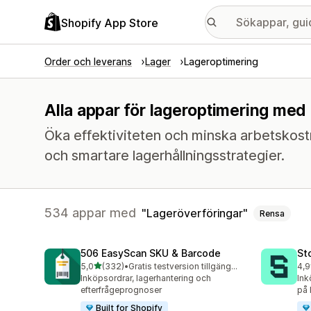
Shopify App Store
Order och leverans
Lager
Lageroptimering
Alla appar för lageroptimering med 
Öka effektiviteten och minska arbetskost
och smartare lagerhållningsstrategier.
534 appar med
Lageröverföringar
Rensa
506 EasyScan SKU & Barcode
St
av 5 stjärnor
5,0
(332)
•
Gratis testversion tillgänglig
4,9
332 recensioner totalt
121
Inköpsordrar, lagerhantering och
Ink
efterfrågeprognoser
på l
Built for Shopify