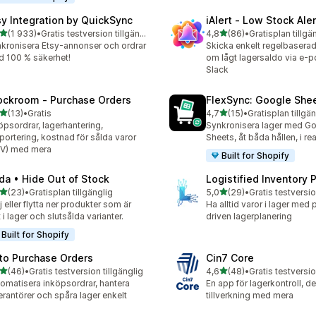
sy Integration by QuickSync
iAlert ‑ Low Stock Aler
av 5 stjärnor
av 5 stjärnor
(1 933)
•
Gratis testversion tillgänglig
4,8
(86)
•
Gratisplan tillgä
3 recensioner totalt
86 recensioner totalt
kronisera Etsy-annonser och ordrar
Skicka enkelt regelbaserad
 100 % säkerhet!
om lågt lagersaldo via e-po
Slack
ockroom ‑ Purchase Orders
FlexSync: Google She
av 5 stjärnor
av 5 stjärnor
(13)
•
Gratis
4,7
(15)
•
Gratisplan tillgä
recensioner totalt
15 recensioner totalt
öpsordrar, lagerhantering,
Synkronisera lager med G
portering, kostnad för sålda varor
Sheets, åt båda hållen, i rea
V) med mera
Built for Shopify
da • Hide Out of Stock
Logistified Inventory 
av 5 stjärnor
av 5 stjärnor
(23)
•
Gratisplan tillgänglig
5,0
(29)
•
Gratis testversio
recensioner totalt
29 recensioner totalt
j eller flytta ner produkter som är
Ha alltid varor i lager med p
t i lager och slutsålda varianter.
driven lagerplanering
Built for Shopify
to Purchase Orders
Cin7 Core
av 5 stjärnor
av 5 stjärnor
(46)
•
Gratis testversion tillgänglig
4,6
(48)
•
Gratis testversio
recensioner totalt
48 recensioner totalt
omatisera inköpsordrar, hantera
En app för lagerkontroll, de
erantörer och spåra lager enkelt
tillverkning med mera