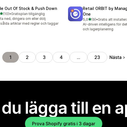
de Out Of Stock & Push Down
Retail ORBIT by Man
av 5 stjärnor
(10)
•
Gratisplan tillgänglig
One
recensioner totalt
tta ned, dirigera om eller dölj
av 5 stjärnor
5,0
(9)
•
Gratis att installer
9 recensioner totalt
tsålda artiklar med regler och taggar
AI-driven intelligens för de
och lagerplanering
Nästa
1
2
3
4
…
23
l du lägga till en 
Prova Shopify gratis i 3 dagar