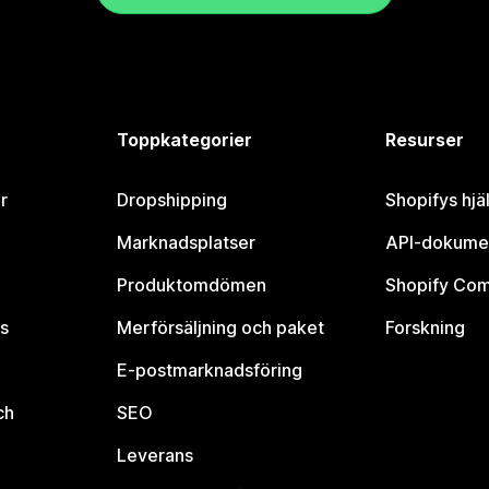
Toppkategorier
Resurser
r
Dropshipping
Shopifys hjä
Marknadsplatser
API-dokume
Produktomdömen
Shopify Co
s
Merförsäljning och paket
Forskning
E-postmarknadsföring
ch
SEO
Leverans