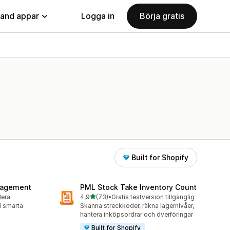
land appar
Logga in
Börja gratis
Built for Shopify
nagement
PML Stock Take Inventory Count
av 5 stjärnor
lera
4,9
(73)
•
Gratis testversion tillgänglig
73 recensioner totalt
ed smarta
Skanna streckkoder, räkna lagernivåer,
hantera inköpsordrar och överföringar
Built for Shopify