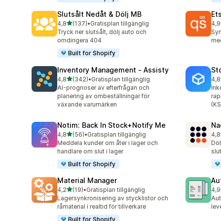
Slutsålt Nedåt & Dölj MB
Et
av 5 stjärnor
4,8
(137)
•
Gratisplan tillgänglig
4,9
137 recensioner totalt
193
Tryck ner slutsålt, dölj auto och
Syn
omdirigera 404
med
Built for Shopify
Inventory Management ‑ Assisty
St
av 5 stjärnor
4,8
(342)
•
Gratisplan tillgänglig
4,8
342 recensioner totalt
13 
AI-prognoser av efterfrågan och
Ink
planering av ombeställningar för
rap
växande varumärken
(KS
Notim: Back In Stock+Notify Me
Na
av 5 stjärnor
4,8
(56)
•
Gratisplan tillgänglig
4,8
56 recensioner totalt
23 
Meddela kunder om åter i lager och
Döl
handlare om slut i lager
slu
Built for Shopify
Material Manager
Au
av 5 stjärnor
4,2
(19)
•
Gratisplan tillgänglig
4,9
19 recensioner totalt
46 
Lagersynkronisering av stycklistor och
Aut
råmaterial i realtid för tillverkare
lev
Built for Shopify