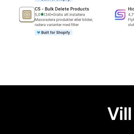
CS ‑ Bulk Delete Products
Hi
av 5 stjärnor
5,0
(34)
•
Gratis att installera
4,7
34 recensioner totalt
10 
Massradera produkter eller bilder,
Fly
radera varianter med filter
slu
Built for Shopify
Vil