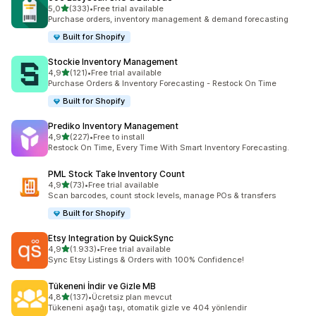
5 yıldız üzerinden
5,0
(333)
•
Free trial available
toplam 333 değerlendirme
Purchase orders, inventory management & demand forecasting
Built for Shopify
Stockie Inventory Management
5 yıldız üzerinden
4,9
(121)
•
Free trial available
toplam 121 değerlendirme
Purchase Orders & Inventory Forecasting - Restock On Time
Built for Shopify
Prediko Inventory Management
5 yıldız üzerinden
4,9
(227)
•
Free to install
toplam 227 değerlendirme
Restock On Time, Every Time With Smart Inventory Forecasting.
PML Stock Take Inventory Count
5 yıldız üzerinden
4,9
(73)
•
Free trial available
toplam 73 değerlendirme
Scan barcodes, count stock levels, manage POs & transfers
Built for Shopify
Etsy Integration by QuickSync
5 yıldız üzerinden
4,9
(1.933)
•
Free trial available
toplam 1933 değerlendirme
Sync Etsy Listings & Orders with 100% Confidence!
Tükeneni İndir ve Gizle MB
5 yıldız üzerinden
4,8
(137)
•
Ücretsiz plan mevcut
toplam 137 değerlendirme
Tükeneni aşağı taşı, otomatik gizle ve 404 yönlendir