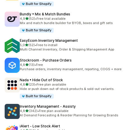
Built for Shopify
Bundly • Mix & Match Bundles
5 yıldız üzerinden
4,9
(52)
•
Free trial available
toplam 52 değerlendirme
Mix and match bundle builder for BYOB, boxes and gift sets
Built for Shopify
EasyEcom Inventory Management
5 yıldız üzerinden
5,0
(52)
•
Free to install
toplam 52 değerlendirme
Multi Channel Inventory, Order & Shipping Management App
Stockroom ‑ Purchase Orders
5 yıldız üzerinden
4,8
(13)
•
Free
toplam 13 değerlendirme
Purchase orders, inventory management, reporting, COGS + more
Nada • Hide Out of Stock
5 yıldız üzerinden
4,8
(23)
•
Free plan available
toplam 23 değerlendirme
Hide or push down out-of-stock products & sold-out variants.
Built for Shopify
Inventory Management ‑ Assisty
5 yıldız üzerinden
4,8
(342)
•
Free plan available
toplam 342 değerlendirme
AI Demand Forecasting & Reorder Planning for Growing Brands
iAlert ‑ Low Stock Alert