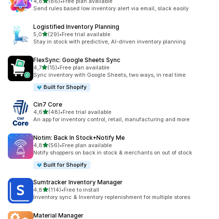
5 yıldız üzerinden
4,8
(86)
•
Free plan available
toplam 86 değerlendirme
Send rules based low inventory alert via email, slack easily
Logistified Inventory Planning
5 yıldız üzerinden
5,0
(29)
•
Free trial available
toplam 29 değerlendirme
Stay in stock with predictive, AI-driven inventory planning
FlexSync: Google Sheets Sync
5 yıldız üzerinden
4,7
(15)
•
Free plan available
toplam 15 değerlendirme
Sync inventory with Google Sheets, two ways, in real time
Built for Shopify
Cin7 Core
5 yıldız üzerinden
4,6
(48)
•
Free trial available
toplam 48 değerlendirme
An app for inventory control, retail, manufacturing and more
Notim: Back In Stock+Notify Me
5 yıldız üzerinden
4,8
(56)
•
Free plan available
toplam 56 değerlendirme
Notify shoppers on back in stock & merchants on out of stock
Built for Shopify
Sumtracker Inventory Manager
5 yıldız üzerinden
4,8
(114)
•
Free to install
toplam 114 değerlendirme
Inventory sync & Inventory replenishment for multiple stores
Material Manager