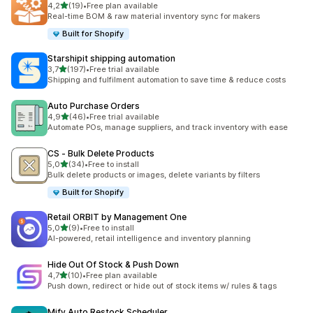
5 yıldız üzerinden
4,2
(19)
•
Free plan available
toplam 19 değerlendirme
Real-time BOM & raw material inventory sync for makers
Built for Shopify
Starshipit shipping automation
5 yıldız üzerinden
3,7
(197)
•
Free trial available
toplam 197 değerlendirme
Shipping and fulfilment automation to save time & reduce costs
Auto Purchase Orders
5 yıldız üzerinden
4,9
(46)
•
Free trial available
toplam 46 değerlendirme
Automate POs, manage suppliers, and track inventory with ease
CS ‑ Bulk Delete Products
5 yıldız üzerinden
5,0
(34)
•
Free to install
toplam 34 değerlendirme
Bulk delete products or images, delete variants by filters
Built for Shopify
Retail ORBIT by Management One
5 yıldız üzerinden
5,0
(9)
•
Free to install
toplam 9 değerlendirme
AI-powered, retail intelligence and inventory planning
Hide Out Of Stock & Push Down
5 yıldız üzerinden
4,7
(10)
•
Free plan available
toplam 10 değerlendirme
Push down, redirect or hide out of stock items w/ rules & tags
Mify Auto Restock Scheduler