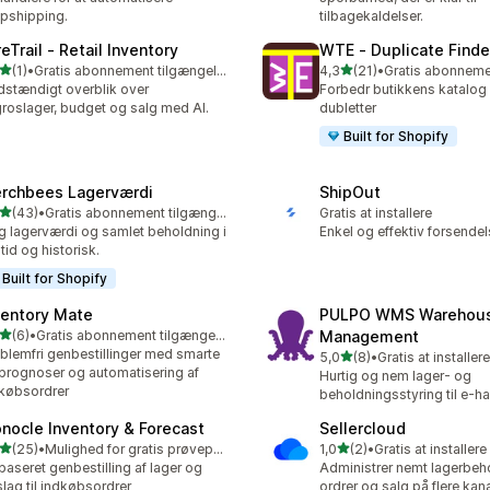
pshipping.
tilbagekaldelser.
eTrail ‑ Retail Inventory
WTE ‑ Duplicate Finde
ud af 5 stjerner
ud af 5 stjerner
(1)
•
Gratis abonnement tilgængeligt
4,3
(21)
•
nmeldelser i alt
21 anmeldelser i alt
dstændigt overblik over
Forbedr butikkens katalog 
roslager, budget og salg med AI.
dubletter
Built for Shopify
rchbees Lagerværdi
ShipOut
ud af 5 stjerner
(43)
•
Gratis abonnement tilgængeligt
Gratis at installere
anmeldelser i alt
g lagerværdi og samlet beholdning i
Enkel og effektiv forsende
ltid og historisk.
Built for Shopify
ventory Mate
PULPO WMS Warehou
ud af 5 stjerner
(6)
•
Gratis abonnement tilgængeligt
Management
nmeldelser i alt
blemfri genbestillinger med smarte
ud af 5 stjerner
5,0
(8)
•
Gratis at installere
8 anmeldelser i alt
prognoser og automatisering af
Hurtig og nem lager- og
købsordrer
beholdningsstyring til e-h
nocle Inventory & Forecast
Sellercloud
ud af 5 stjerner
ud af 5 stjerner
(25)
•
Mulighed for gratis prøveperiode
1,0
(2)
•
Gratis at installere
anmeldelser i alt
2 anmeldelser i alt
baseret genbestilling af lager og
Administrer nemt lagerbeh
slag til indkøbsordrer
ordrer og salg på flere kan