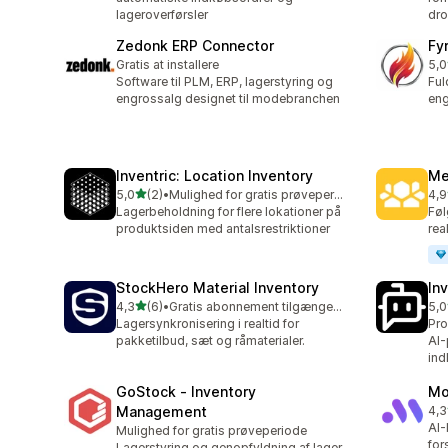
lageroverførsler
dro
Zedonk ERP Connector
Fyr
Gratis at installere
5,0
1 a
Software til PLM, ERP, lagerstyring og
Ful
engrossalg designet til modebranchen
eng
Inventric: Location Inventory
Me
ud af 5 stjerner
5,0
(2)
•
Mulighed for gratis prøveperiode
4,9
2 anmeldelser i alt
43 
Lagerbeholdning for flere lokationer på
Føl
produktsiden med antalsrestriktioner
rea
StockHero Material Inventory
In
ud af 5 stjerner
4,3
(6)
•
Gratis abonnement tilgængeligt
5,0
6 anmeldelser i alt
6 a
Lagersynkronisering i realtid for
Pro
pakketilbud, sæt og råmaterialer.
AI-
ind
GoStock ‑ Inventory
Mo
Management
4,3
25 
AI-
Mulighed for gratis prøveperiode
for
Lagerstyring og genopfyldning af lager