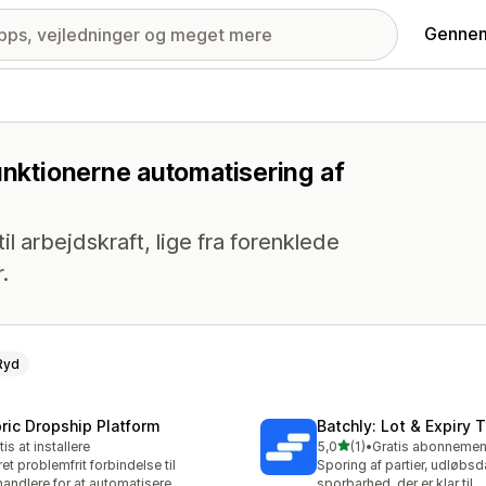
Gennem
unktionerne automatisering af
il arbejdskraft, lige fra forenklede
.
Ryd
bric Dropship Platform
Batchly: Lot & Expiry 
ud af 5 stjerner
tis at installere
5,0
(1)
•
1 anmeldelser i alt
et problemfrit forbindelse til
Sporing af partier, udløbs
handlere for at automatisere
sporbarhed, der er klar til