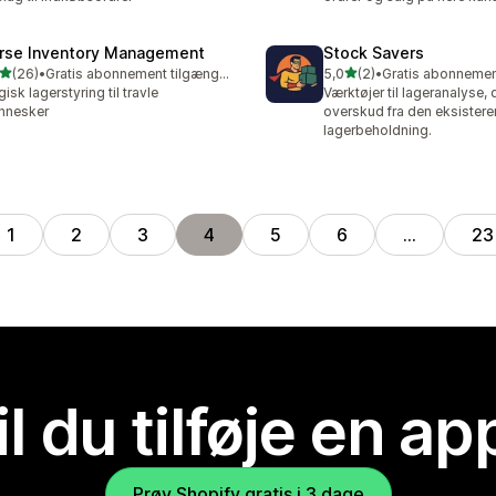
rse Inventory Management
Stock Savers
ud af 5 stjerner
ud af 5 stjerner
(26)
•
Gratis abonnement tilgængeligt
5,0
(2)
•
anmeldelser i alt
2 anmeldelser i alt
isk lagerstyring til travle
Værktøjer til lageranalyse,
nnesker
overskud fra den eksister
lagerbeholdning.
1
2
3
4
5
6
…
23
il du tilføje en ap
Prøv Shopify gratis i 3 dage