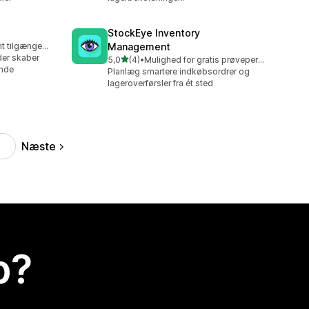
StockEye Inventory
Gratis abonnement tilgængeligt
Management
 der skaber
ud af 5 stjerner
5,0
(4)
•
Mulighed for gratis prøveperiode
4 anmeldelser i alt
ende
Planlæg smartere indkøbsordrer og
lageroverførsler fra ét sted
Næste
p?