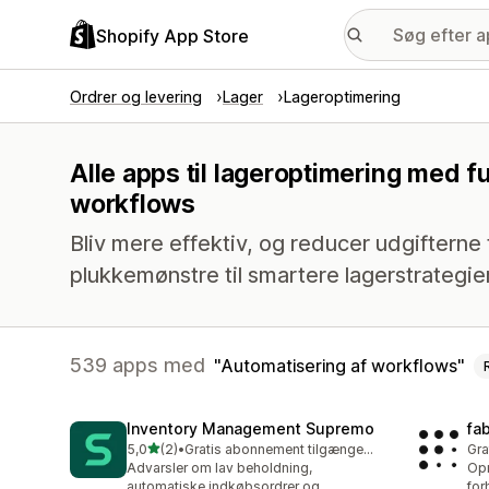
Shopify App Store
Ordrer og levering
Lager
Lageroptimering
Alle apps til lageroptimering med f
workflows
Bliv mere effektiv, og reducer udgifterne t
plukkemønstre til smartere lagerstrategier
539 apps med
Automatisering af workflows
Inventory Management Supremo
fa
ud af 5 stjerner
5,0
(2)
•
Gratis abonnement tilgængeligt
Gra
2 anmeldelser i alt
Advarsler om lav beholdning,
Opr
automatiske indkøbsordrer og
for