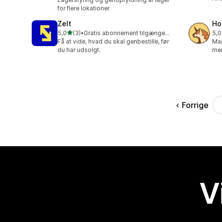
for flere lokationer
Zelt
Ho
ud af 5 stjerner
5,0
(3)
•
Gratis abonnement tilgængeligt
5,0
3 anmeldelser i alt
26 
Få at vide, hvad du skal genbestille, før
Mag
du har udsolgt.
me
Forrige
V