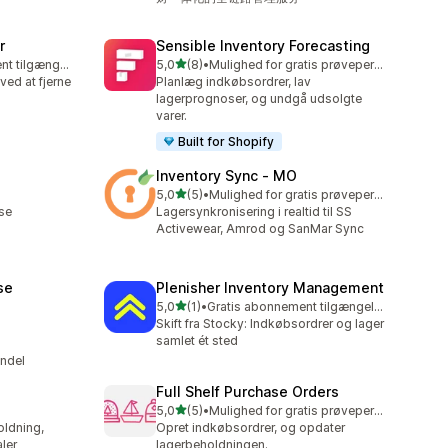
r
Sensible Inventory Forecasting
ud af 5 stjerner
Gratis abonnement tilgængeligt
5,0
(8)
•
Mulighed for gratis prøveperiode
8 anmeldelser i alt
ved at fjerne
Planlæg indkøbsordrer, lav
lagerprognoser, og undgå udsolgte
varer.
Built for Shopify
Inventory Sync ‑ MO
ud af 5 stjerner
5,0
(5)
•
Mulighed for gratis prøveperiode
5 anmeldelser i alt
lse
Lagersynkronisering i realtid til SS
Activewear, Amrod og SanMar Sync
se
Plenisher Inventory Management
ud af 5 stjerner
5,0
(1)
•
Gratis abonnement tilgængeligt
1 anmeldelser i alt
Skift fra Stocky: Indkøbsordrer og lager
samlet ét sted
andel
Full Shelf Purchase Orders
ud af 5 stjerner
5,0
(5)
•
Mulighed for gratis prøveperiode
5 anmeldelser i alt
oldning,
Opret indkøbsordrer, og opdater
aler
lagerbeholdningen.