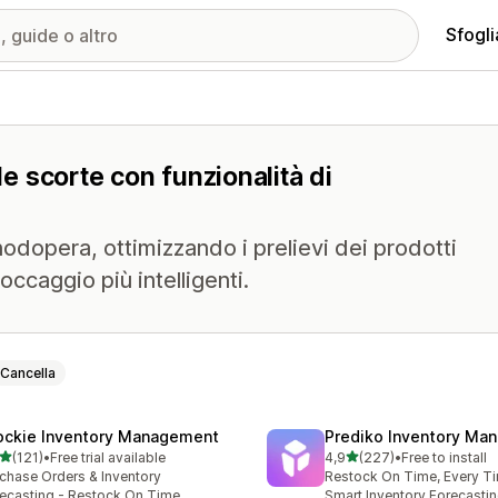
Sfogli
le scorte con funzionalità di
anodopera, ottimizzando i prelievi dei prodotti
ccaggio più intelligenti.
Cancella
ockie Inventory Management
Prediko Inventory Ma
stelle su 5
stelle su 5
(121)
•
Free trial available
4,9
(227)
•
Free to install
 recensioni totali
227 recensioni totali
chase Orders & Inventory
Restock On Time, Every T
ecasting - Restock On Time
Smart Inventory Forecastin