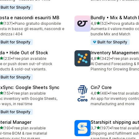
Built for Shopify
osta e nascondi esauriti MB
Bundly • Mix & Match
stelle su 5
stelle su 5
(137)
•
Piano gratuito disponibile
4,9
(52)
•
Prova gratuita d
 recensioni totali
52 recensioni totali
sta in basso gli esauriti, nascondi e
Aumenta il valore medio co
ndirizza i 404
bundle Mix and Match
Built for Shopify
Built for Shopify
da • Hide Out of Stock
Inventory Management
stelle su 5
stelle su 5
(23)
•
Free plan available
4,8
(342)
•
Free plan avail
recensioni totali
342 recensioni totali
e or push down out-of-stock
AI Demand Forecasting & 
ducts & sold-out variants.
Planning for Growing Bran
Built for Shopify
exSync: Google Sheets Sync
Cin7 Core
stelle su 5
stelle su 5
(15)
•
Free plan available
4,6
(48)
•
Free trial availab
recensioni totali
48 recensioni totali
c inventory with Google Sheets,
An app for inventory control,
 ways, in real time
manufacturing and more
Built for Shopify
terial Manager
Starshipit shipping a
stelle su 5
stelle su 5
(19)
•
Free plan available
3,7
(197)
•
Free trial availa
recensioni totali
197 recensioni totali
l-time BOM & raw material
Shipping and fulfilment au
entory sync for makers
save time & reduce costs