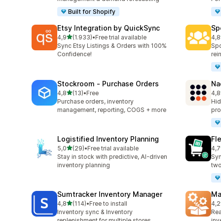
Built for Shopify
Etsy Integration by QuickSync
Sp
stelle su 5
4,9
(1.933)
•
Free trial available
4,8
1933 recensioni totali
137
Sync Etsy Listings & Orders with 100%
Spo
Confidence!
rei
Stockroom ‑ Purchase Orders
Na
stelle su 5
4,8
(13)
•
Free
4,8
13 recensioni totali
23 
Purchase orders, inventory
Hid
management, reporting, COGS + more
pro
Logistified Inventory Planning
Fl
stelle su 5
5,0
(29)
•
Free trial available
4,7
29 recensioni totali
15 
Stay in stock with predictive, AI-driven
Syn
inventory planning
two
Sumtracker Inventory Manager
Ma
stelle su 5
4,8
(114)
•
Free to install
4,2
114 recensioni totali
19 
Inventory sync & Inventory
Rea
replenishment for multiple stores
inv