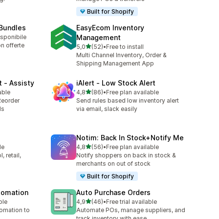
Built for Shopify
 Bundles
EasyEcom Inventory
isponibile
Management
n offerte
stelle su 5
5,0
(52)
•
Free to install
52 recensioni totali
Multi Channel Inventory, Order &
Shipping Management App
 ‑ Assisty
iAlert ‑ Low Stock Alert
stelle su 5
able
4,8
(86)
•
Free plan available
86 recensioni totali
Reorder
Send rules based low inventory alert
ds
via email, slack easily
Notim: Back In Stock+Notify Me
stelle su 5
le
4,8
(56)
•
Free plan available
56 recensioni totali
 retail,
Notify shoppers on back in stock &
merchants on out of stock
Built for Shopify
utomation
Auto Purchase Orders
stelle su 5
ble
4,9
(46)
•
Free trial available
46 recensioni totali
tomation to
Automate POs, manage suppliers, and
track inventory with ease