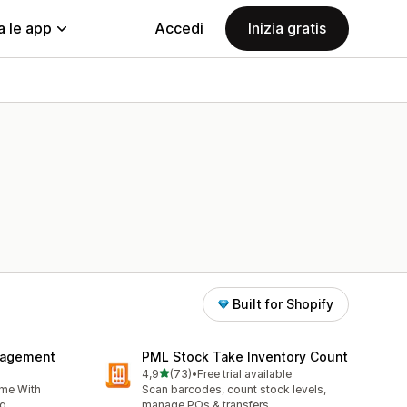
a le app
Accedi
Inizia gratis
Built for Shopify
nagement
PML Stock Take Inventory Count
stelle su 5
4,9
(73)
•
Free trial available
73 recensioni totali
ime With
Scan barcodes, count stock levels,
g.
manage POs & transfers