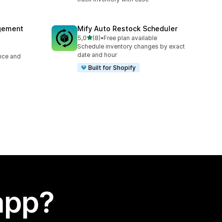
agement
Mify Auto Restock Scheduler
stelle su 5
5,0
(8)
•
Free plan available
8 recensioni totali
Schedule inventory changes by exact
date and hour
ence and
Built for Shopify
app?