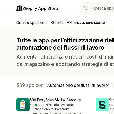
Shopify App Store
Ordini e spedizioni
Scorte
Ottimizzazione scorte
Tutte le app per l’ottimizzazione del
automazione dei flussi di lavoro
Aumenta l’efficienza e riduci i costi di m
dal magazzino e adottando strategie di sto
539 app con
Automazione dei flussi di lavoro
506 EasyScan SKU & Barcode
St
stelle su 5
5,0
(333)
•
Free trial available
4,9
333 recensioni totali
121
Purchase orders, inventory
Pur
management & demand forecasting
For