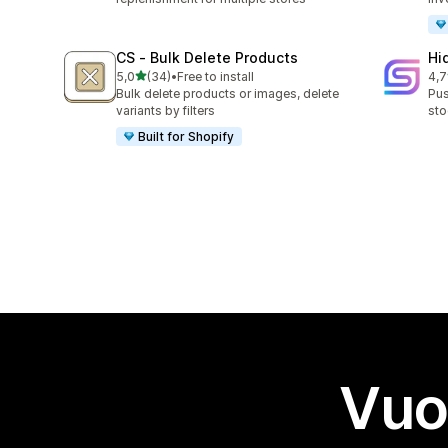
CS ‑ Bulk Delete Products
Hi
stelle su 5
5,0
(34)
•
Free to install
4,7
34 recensioni totali
10 
Bulk delete products or images, delete
Pus
variants by filters
sto
Built for Shopify
Vuo