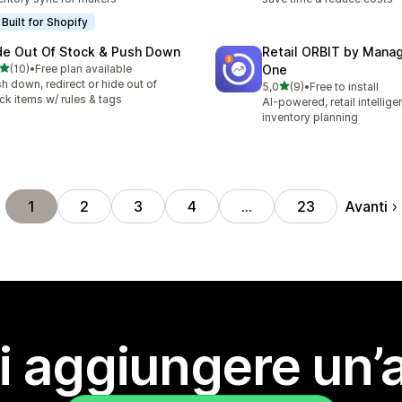
Built for Shopify
de Out Of Stock & Push Down
Retail ORBIT by Man
stelle su 5
(10)
•
Free plan available
One
recensioni totali
h down, redirect or hide out of
stelle su 5
5,0
(9)
•
Free to install
9 recensioni totali
ck items w/ rules & tags
AI-powered, retail intellig
inventory planning
Avanti
1
2
3
4
…
23
i aggiungere un’