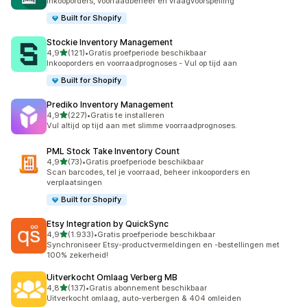
Inkooporders, voorraadbeheer en vraagvoorspelling
Built for Shopify
Stockie Inventory Management
van 5 sterren
4,9
(121)
•
Gratis proefperiode beschikbaar
121 recensies in totaal
Inkooporders en voorraadprognoses - Vul op tijd aan
Built for Shopify
Prediko Inventory Management
van 5 sterren
4,9
(227)
•
Gratis te installeren
227 recensies in totaal
Vul altijd op tijd aan met slimme voorraadprognoses.
PML Stock Take Inventory Count
van 5 sterren
4,9
(73)
•
Gratis proefperiode beschikbaar
73 recensies in totaal
Scan barcodes, tel je voorraad, beheer inkooporders en
verplaatsingen
Built for Shopify
Etsy Integration by QuickSync
van 5 sterren
4,9
(1.933)
•
Gratis proefperiode beschikbaar
1933 recensies in totaal
Synchroniseer Etsy-productvermeldingen en -bestellingen met
100% zekerheid!
Uitverkocht Omlaag Verberg MB
van 5 sterren
4,8
(137)
•
Gratis abonnement beschikbaar
137 recensies in totaal
Uitverkocht omlaag, auto-verbergen & 404 omleiden