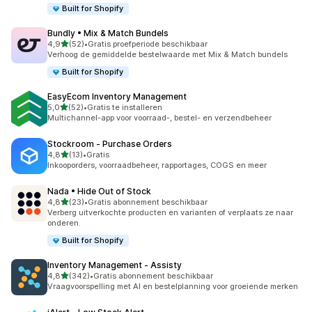
Built for Shopify
Bundly • Mix & Match Bundels
van 5 sterren
4,9
(52)
•
Gratis proefperiode beschikbaar
52 recensies in totaal
Verhoog de gemiddelde bestelwaarde met Mix & Match bundels
Built for Shopify
EasyEcom Inventory Management
van 5 sterren
5,0
(52)
•
Gratis te installeren
52 recensies in totaal
Multichannel-app voor voorraad-, bestel- en verzendbeheer
Stockroom ‑ Purchase Orders
van 5 sterren
4,8
(13)
•
Gratis
13 recensies in totaal
Inkooporders, voorraadbeheer, rapportages, COGS en meer
Nada • Hide Out of Stock
van 5 sterren
4,8
(23)
•
Gratis abonnement beschikbaar
23 recensies in totaal
Verberg uitverkochte producten en varianten of verplaats ze naar
onderen.
Built for Shopify
Inventory Management ‑ Assisty
van 5 sterren
4,8
(342)
•
Gratis abonnement beschikbaar
342 recensies in totaal
Vraagvoorspelling met AI en bestelplanning voor groeiende merken