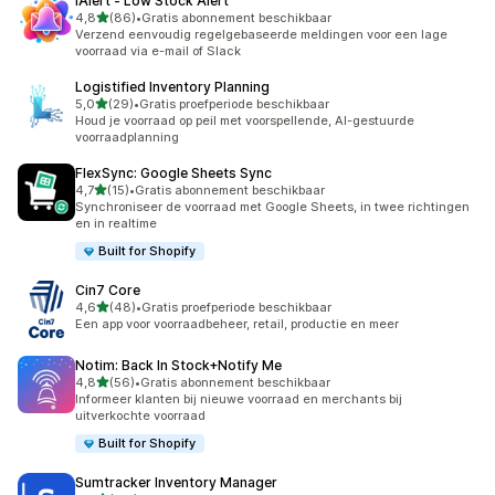
iAlert ‑ Low Stock Alert
van 5 sterren
4,8
(86)
•
Gratis abonnement beschikbaar
86 recensies in totaal
Verzend eenvoudig regelgebaseerde meldingen voor een lage
voorraad via e-mail of Slack
Logistified Inventory Planning
van 5 sterren
5,0
(29)
•
Gratis proefperiode beschikbaar
29 recensies in totaal
Houd je voorraad op peil met voorspellende, AI-gestuurde
voorraadplanning
FlexSync: Google Sheets Sync
van 5 sterren
4,7
(15)
•
Gratis abonnement beschikbaar
15 recensies in totaal
Synchroniseer de voorraad met Google Sheets, in twee richtingen
en in realtime
Built for Shopify
Cin7 Core
van 5 sterren
4,6
(48)
•
Gratis proefperiode beschikbaar
48 recensies in totaal
Een app voor voorraadbeheer, retail, productie en meer
Notim: Back In Stock+Notify Me
van 5 sterren
4,8
(56)
•
Gratis abonnement beschikbaar
56 recensies in totaal
Informeer klanten bij nieuwe voorraad en merchants bij
uitverkochte voorraad
Built for Shopify
Sumtracker Inventory Manager