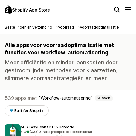
Shopify App Store
Bestellingen en verzending
Voorraad
Voorraadoptimalisatie
Alle apps voor voorraadoptimalisatie met
functies voor workflow-automatisering
Meer efficiëntie en minder loonkosten door
gestroomlijnde methodes voor klaarzetten,
slimmere voorraadstrategieën en meer.
539 apps met
Workflow-automatisering
Wissen
Built for Shopify
506 EasyScan SKU & Barcode
van 5 sterren
5,0
(333)
•
Gratis proefperiode beschikbaar
333 recensies in totaal