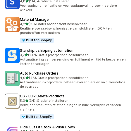
van 5 sterren
4,8
(114)
•
Gratis te installeren
114 recensies in totaal
Voorraadsynchronisatie en voorraadaanvulling voor meerdere
winkels
Material Manager
van 5 sterren
4,2
(19)
•
Gratis abonnement beschikbaar
19 recensies in totaal
Realtime voorraadsynchronisatie van stuklijsten (BOM) en
grondstoffen voor makers
Built for Shopify
Starshipit shipping automation
van 5 sterren
3,7
(197)
•
Gratis proefperiode beschikbaar
197 recensies in totaal
Automatisering van verzending en fulfilment om tijd te besparen en
kosten te verlagen
Auto Purchase Orders
van 5 sterren
4,9
(46)
•
Gratis proefperiode beschikbaar
46 recensies in totaal
Automatiseer inkooporders, beheer leveranciers en volg moeiteloos
de voorraad
CS ‑ Bulk Delete Products
van 5 sterren
5,0
(34)
•
Gratis te installeren
34 recensies in totaal
Verwijder producten of afbeeldingen in bulk, verwijder varianten
via filters
Built for Shopify
Hide Out Of Stock & Push Down