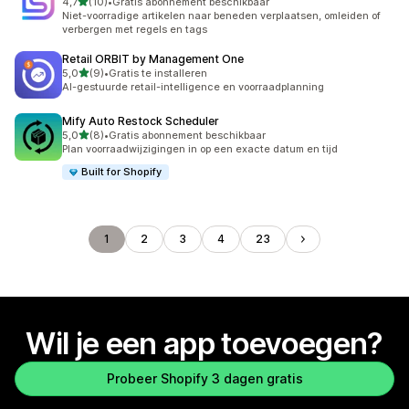
van 5 sterren
4,7
(10)
•
Gratis abonnement beschikbaar
10 recensies in totaal
Niet-voorradige artikelen naar beneden verplaatsen, omleiden of
verbergen met regels en tags
Retail ORBIT by Management One
van 5 sterren
5,0
(9)
•
Gratis te installeren
9 recensies in totaal
AI-gestuurde retail-intelligence en voorraadplanning
Mify Auto Restock Scheduler
van 5 sterren
5,0
(8)
•
Gratis abonnement beschikbaar
8 recensies in totaal
Plan voorraadwijzigingen in op een exacte datum en tijd
Built for Shopify
1
2
3
4
23
Wil je een app toevoegen?
Probeer Shopify 3 dagen gratis