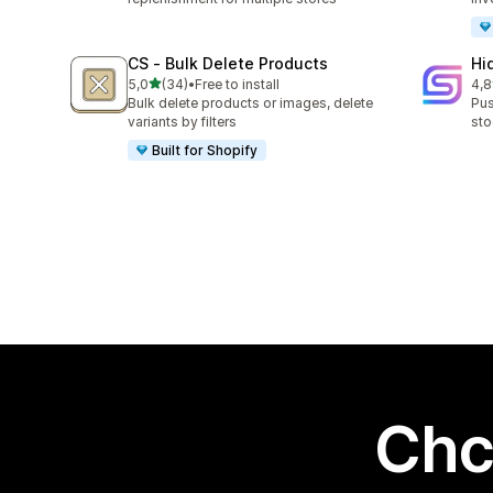
CS ‑ Bulk Delete Products
Hi
na 5 gwiazdek
5,0
(34)
•
Free to install
4,8
Łączna liczba recenzji: 34
Łąc
Bulk delete products or images, delete
Pus
variants by filters
sto
Built for Shopify
Chc