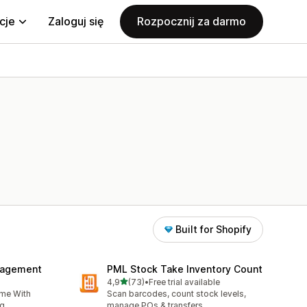
cje
Zaloguj się
Rozpocznij za darmo
Built for Shopify
nagement
PML Stock Take Inventory Count
na 5 gwiazdek
4,9
(73)
•
Free trial available
7
Łączna liczba recenzji: 73
ime With
Scan barcodes, count stock levels,
g.
manage POs & transfers