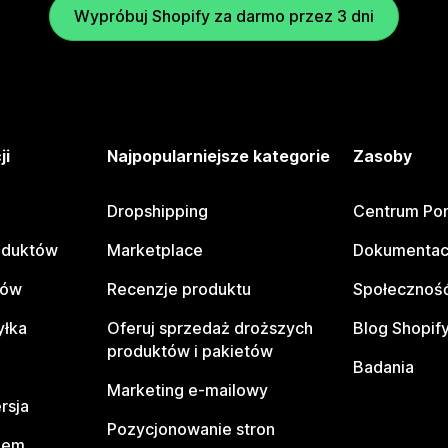
Wypróbuj Shopify za darmo przez 3 dni
ji
Najpopularniejsze kategorie
Zasoby
Dropshipping
Centrum Po
oduktów
Marketplace
Dokumentac
tów
Recenzje produktu
Społeczność
yłka
Oferuj sprzedaż droższych
Blog Shopif
produktów i pakietów
Badania
Marketing e-mailowy
rsja
Pozycjonowanie stron
pem