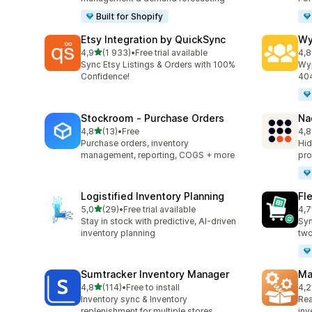
Built for Shopify
Etsy Integration by QuickSync
Wy
na 5 gwiazdek
4,9
(1 933)
•
Free trial available
4,8
Łączna liczba recenzji: 1933
Łąc
Sync Etsy Listings & Orders with 100%
Wyp
Confidence!
404
Stockroom ‑ Purchase Orders
Na
na 5 gwiazdek
4,8
(13)
•
Free
4,8
Łączna liczba recenzji: 13
Łąc
Purchase orders, inventory
Hid
management, reporting, COGS + more
pro
Logistified Inventory Planning
Fl
na 5 gwiazdek
5,0
(29)
•
Free trial available
4,7
Łączna liczba recenzji: 29
Łąc
Stay in stock with predictive, AI-driven
Syn
inventory planning
two
Sumtracker Inventory Manager
Ma
na 5 gwiazdek
4,8
(114)
•
Free to install
4,2
Łączna liczba recenzji: 114
Łąc
Inventory sync & Inventory
Rea
replenishment for multiple stores
inv