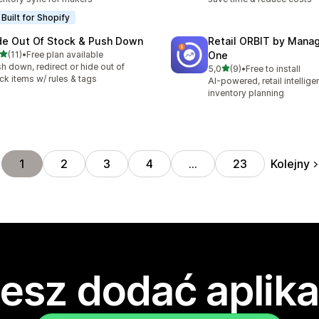
Built for Shopify
de Out Of Stock & Push Down
Retail ORBIT by Man
na 5 gwiazdek
(11)
•
Free plan available
One
zna liczba recenzji: 11
h down, redirect or hide out of
na 5 gwiazdek
5,0
(9)
•
Free to install
Łączna liczba recenzji: 9
ck items w/ rules & tags
AI-powered, retail intellig
inventory planning
Kolejny
1
2
3
4
…
23
esz dodać aplika