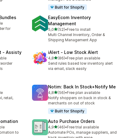
Built for Shopify
 Bundles
EasyEcom Inventory
le
Management
er for
na 5 gwiazdek
5,0
(52)
•
Free to install
Łączna liczba recenzji: 52
Multi Channel Inventory, Order &
Shipping Management App
 ‑ Assisty
iAlert ‑ Low Stock Alert
na 5 gwiazdek
able
4,8
(86)
•
Free plan available
2
Łączna liczba recenzji: 86
Reorder
Send rules based low inventory alert
ds
via email, slack easily
Notim: Back In Stock+Notify Me
na 5 gwiazdek
le
4,8
(56)
•
Free plan available
Łączna liczba recenzji: 56
 retail,
Notify shoppers on back in stock &
merchants on out of stock
Built for Shopify
utomation
Auto Purchase Orders
na 5 gwiazdek
ble
4,9
(46)
•
Free trial available
Łączna liczba recenzji: 46
tomation to
Automate POs, manage suppliers, and
track inventory with ease