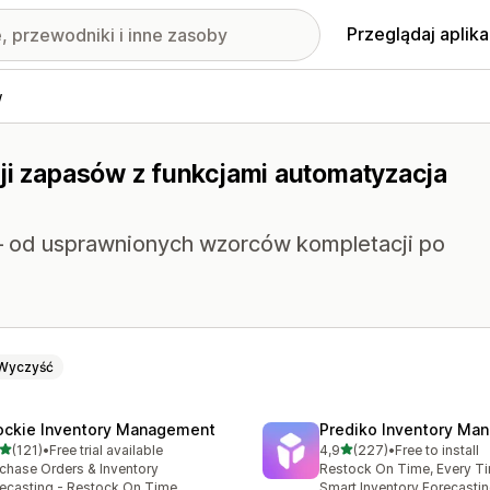
Przeglądaj aplika
w
cji zapasów z funkcjami automatyzacja
 – od usprawnionych wzorców kompletacji po
Wyczyść
ockie Inventory Management
Prediko Inventory Ma
na 5 gwiazdek
na 5 gwiazdek
(121)
•
Free trial available
4,9
(227)
•
Free to install
zna liczba recenzji: 121
Łączna liczba recenzji: 22
chase Orders & Inventory
Restock On Time, Every T
ecasting - Restock On Time
Smart Inventory Forecastin