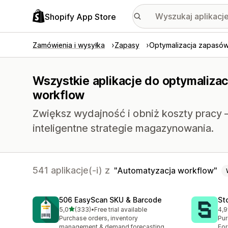
Shopify App Store
Zamówienia i wysyłka
Zapasy
Optymalizacja zapasó
Wszystkie aplikacje do optymaliza
workflow
Zwiększ wydajność i obniż koszty pracy
inteligentne strategie magazynowania.
541 aplikacje(-i) z
Automatyzacja workflow
506 EasyScan SKU & Barcode
St
na 5 gwiazdek
5,0
(333)
•
Free trial available
4,9
Łączna liczba recenzji: 333
Łąc
Purchase orders, inventory
Pur
management & demand forecasting
For