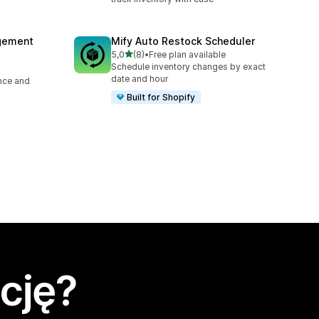
agement
Mify Auto Restock Scheduler
na 5 gwiazdek
5,0
(8)
•
Free plan available
Łączna liczba recenzji: 8
Schedule inventory changes by exact
date and hour
ence and
Built for Shopify
cję?