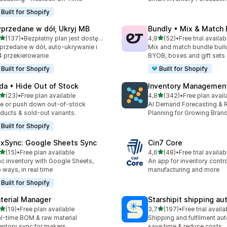
Built for Shopify
przedane w dół, Ukryj MB
Bundly • Mix & Match
na 5 gwiazdek
na 5 gwiazdek
(137)
•
Bezpłatny plan jest dostępny
4,9
(52)
•
Free trial availab
zna liczba recenzji: 137
Łączna liczba recenzji: 52
rzedane w dół, auto-ukrywanie i
Mix and match bundle build
 przekierowanie
BYOB, boxes and gift sets
Built for Shopify
Built for Shopify
da • Hide Out of Stock
Inventory Management
na 5 gwiazdek
na 5 gwiazdek
(23)
•
Free plan available
4,8
(342)
•
Free plan avail
zna liczba recenzji: 23
Łączna liczba recenzji: 34
e or push down out-of-stock
AI Demand Forecasting & 
ducts & sold-out variants.
Planning for Growing Bran
Built for Shopify
exSync: Google Sheets Sync
Cin7 Core
na 5 gwiazdek
na 5 gwiazdek
(15)
•
Free plan available
4,6
(48)
•
Free trial availab
zna liczba recenzji: 15
Łączna liczba recenzji: 48
c inventory with Google Sheets,
An app for inventory control,
 ways, in real time
manufacturing and more
Built for Shopify
terial Manager
Starshipit shipping a
na 5 gwiazdek
na 5 gwiazdek
(19)
•
Free plan available
3,7
(197)
•
Free trial availa
zna liczba recenzji: 19
Łączna liczba recenzji: 197
l-time BOM & raw material
Shipping and fulfilment au
entory sync for makers
save time & reduce costs