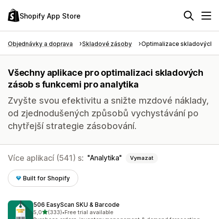
Shopify App Store
Objednávky a doprava
Skladové zásoby
Optimalizace skladových 
Všechny aplikace pro optimalizaci skladových
zásob s funkcemi pro analytika
Zvyšte svou efektivitu a snižte mzdové náklady,
od zjednodušených způsobů vychystávání po
chytřejší strategie zásobování.
Více aplikací (541) s:
Analytika
Vymazat
Built for Shopify
506 EasyScan SKU & Barcode
z 5 hvězd
5,0
(333)
•
Free trial available
Celkový počet recenzí: 333