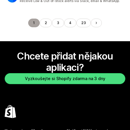
Receive Low & Out-of-stock alerts via Slack, email & WhatsApp.
1
2
3
4
23
Chcete přidat nějakou
aplikaci?
Vyzkoušejte si Shopify zdarma na 3 dny