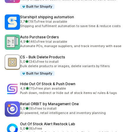
Built for Shopify
Starshipit shipping automation
z 5 hvězd
3,7
(197)
•
Free trial available
Celkový počet recenzí: 197
Shipping and fulfilment automation to save time & reduce costs
Auto Purchase Orders
z 5 hvězd
4,9
(46)
•
Free trial available
Celkový počet recenzí: 46
Automate POs, manage suppliers, and track inventory with ease
CS ‑ Bulk Delete Products
z 5 hvězd
5,0
(34)
•
Free to install
Celkový počet recenzí: 34
Bulk delete products or images, delete variants by filters
Built for Shopify
Hide Out Of Stock & Push Down
z 5 hvězd
4,8
(11)
•
Free plan available
Celkový počet recenzí: 11
Push down, redirect or hide out of stock items w/ rules & tags
Retail ORBIT by Management One
z 5 hvězd
5,0
(9)
•
Free to install
Celkový počet recenzí: 9
AI-powered, retail intelligence and inventory planning
Out Of Stock Alert Restock Lab
z 5 hvězd
5,0
(8)
•
Free
Celkový počet recenzí: 8