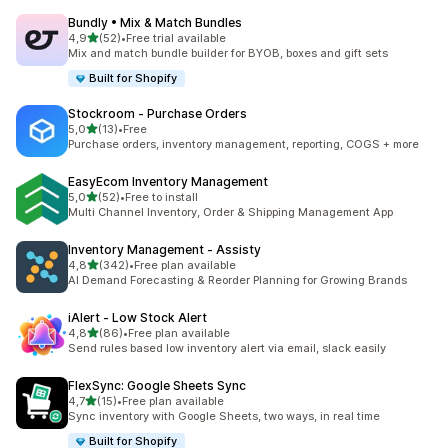
Bundly • Mix & Match Bundles
z 5 hvězd
4,9
(52)
•
Free trial available
Celkový počet recenzí: 52
Mix and match bundle builder for BYOB, boxes and gift sets
Built for Shopify
Stockroom ‑ Purchase Orders
z 5 hvězd
5,0
(13)
•
Free
Celkový počet recenzí: 13
Purchase orders, inventory management, reporting, COGS + more
EasyEcom Inventory Management
z 5 hvězd
5,0
(52)
•
Free to install
Celkový počet recenzí: 52
Multi Channel Inventory, Order & Shipping Management App
Inventory Management ‑ Assisty
z 5 hvězd
4,8
(342)
•
Free plan available
Celkový počet recenzí: 342
AI Demand Forecasting & Reorder Planning for Growing Brands
iAlert ‑ Low Stock Alert
z 5 hvězd
4,8
(86)
•
Free plan available
Celkový počet recenzí: 86
Send rules based low inventory alert via email, slack easily
FlexSync: Google Sheets Sync
z 5 hvězd
4,7
(15)
•
Free plan available
Celkový počet recenzí: 15
Sync inventory with Google Sheets, two ways, in real time
Built for Shopify