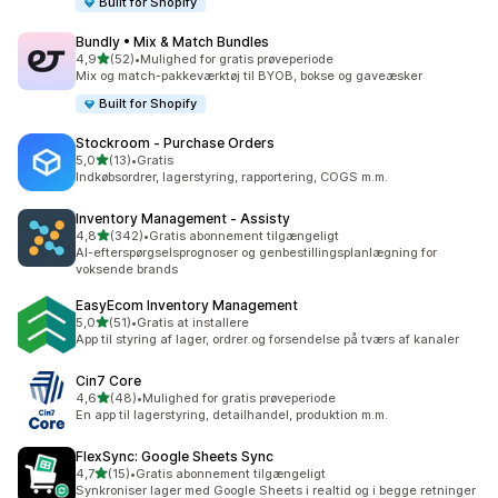
Built for Shopify
Bundly • Mix & Match Bundles
ud af 5 stjerner
4,9
(52)
•
Mulighed for gratis prøveperiode
52 anmeldelser i alt
Mix og match-pakkeværktøj til BYOB, bokse og gaveæsker
Built for Shopify
Stockroom ‑ Purchase Orders
ud af 5 stjerner
5,0
(13)
•
Gratis
13 anmeldelser i alt
Indkøbsordrer, lagerstyring, rapportering, COGS m.m.
Inventory Management ‑ Assisty
ud af 5 stjerner
4,8
(342)
•
Gratis abonnement tilgængeligt
342 anmeldelser i alt
AI-efterspørgselsprognoser og genbestillingsplanlægning for
voksende brands
EasyEcom Inventory Management
ud af 5 stjerner
5,0
(51)
•
Gratis at installere
51 anmeldelser i alt
App til styring af lager, ordrer og forsendelse på tværs af kanaler
Cin7 Core
ud af 5 stjerner
4,6
(48)
•
Mulighed for gratis prøveperiode
48 anmeldelser i alt
En app til lagerstyring, detailhandel, produktion m.m.
FlexSync: Google Sheets Sync
ud af 5 stjerner
4,7
(15)
•
Gratis abonnement tilgængeligt
15 anmeldelser i alt
Synkroniser lager med Google Sheets i realtid og i begge retninger