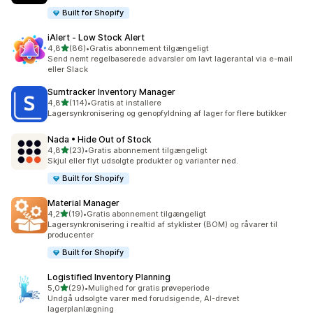
Built for Shopify
iAlert ‑ Low Stock Alert
ud af 5 stjerner
4,8
(86)
•
Gratis abonnement tilgængeligt
86 anmeldelser i alt
Send nemt regelbaserede advarsler om lavt lagerantal via e-mail
eller Slack
Sumtracker Inventory Manager
ud af 5 stjerner
4,8
(114)
•
Gratis at installere
114 anmeldelser i alt
Lagersynkronisering og genopfyldning af lager for flere butikker
Nada • Hide Out of Stock
ud af 5 stjerner
4,8
(23)
•
Gratis abonnement tilgængeligt
23 anmeldelser i alt
Skjul eller flyt udsolgte produkter og varianter ned.
Built for Shopify
Material Manager
ud af 5 stjerner
4,2
(19)
•
Gratis abonnement tilgængeligt
19 anmeldelser i alt
Lagersynkronisering i realtid af styklister (BOM) og råvarer til
producenter
Built for Shopify
Logistified Inventory Planning
ud af 5 stjerner
5,0
(29)
•
Mulighed for gratis prøveperiode
29 anmeldelser i alt
Undgå udsolgte varer med forudsigende, AI-drevet
lagerplanlægning