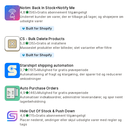
Notim: Back In Stock+Notify Me
ud af 5 stjerner
4,8
(56)
•
Gratis abonnement tilgængeligt
56 anmeldelser i alt
Underret kunder om varer, der er tilbage på lager, og shopejere om
udsolgte varer
Built for Shopify
CS ‑ Bulk Delete Products
ud af 5 stjerner
5,0
(35)
•
Gratis at installere
35 anmeldelser i alt
Masseslet produkter eller billeder, slet varianter efter filtre
Built for Shopify
Starshipit shipping automation
ud af 5 stjerner
3,7
(197)
•
Mulighed for gratis prøveperiode
197 anmeldelser i alt
Automatisering af fragt og klargøring, der sparer tid og reducerer
omkostninger
Auto Purchase Orders
ud af 5 stjerner
4,9
(46)
•
Mulighed for gratis prøveperiode
46 anmeldelser i alt
Automatiser indkøbsordrer, administrer leverandører, og spor nemt
lagerbeholdning
Hide Out Of Stock & Push Down
ud af 5 stjerner
4,8
(11)
•
Gratis abonnement tilgængeligt
11 anmeldelser i alt
Placer nederst, omdiriger eller skjul udsolgte varer med regler og
tags