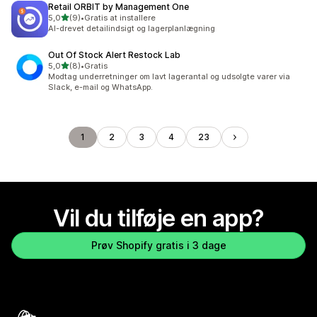
Retail ORBIT by Management One
ud af 5 stjerner
5,0
(9)
•
Gratis at installere
9 anmeldelser i alt
AI-drevet detailindsigt og lagerplanlægning
Out Of Stock Alert Restock Lab
ud af 5 stjerner
5,0
(8)
•
Gratis
8 anmeldelser i alt
Modtag underretninger om lavt lagerantal og udsolgte varer via
Slack, e-mail og WhatsApp.
1
2
3
4
23
Vil du tilføje en app?
Prøv Shopify gratis i 3 dage