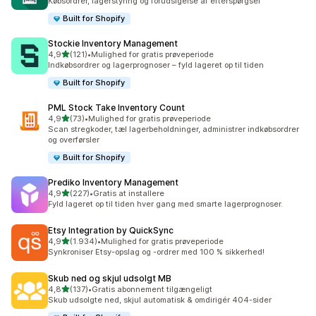
Købsordrer, lagerstyring og forudsigelse af efterspørgsel
Built for Shopify
Stockie Inventory Management
ud af 5 stjerner
4,9
(121)
•
Mulighed for gratis prøveperiode
121 anmeldelser i alt
Indkøbsordrer og lagerprognoser – fyld lageret op til tiden
Built for Shopify
PML Stock Take Inventory Count
ud af 5 stjerner
4,9
(73)
•
Mulighed for gratis prøveperiode
73 anmeldelser i alt
Scan stregkoder, tæl lagerbeholdninger, administrer indkøbsordrer
og overførsler
Built for Shopify
Prediko Inventory Management
ud af 5 stjerner
4,9
(227)
•
Gratis at installere
227 anmeldelser i alt
Fyld lageret op til tiden hver gang med smarte lagerprognoser.
Etsy Integration by QuickSync
ud af 5 stjerner
4,9
(1.934)
•
Mulighed for gratis prøveperiode
1934 anmeldelser i alt
Synkroniser Etsy-opslag og -ordrer med 100 % sikkerhed!
Skub ned og skjul udsolgt MB
ud af 5 stjerner
4,8
(137)
•
Gratis abonnement tilgængeligt
137 anmeldelser i alt
Skub udsolgte ned, skjul automatisk & omdirigér 404-sider