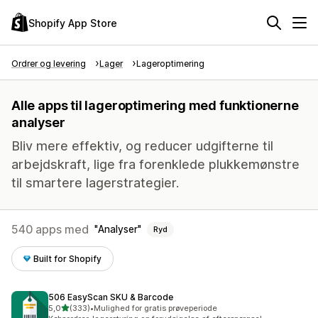
Shopify App Store
Ordrer og levering
Lager
Lageroptimering
Alle apps til lageroptimering med funktionerne
analyser
Bliv mere effektiv, og reducer udgifterne til
arbejdskraft, lige fra forenklede plukkemønstre
til smartere lagerstrategier.
540 apps med
Analyser
Ryd
Built for Shopify
506 EasyScan SKU & Barcode
ud af 5 stjerner
5,0
(333)
•
Mulighed for gratis prøveperiode
333 anmeldelser i alt