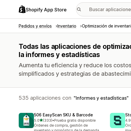
Shopify App Store
Pedidos y envíos
Inventario
Optimización de inventar
Todas las aplicaciones de optimiza
la informes y estadísticas
Aumenta tu eficiencia y reduce los costo
simplificados y estrategias de abastecim
535 aplicaciones con
Informes y estadísticas
506 EasyScan SKU & Barcode
St
de 5 estrellas
5.0
(333)
•
Prueba gratis disponible
4.9
333 reseñas en total
121
Órdenes de compra, gestión de
Órd
inventario y pronóstico de la demanda
inv