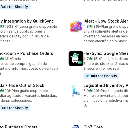
Built for Shopify
sy Integration by QuickSync
iAlert ‑ Low Stock Aler
de 5 estrellas
de 5 estrellas
(1,933)
•
Prueba gratis disponible
4.8
(86)
•
Plan gratis disp
3 reseñas en total
86 reseñas en total
ncroniza tus publicaciones y
Envía fácilmente alertas d
idos de Etsy con un 100% de
inventario basadas en regl
fianza!
correo electrónico o Slack
ockroom ‑ Purchase Orders
FlexSync: Google She
de 5 estrellas
de 5 estrellas
(13)
•
Gratis
4.7
(15)
•
Plan gratis disp
reseñas en total
15 reseñas en total
enes de compra, gestión de
Sincro de stock en 2 vías
entario, informes, costo de ventas y
Sheets en tiempo real
s
Built for Shopify
da • Hide Out of Stock
Logistified Inventory 
de 5 estrellas
de 5 estrellas
(23)
•
Plan gratis disponible
5.0
(29)
•
Prueba gratis di
reseñas en total
29 reseñas en total
ltar agotados, variantes incluidas,
Mantén el inventario dispon
rdenar colecciones.
planificación predictiva i
IA
Built for Shopify
to Purchase Orders
Cin7 Core