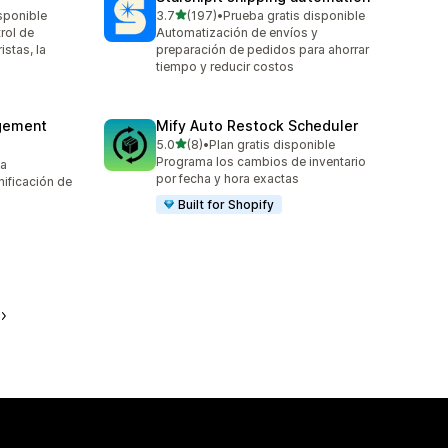
de 5 estrellas
sponible
3.7
(197)
•
Prueba gratis disponible
197 reseñas en total
rol de
Automatización de envíos y
istas, la
preparación de pedidos para ahorrar
tiempo y reducir costos
agement
Mify Auto Restock Scheduler
de 5 estrellas
5.0
(8)
•
Plan gratis disponible
8 reseñas en total
Programa los cambios de inventario
ta
por fecha y hora exactas
nificación de
Built for Shopify