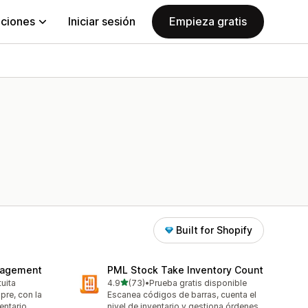
aciones
Iniciar sesión
Empieza gratis
Built for Shopify
nagement
PML Stock Take Inventory Count
de 5 estrellas
tuita
4.9
(73)
•
Prueba gratis disponible
73 reseñas en total
pre, con la
Escanea códigos de barras, cuenta el
entario.
nivel de inventario y gestiona órdenes