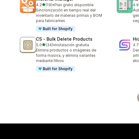
de 5 estrellas
4.2
(19)
•
Plan gratis disponible
4.9
19 reseñas en total
46 
Sincronización en tiempo real del
Aut
inventario de materias primas y BOM
ges
para fabricantes
seg
Built for Shopify
CS ‑ Bulk Delete Products
Hi
de 5 estrellas
5.0
(34)
•
Instalación gratuita
4.7
34 reseñas en total
10 
Elimina productos o imágenes de
Des
forma masiva, y elimina variantes
art
mediante filtros
eti
Built for Shopify