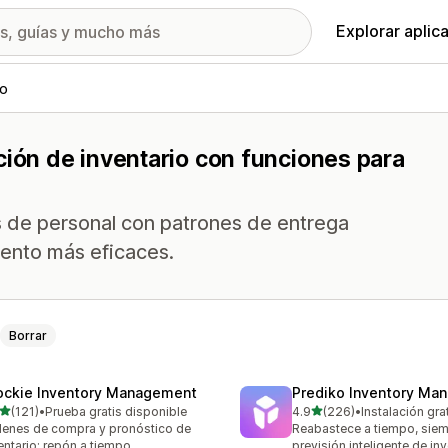
Explorar aplic
io
ción de inventario con funciones para
s de personal con patrones de entrega
iento más eficaces.
Borrar
ockie Inventory Management
Prediko Inventory Ma
de 5 estrellas
de 5 estrellas
(121)
•
Prueba gratis disponible
4.9
(226)
•
Instalación gra
 reseñas en total
226 reseñas en total
enes de compra y pronóstico de
Reabastece a tiempo, siem
entario: repón a tiempo
previsión inteligente de inv