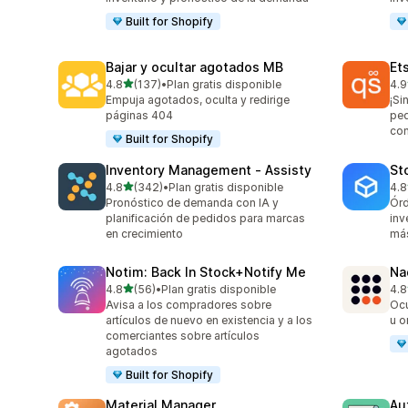
Built for Shopify
Bajar y ocultar agotados MB
Et
de 5 estrellas
4.8
(137)
•
Plan gratis disponible
4.9
137 reseñas en total
193
Empuja agotados, oculta y redirige
¡Si
páginas 404
ped
con
Built for Shopify
Inventory Management ‑ Assisty
St
de 5 estrellas
4.8
(342)
•
Plan gratis disponible
4.8
342 reseñas en total
13 
Pronóstico de demanda con IA y
Órd
planificación de pedidos para marcas
inv
en crecimiento
má
Notim: Back In Stock+Notify Me
Na
de 5 estrellas
4.8
(56)
•
Plan gratis disponible
4.8
56 reseñas en total
23 
Avisa a los compradores sobre
Ocu
artículos de nuevo en existencia y a los
u o
comerciantes sobre artículos
agotados
Built for Shopify
Material Manager
Au