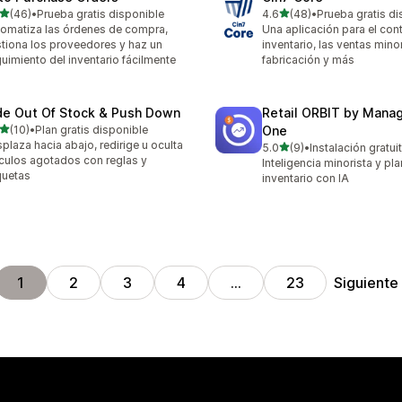
de 5 estrellas
de 5 estrellas
(46)
•
Prueba gratis disponible
4.6
(48)
•
Prueba gratis di
reseñas en total
48 reseñas en total
omatiza las órdenes de compra,
Una aplicación para el cont
tiona los proveedores y haz un
inventario, las ventas minor
uimiento del inventario fácilmente
fabricación y más
de Out Of Stock & Push Down
Retail ORBIT by Man
de 5 estrellas
(10)
•
Plan gratis disponible
One
reseñas en total
plaza hacia abajo, redirige u oculta
de 5 estrellas
5.0
(9)
•
Instalación gratui
9 reseñas en total
ículos agotados con reglas y
Inteligencia minorista y pla
quetas
inventario con IA
Siguiente
1
2
3
4
…
23