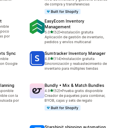
de compra y transferencias
Built for Shopify
t
EasyEcom Inventory
onible
Management
e poco
de 5 estrellas
5.0
(52)
•
Instalación gratuita
52 reseñas en total
as por
Aplicación de gestión de inventario,
pedidos y envíos multicanal
ets Sync
Sumtracker Inventory Manager
de 5 estrellas
onible
4.8
(114)
•
Instalación gratuita
114 reseñas en total
 con Google
Sincronización y reabastecimiento de
inventario para múltiples tiendas
Planning
Bundly • Mix & Match Bundles
de 5 estrellas
sponible
4.9
(52)
•
Prueba gratis disponible
52 reseñas en total
ible con la
Creador de paquetes para combinar,
mpulsada por
BYOB, cajas y sets de regalo
Built for Shopify
Starshipit shipping automation