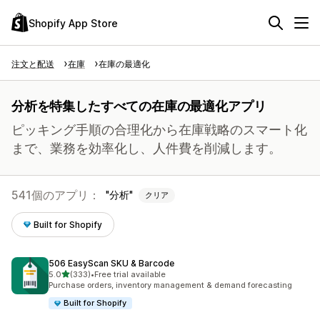
Shopify App Store
注文と配送
在庫
在庫の最適化
分析を特集したすべての在庫の最適化アプリ
ピッキング手順の合理化から在庫戦略のスマート化
まで、業務を効率化し、人件費を削減します。
541個のアプリ：
分析
クリア
Built for Shopify
506 EasyScan SKU & Barcode
5つ星中
5.0
(333)
•
Free trial available
合計レビュー数：333件
Purchase orders, inventory management & demand forecasting
Built for Shopify