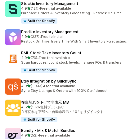
Stockie Inventory Management
5つ星中
4.9
(121)
•
Free trial available
合計レビュー数：121件
Purchase Orders & Inventory Forecasting - Restock On Time
Built for Shopify
Prediko Inventory Management
5つ星中
4.9
(227)
•
Free to install
合計レビュー数：227件
Restock On Time, Every Time With Smart Inventory Forecasting.
PML Stock Take Inventory Count
5つ星中
4.9
(73)
•
Free trial available
合計レビュー数：73件
Scan barcodes, count stock levels, manage POs & transfers
Built for Shopify
Etsy Integration by QuickSync
5つ星中
4.9
(1,933)
•
Free trial available
合計レビュー数：1933件
Sync Etsy Listings & Orders with 100% Confidence!
在庫切れを下げて非表示 MB
5つ星中
4.8
(137)
•
無料プランあり
合計レビュー数：137件
在庫切れを下部へ・自動非表示・404をリダイレクト
Built for Shopify
Bundly • Mix & Match Bundles
5つ星中
4.9
(52)
•
Free trial available
合計レビュー数：52件