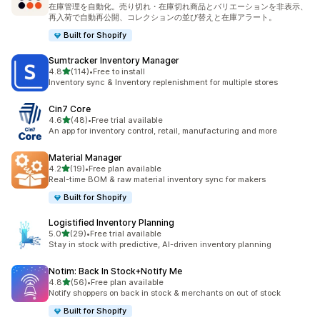
合計レビュー数：23件
在庫管理を自動化。売り切れ・在庫切れ商品とバリエーションを非表示、
再入荷で自動再公開、コレクションの並び替えと在庫アラート。
Built for Shopify
Sumtracker Inventory Manager
5つ星中
4.8
(114)
•
Free to install
合計レビュー数：114件
Inventory sync & Inventory replenishment for multiple stores
Cin7 Core
5つ星中
4.6
(48)
•
Free trial available
合計レビュー数：48件
An app for inventory control, retail, manufacturing and more
Material Manager
5つ星中
4.2
(19)
•
Free plan available
合計レビュー数：19件
Real-time BOM & raw material inventory sync for makers
Built for Shopify
Logistified Inventory Planning
5つ星中
5.0
(29)
•
Free trial available
合計レビュー数：29件
Stay in stock with predictive, AI-driven inventory planning
Notim: Back In Stock+Notify Me
5つ星中
4.8
(56)
•
Free plan available
合計レビュー数：56件
Notify shoppers on back in stock & merchants on out of stock
Built for Shopify