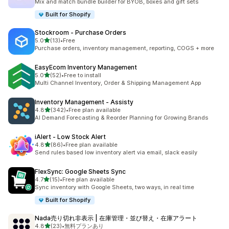
Mix and match bundle builder for BYOB, boxes and gift sets
Built for Shopify
Stockroom ‑ Purchase Orders
5つ星中
5.0
(13)
•
Free
合計レビュー数：13件
Purchase orders, inventory management, reporting, COGS + more
EasyEcom Inventory Management
5つ星中
5.0
(52)
•
Free to install
合計レビュー数：52件
Multi Channel Inventory, Order & Shipping Management App
Inventory Management ‑ Assisty
5つ星中
4.8
(342)
•
Free plan available
合計レビュー数：342件
AI Demand Forecasting & Reorder Planning for Growing Brands
iAlert ‑ Low Stock Alert
5つ星中
4.8
(86)
•
Free plan available
合計レビュー数：86件
Send rules based low inventory alert via email, slack easily
FlexSync: Google Sheets Sync
5つ星中
4.7
(15)
•
Free plan available
合計レビュー数：15件
Sync inventory with Google Sheets, two ways, in real time
Built for Shopify
Nada売り切れ非表示 | 在庫管理・並び替え・在庫アラート
5つ星中
4.8
(23)
•
無料プランあり