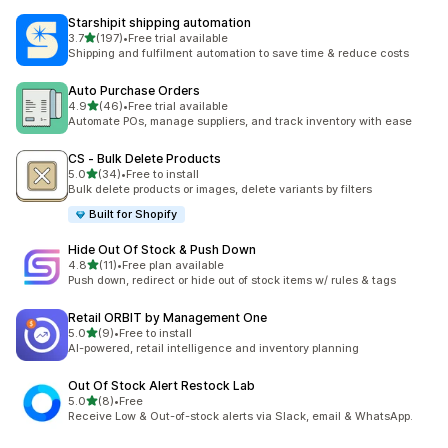
Starshipit shipping automation
5つ星中
3.7
(197)
•
Free trial available
合計レビュー数：197件
Shipping and fulfilment automation to save time & reduce costs
Auto Purchase Orders
5つ星中
4.9
(46)
•
Free trial available
合計レビュー数：46件
Automate POs, manage suppliers, and track inventory with ease
CS ‑ Bulk Delete Products
5つ星中
5.0
(34)
•
Free to install
合計レビュー数：34件
Bulk delete products or images, delete variants by filters
Built for Shopify
Hide Out Of Stock & Push Down
5つ星中
4.8
(11)
•
Free plan available
合計レビュー数：11件
Push down, redirect or hide out of stock items w/ rules & tags
Retail ORBIT by Management One
5つ星中
5.0
(9)
•
Free to install
合計レビュー数：9件
AI-powered, retail intelligence and inventory planning
Out Of Stock Alert Restock Lab
5つ星中
5.0
(8)
•
Free
合計レビュー数：8件
Receive Low & Out-of-stock alerts via Slack, email & WhatsApp.