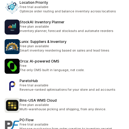
Location Priority
Free trial available
Optimize order routing and balance inventory across locations
StockAI: Inventory Planner
Free plan available
Inventory planner, forecast stockouts and automate reorders
Lunix: Suppliers & Inventory
Free plan available
Smart inventory reordering based on sales and lead times
Orca: AI‑powered OMS
Free
The only OMS built in language, not code.
ParetoHub
Free trial available
Revenue-ranked optimisations for your store and ad accounts
Bins‑USA WMS Cloud
Free plan available
Multi-warehouse picking and shipping, from any device.
PO Flow
Free trial available
Manage purchasing from order creation to inventory receipt.