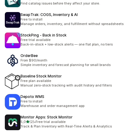
Find catalog issues before they affect your store.
SwapTrak: COGS, Inventory & AI
Free to install
Manage orders, inventory, and fulfillment without spreadsheets
StockPing ‑ Back in Stock
Free trial available
Back-in-stock + low-stock alerts — one flat plan, no tiers
OrderBee
From $90/month
Simple inventory and forecast planning for small brands
Baseline Stock Monitor
Free plan available
Manual zero-stock tracking with audit history and filters
Depoto WMS
Free to install
Warehouse and order management app
Monitor Apps: Stock Monitor
de 5 estrelas
5,0
(2)
•
Free trial available
2 total de avaliações
Track & Plan Inventory with Real-Time Alerts & Analytics