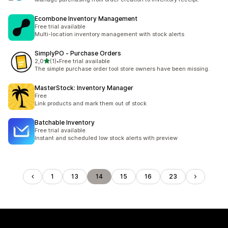
Ecombone Inventory Management
Free trial available
Multi-location inventory management with stock alerts
SimplyPO ‑ Purchase Orders
de 5 estrelas
2,0
(1)
•
Free trial available
1 total de avaliações
The simple purchase order tool store owners have been missing.
MasterStock: Inventory Manager
Free
Link products and mark them out of stock
Batchable Inventory
Free trial available
Instant and scheduled low stock alerts with preview
1
13
14
15
16
23