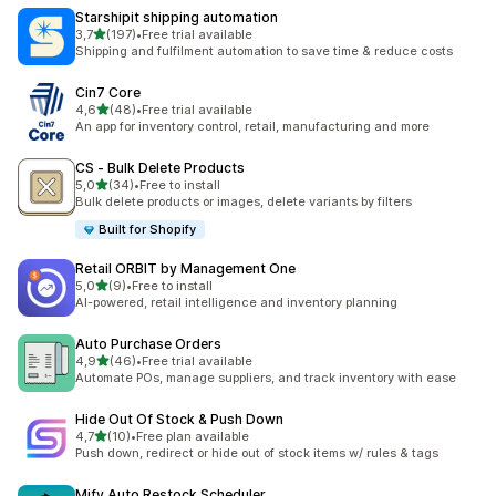
Starshipit shipping automation
5 yıldız üzerinden
3,7
(197)
•
Free trial available
toplam 197 değerlendirme
Shipping and fulfilment automation to save time & reduce costs
Cin7 Core
5 yıldız üzerinden
4,6
(48)
•
Free trial available
toplam 48 değerlendirme
An app for inventory control, retail, manufacturing and more
CS ‑ Bulk Delete Products
5 yıldız üzerinden
5,0
(34)
•
Free to install
toplam 34 değerlendirme
Bulk delete products or images, delete variants by filters
Built for Shopify
Retail ORBIT by Management One
5 yıldız üzerinden
5,0
(9)
•
Free to install
toplam 9 değerlendirme
AI-powered, retail intelligence and inventory planning
Auto Purchase Orders
5 yıldız üzerinden
4,9
(46)
•
Free trial available
toplam 46 değerlendirme
Automate POs, manage suppliers, and track inventory with ease
Hide Out Of Stock & Push Down
5 yıldız üzerinden
4,7
(10)
•
Free plan available
toplam 10 değerlendirme
Push down, redirect or hide out of stock items w/ rules & tags
Mify Auto Restock Scheduler