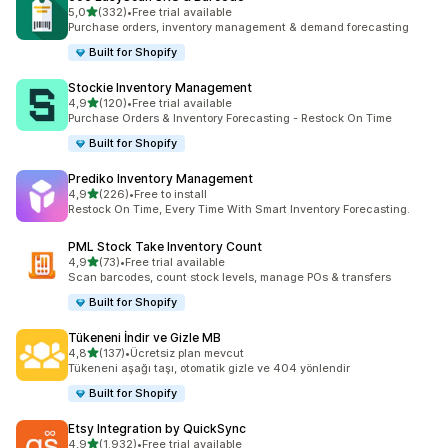
5 yıldız üzerinden
5,0
(332)
•
Free trial available
toplam 332 değerlendirme
Purchase orders, inventory management & demand forecasting
Built for Shopify
Stockie Inventory Management
5 yıldız üzerinden
4,9
(120)
•
Free trial available
toplam 120 değerlendirme
Purchase Orders & Inventory Forecasting - Restock On Time
Built for Shopify
Prediko Inventory Management
5 yıldız üzerinden
4,9
(226)
•
Free to install
toplam 226 değerlendirme
Restock On Time, Every Time With Smart Inventory Forecasting.
PML Stock Take Inventory Count
5 yıldız üzerinden
4,9
(73)
•
Free trial available
toplam 73 değerlendirme
Scan barcodes, count stock levels, manage POs & transfers
Built for Shopify
Tükeneni İndir ve Gizle MB
5 yıldız üzerinden
4,8
(137)
•
Ücretsiz plan mevcut
toplam 137 değerlendirme
Tükeneni aşağı taşı, otomatik gizle ve 404 yönlendir
Built for Shopify
Etsy Integration by QuickSync
5 yıldız üzerinden
4,9
(1.932)
•
Free trial available