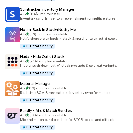
Sumtracker Inventory Manager
5 yıldız üzerinden
4,8
(114)
•
Free to install
toplam 114 değerlendirme
Inventory sync & Inventory replenishment for multiple stores
Notim: Back In Stock+Notify Me
5 yıldız üzerinden
4,8
(56)
•
Free plan available
toplam 56 değerlendirme
Notify shoppers on back in stock & merchants on out of stock
Built for Shopify
Nada • Hide Out of Stock
5 yıldız üzerinden
4,8
(23)
•
Free plan available
toplam 23 değerlendirme
Hide or push down out-of-stock products & sold-out variants.
Built for Shopify
Material Manager
5 yıldız üzerinden
4,2
(19)
•
Free plan available
toplam 19 değerlendirme
Real-time BOM & raw material inventory sync for makers
Built for Shopify
Bundly • Mix & Match Bundles
5 yıldız üzerinden
4,9
(52)
•
Free trial available
toplam 52 değerlendirme
Mix and match bundle builder for BYOB, boxes and gift sets
Built for Shopify