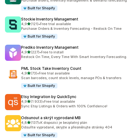
Purchase orders, inventory management & demand forecasting
Built for Shopify
Stockie Inventory Management
z 5 hvězd
4,9
(121)
•
Free trial available
Celkový počet recenzí: 121
Purchase Orders & Inventory Forecasting - Restock On Time
Built for Shopify
Prediko Inventory Management
z 5 hvězd
4,9
(227)
•
Free to install
Celkový počet recenzí: 227
Restock On Time, Every Time With Smart Inventory Forecasting.
PML Stock Take Inventory Count
z 5 hvězd
4,9
(73)
•
Free trial available
Celkový počet recenzí: 73
Scan barcodes, count stock levels, manage POs & transfers
Built for Shopify
Etsy Integration by QuickSync
z 5 hvězd
4,9
(1 933)
•
Free trial available
Celkový počet recenzí: 1933
Sync Etsy Listings & Orders with 100% Confidence!
Odsunout a skrýt vyprodané MB
z 5 hvězd
4,8
(137)
•
K dispozici je bezplatný plán
Celkový počet recenzí: 137
Odsuňte vyprodané, skryjte a přesměrujte stránky 404
Built for Shopify