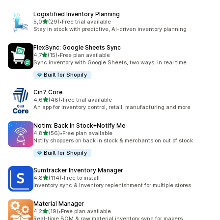
Logistified Inventory Planning
z 5 hvězd
5,0
(29)
•
Free trial available
Celkový počet recenzí: 29
Stay in stock with predictive, AI-driven inventory planning
FlexSync: Google Sheets Sync
z 5 hvězd
4,7
(15)
•
Free plan available
Celkový počet recenzí: 15
Sync inventory with Google Sheets, two ways, in real time
Built for Shopify
Cin7 Core
z 5 hvězd
4,6
(48)
•
Free trial available
Celkový počet recenzí: 48
An app for inventory control, retail, manufacturing and more
Notim: Back In Stock+Notify Me
z 5 hvězd
4,8
(56)
•
Free plan available
Celkový počet recenzí: 56
Notify shoppers on back in stock & merchants on out of stock
Built for Shopify
Sumtracker Inventory Manager
z 5 hvězd
4,8
(114)
•
Free to install
Celkový počet recenzí: 114
Inventory sync & Inventory replenishment for multiple stores
Material Manager
z 5 hvězd
4,2
(19)
•
Free plan available
Celkový počet recenzí: 19
Real-time BOM & raw material inventory sync for makers