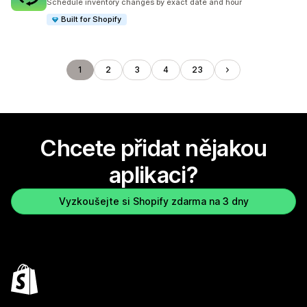
Schedule inventory changes by exact date and hour
Built for Shopify
1
2
3
4
23
Chcete přidat nějakou
aplikaci?
Vyzkoušejte si Shopify zdarma na 3 dny