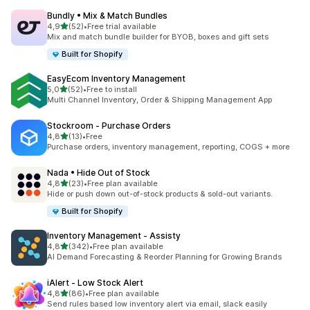
Bundly • Mix & Match Bundles
z 5 hvězd
4,9
(52)
•
Free trial available
Celkový počet recenzí: 52
Mix and match bundle builder for BYOB, boxes and gift sets
Built for Shopify
EasyEcom Inventory Management
z 5 hvězd
5,0
(52)
•
Free to install
Celkový počet recenzí: 52
Multi Channel Inventory, Order & Shipping Management App
Stockroom ‑ Purchase Orders
z 5 hvězd
4,8
(13)
•
Free
Celkový počet recenzí: 13
Purchase orders, inventory management, reporting, COGS + more
Nada • Hide Out of Stock
z 5 hvězd
4,8
(23)
•
Free plan available
Celkový počet recenzí: 23
Hide or push down out-of-stock products & sold-out variants.
Built for Shopify
Inventory Management ‑ Assisty
z 5 hvězd
4,8
(342)
•
Free plan available
Celkový počet recenzí: 342
AI Demand Forecasting & Reorder Planning for Growing Brands
iAlert ‑ Low Stock Alert
z 5 hvězd
4,8
(86)
•
Free plan available
Celkový počet recenzí: 86
Send rules based low inventory alert via email, slack easily