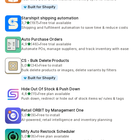
Built for Shopify
Starshipit shipping automation
z 5 hvězd
3,7
(197)
•
Free trial available
Celkový počet recenzí: 197
Shipping and fulfilment automation to save time & reduce costs
Auto Purchase Orders
z 5 hvězd
4,9
(46)
•
Free trial available
Celkový počet recenzí: 46
Automate POs, manage suppliers, and track inventory with ease
CS ‑ Bulk Delete Products
z 5 hvězd
5,0
(34)
•
Free to install
Celkový počet recenzí: 34
Bulk delete products or images, delete variants by filters
Built for Shopify
Hide Out Of Stock & Push Down
z 5 hvězd
4,8
(11)
•
Free plan available
Celkový počet recenzí: 11
Push down, redirect or hide out of stock items w/ rules & tags
Retail ORBIT by Management One
z 5 hvězd
5,0
(9)
•
Free to install
Celkový počet recenzí: 9
AI-powered, retail intelligence and inventory planning
Mify Auto Restock Scheduler
z 5 hvězd
5,0
(8)
•
Free plan available
Celkový počet recenzí: 8