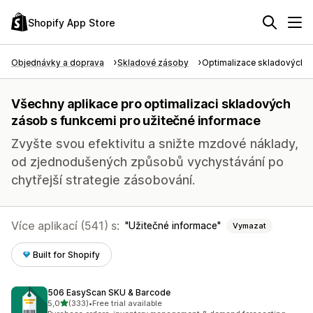
Shopify App Store
Objednávky a doprava
Skladové zásoby
Optimalizace skladových 
Všechny aplikace pro optimalizaci skladových
zásob s funkcemi pro užitečné informace
Zvyšte svou efektivitu a snižte mzdové náklady,
od zjednodušených způsobů vychystávání po
chytřejší strategie zásobování.
Více aplikací (541) s:
Užitečné informace
Vymazat
Built for Shopify
506 EasyScan SKU & Barcode
z 5 hvězd
5,0
(333)
•
Free trial available
Celkový počet recenzí: 333