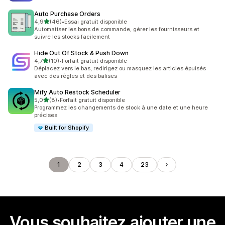
Auto Purchase Orders
étoile(s) sur 5
4,9
(46)
•
Essai gratuit disponible
46 avis au total
Automatiser les bons de commande, gérer les fournisseurs et
suivre les stocks facilement
Hide Out Of Stock & Push Down
étoile(s) sur 5
4,7
(10)
•
Forfait gratuit disponible
10 avis au total
Déplacez vers le bas, redirigez ou masquez les articles épuisés
avec des règles et des balises
Mify Auto Restock Scheduler
étoile(s) sur 5
5,0
(8)
•
Forfait gratuit disponible
8 avis au total
Programmez les changements de stock à une date et une heure
précises
Built for Shopify
1
2
3
4
23
Vous souhaitez ajouter une