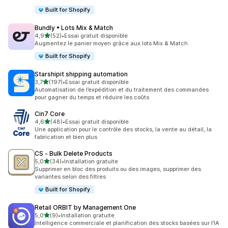
Built for Shopify
Bundly • Lots Mix & Match
étoile(s) sur 5
4,9
(52)
•
Essai gratuit disponible
52 avis au total
Augmentez le panier moyen grâce aux lots Mix & Match
Built for Shopify
Starshipit shipping automation
étoile(s) sur 5
3,7
(197)
•
Essai gratuit disponible
197 avis au total
Automatisation de l’expédition et du traitement des commandes
pour gagner du temps et réduire les coûts
Cin7 Core
étoile(s) sur 5
4,6
(48)
•
Essai gratuit disponible
48 avis au total
Une application pour le contrôle des stocks, la vente au détail, la
fabrication et bien plus
CS ‑ Bulk Delete Products
étoile(s) sur 5
5,0
(34)
•
Installation gratuite
34 avis au total
Supprimer en bloc des produits ou des images, supprimer des
variantes selon des filtres
Built for Shopify
Retail ORBIT by Management One
étoile(s) sur 5
5,0
(9)
•
Installation gratuite
9 avis au total
Intelligence commerciale et planification des stocks basées sur l’IA