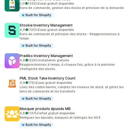
étoile(s) sur 5
5,0
(332)
•
Essai gratuit disponible
332 avis au total
Bons de commande, gestion des stocks et prévision de la demande
Built for Shopify
Stockie Inventory Management
étoile(s) sur 5
4,9
(120)
•
Essai gratuit disponible
120 avis au total
Bons de commande et prévision des stocks - Réapprovisionnez à
temps
Built for Shopify
Prediko Inventory Management
étoile(s) sur 5
4,9
(226)
•
Installation gratuite
226 avis au total
Réapprovisionnez à temps, à chaque fois, grâce à la prévision
intelligente des stocks.
PML Stock Take Inventory Count
étoile(s) sur 5
4,9
(73)
•
Essai gratuit disponible
73 avis au total
Lisez des codes-barres, comptez les niveaux de stock, et gérez les
bons de commande et les transferts
Built for Shopify
Masquer produits épuisés MB
étoile(s) sur 5
4,8
(137)
•
Forfait gratuit disponible
137 avis au total
Reléguez les épuisés, masquez et redirigez les 404
Built for Shopify