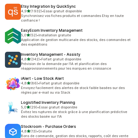
Etsy Integration by QuickSync
étoile(s) sur 5
4,9
(1 932)
•
Essai gratuit disponible
1932 avis au total
Synchronisez vos fiches produits et commandes Etsy en toute
confiance !
EasyEcom Inventory Management
étoile(s) sur 5
5,0
(52)
•
Installation gratuite
52 avis au total
Application de gestion multicanale des stocks, des commandes et
des expéditions
Inventory Management ‑ Assisty
étoile(s) sur 5
4,8
(342)
•
Forfait gratuit disponible
342 avis au total
Prévision de la demande par l’IA et planification des
réapprovisionnements pour les marques en croissance
iAlert ‑ Low Stock Alert
étoile(s) sur 5
4,8
(86)
•
Forfait gratuit disponible
86 avis au total
Envoyez facilement des alertes de stock faible basées sur des
règles par e-mail ou via Slack
Logistified Inventory Planning
étoile(s) sur 5
5,0
(29)
•
Essai gratuit disponible
29 avis au total
Évitez les ruptures de stock grâce à une planification prédictive
des stocks basée sur l’IA
Stockroom ‑ Purchase Orders
étoile(s) sur 5
4,8
(13)
•
Gratuite
13 avis au total
Bons de commande, gestion des stocks, rapports, coût des vente