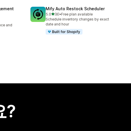
agement
Mify Auto Restock Scheduler
별 5개 중
5.0
(8)
•
Free plan available
총 리뷰 8개
Schedule inventory changes by exact
date and hour
ence and
Built for Shopify
요?