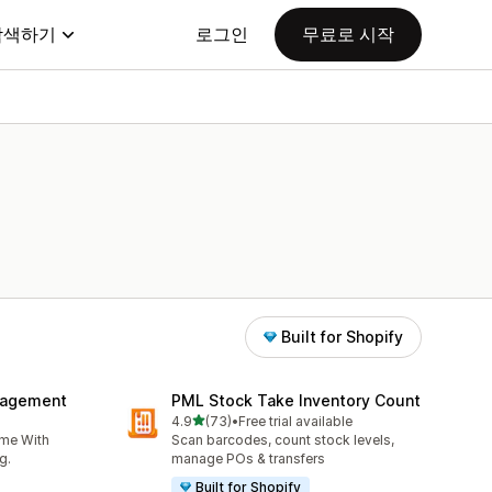
탐색하기
로그인
무료로 시작
Built for Shopify
nagement
PML Stock Take Inventory Count
별 5개 중
4.9
(73)
•
Free trial available
총 리뷰 73개
ime With
Scan barcodes, count stock levels,
g.
manage POs & transfers
Built for Shopify