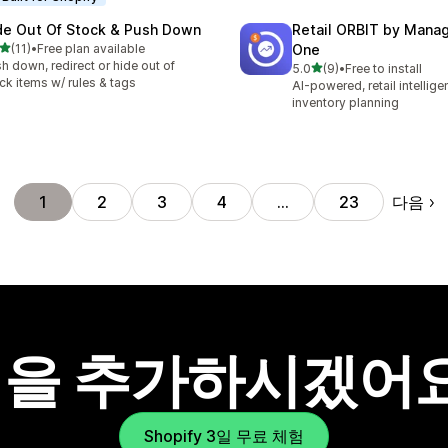
de Out Of Stock & Push Down
Retail ORBIT by Man
별 5개 중
(11)
•
Free plan available
One
리뷰 11개
h down, redirect or hide out of
별 5개 중
5.0
(9)
•
Free to install
총 리뷰 9개
ck items w/ rules & tags
AI-powered, retail intellig
inventory planning
다음
1
2
3
4
…
23
을 추가하시겠어
Shopify 3일 무료 체험