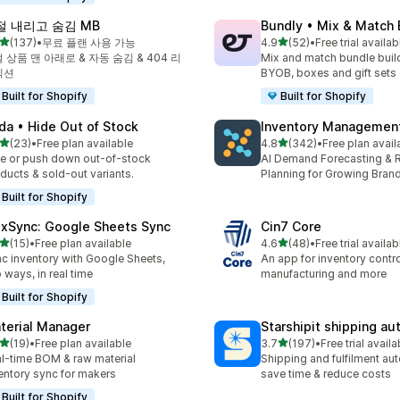
절 내리고 숨김 MB
Bundly • Mix & Match
별 5개 중
별 5개 중
(137)
•
무료 플랜 사용 가능
4.9
(52)
•
Free trial availab
리뷰 137개
총 리뷰 52개
 상품 맨 아래로 & 자동 숨김 & 404 리
Mix and match bundle build
렉션
BYOB, boxes and gift sets
Built for Shopify
Built for Shopify
da • Hide Out of Stock
Inventory Management
별 5개 중
별 5개 중
(23)
•
Free plan available
4.8
(342)
•
Free plan avail
리뷰 23개
총 리뷰 342개
e or push down out-of-stock
AI Demand Forecasting & 
ducts & sold-out variants.
Planning for Growing Bran
Built for Shopify
exSync: Google Sheets Sync
Cin7 Core
별 5개 중
별 5개 중
(15)
•
Free plan available
4.6
(48)
•
Free trial availab
리뷰 15개
총 리뷰 48개
c inventory with Google Sheets,
An app for inventory control,
 ways, in real time
manufacturing and more
Built for Shopify
terial Manager
Starshipit shipping a
별 5개 중
별 5개 중
(19)
•
Free plan available
3.7
(197)
•
Free trial availa
리뷰 19개
총 리뷰 197개
l-time BOM & raw material
Shipping and fulfilment au
entory sync for makers
save time & reduce costs
Built for Shopify