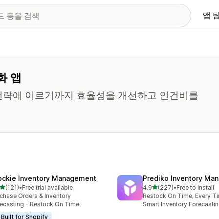
앱 
화 앱
 전략에 이르기까지 효율성을 개선하고 인건비를
ockie Inventory Management
Prediko Inventory Ma
별 5개 중
별 5개 중
(121)
•
Free trial available
4.9
(227)
•
Free to install
리뷰 121개
총 리뷰 227개
chase Orders & Inventory
Restock On Time, Every T
ecasting - Restock On Time
Smart Inventory Forecastin
Built for Shopify