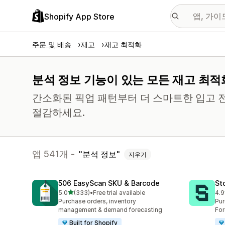
Shopify App Store
주문 및 배송
재고
재고 최적화
분석 정보 기능이 있는 모든 재고 최적
간소화된 픽업 패턴부터 더 스마트한 입고
절감하세요.
앱 541개 -
분석 정보
지우기
506 EasyScan SKU & Barcode
St
별 5개 중
5.0
(333)
•
Free trial available
4.9
총 리뷰 333개
총 
Purchase orders, inventory
Pur
management & demand forecasting
For
Built for Shopify