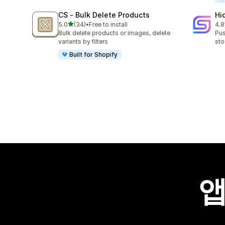
CS ‑ Bulk Delete Products
Hi
별 5개 중
5.0
(34)
•
Free to install
4.8
총 리뷰 34개
총 
Bulk delete products or images, delete
Pus
variants by filters
sto
Built for Shopify
앱