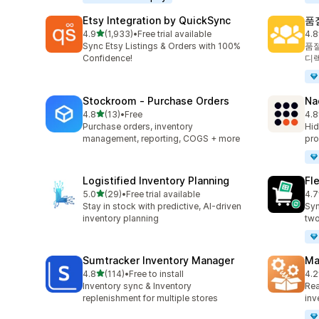
Etsy Integration by QuickSync
품
별 5개 중
4.9
(1,933)
•
Free trial available
4.8
총 리뷰 1933개
총 
Sync Etsy Listings & Orders with 100%
품절
Confidence!
디
Stockroom ‑ Purchase Orders
Na
별 5개 중
4.8
(13)
•
Free
4.8
총 리뷰 13개
총 
Purchase orders, inventory
Hid
management, reporting, COGS + more
pro
Logistified Inventory Planning
Fl
별 5개 중
5.0
(29)
•
Free trial available
4.7
총 리뷰 29개
총 
Stay in stock with predictive, AI-driven
Syn
inventory planning
two
Sumtracker Inventory Manager
Ma
별 5개 중
4.8
(114)
•
Free to install
4.2
총 리뷰 114개
총 
Inventory sync & Inventory
Rea
replenishment for multiple stores
inv