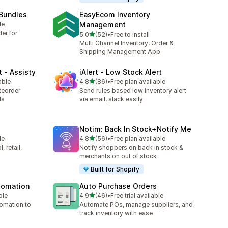
 Bundles
EasyEcom Inventory
le
Management
er for
별 5개 중
5.0
(52)
•
Free to install
총 리뷰 52개
Multi Channel Inventory, Order &
Shipping Management App
 ‑ Assisty
iAlert ‑ Low Stock Alert
별 5개 중
able
4.8
(86)
•
Free plan available
총 리뷰 86개
Reorder
Send rules based low inventory alert
ds
via email, slack easily
Notim: Back In Stock+Notify Me
별 5개 중
le
4.8
(56)
•
Free plan available
총 리뷰 56개
 retail,
Notify shoppers on back in stock &
merchants on out of stock
Built for Shopify
utomation
Auto Purchase Orders
별 5개 중
ble
4.9
(46)
•
Free trial available
총 리뷰 46개
tomation to
Automate POs, manage suppliers, and
track inventory with ease