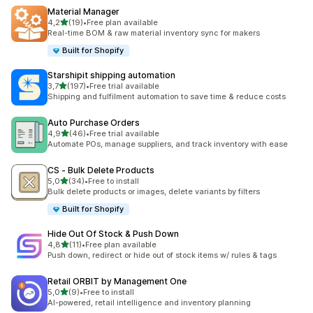
Material Manager
de 5 estrelas
4,2
(19)
•
Free plan available
19 total de avaliações
Real-time BOM & raw material inventory sync for makers
Built for Shopify
Starshipit shipping automation
de 5 estrelas
3,7
(197)
•
Free trial available
197 total de avaliações
Shipping and fulfilment automation to save time & reduce costs
Auto Purchase Orders
de 5 estrelas
4,9
(46)
•
Free trial available
46 total de avaliações
Automate POs, manage suppliers, and track inventory with ease
CS ‑ Bulk Delete Products
de 5 estrelas
5,0
(34)
•
Free to install
34 total de avaliações
Bulk delete products or images, delete variants by filters
Built for Shopify
Hide Out Of Stock & Push Down
de 5 estrelas
4,8
(11)
•
Free plan available
11 total de avaliações
Push down, redirect or hide out of stock items w/ rules & tags
Retail ORBIT by Management One
de 5 estrelas
5,0
(9)
•
Free to install
9 total de avaliações
AI-powered, retail intelligence and inventory planning