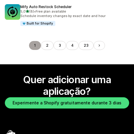
Mify Auto Restock Scheduler
de 5 estrelas
5,0
(8)
•
Free plan available
8 total de avaliações
Schedule inventory changes by exact date and hour
Built for Shopify
1
2
3
4
23
Quer adicionar uma
aplicação?
Experimente a Shopify gratuitamente durante 3 dias