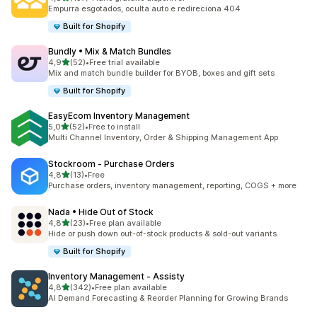
137 total de avaliações
Empurra esgotados, oculta auto e redireciona 404
Built for Shopify
Bundly • Mix & Match Bundles
de 5 estrelas
4,9
(52)
•
Free trial available
52 total de avaliações
Mix and match bundle builder for BYOB, boxes and gift sets
Built for Shopify
EasyEcom Inventory Management
de 5 estrelas
5,0
(52)
•
Free to install
52 total de avaliações
Multi Channel Inventory, Order & Shipping Management App
Stockroom ‑ Purchase Orders
de 5 estrelas
4,8
(13)
•
Free
13 total de avaliações
Purchase orders, inventory management, reporting, COGS + more
Nada • Hide Out of Stock
de 5 estrelas
4,8
(23)
•
Free plan available
23 total de avaliações
Hide or push down out-of-stock products & sold-out variants.
Built for Shopify
Inventory Management ‑ Assisty
de 5 estrelas
4,8
(342)
•
Free plan available
342 total de avaliações
AI Demand Forecasting & Reorder Planning for Growing Brands