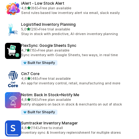
iAlert ‑ Low Stock Alert
de 5 estrelas
4,8
(86)
•
Free plan available
86 total de avaliações
Send rules based low inventory alert via email, slack easily
Logistified Inventory Planning
de 5 estrelas
5,0
(29)
•
Free trial available
29 total de avaliações
Stay in stock with predictive, AI-driven inventory planning
FlexSync: Google Sheets Sync
de 5 estrelas
4,7
(15)
•
Free plan available
15 total de avaliações
Sync inventory with Google Sheets, two ways, in real time
Built for Shopify
Cin7 Core
de 5 estrelas
4,6
(48)
•
Free trial available
48 total de avaliações
An app for inventory control, retail, manufacturing and more
Notim: Back In Stock+Notify Me
de 5 estrelas
4,8
(56)
•
Free plan available
56 total de avaliações
Notify shoppers on back in stock & merchants on out of stock
Built for Shopify
Sumtracker Inventory Manager
de 5 estrelas
4,8
(114)
•
Free to install
114 total de avaliações
Inventory sync & Inventory replenishment for multiple stores