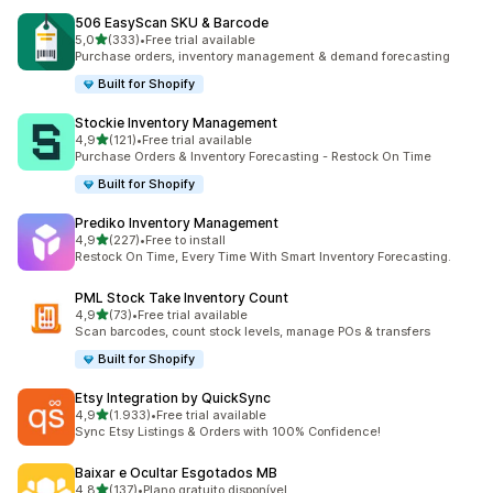
506 EasyScan SKU & Barcode
de 5 estrelas
5,0
(333)
•
Free trial available
333 total de avaliações
Purchase orders, inventory management & demand forecasting
Built for Shopify
Stockie Inventory Management
de 5 estrelas
4,9
(121)
•
Free trial available
121 total de avaliações
Purchase Orders & Inventory Forecasting - Restock On Time
Built for Shopify
Prediko Inventory Management
de 5 estrelas
4,9
(227)
•
Free to install
227 total de avaliações
Restock On Time, Every Time With Smart Inventory Forecasting.
PML Stock Take Inventory Count
de 5 estrelas
4,9
(73)
•
Free trial available
73 total de avaliações
Scan barcodes, count stock levels, manage POs & transfers
Built for Shopify
Etsy Integration by QuickSync
de 5 estrelas
4,9
(1.933)
•
Free trial available
1933 total de avaliações
Sync Etsy Listings & Orders with 100% Confidence!
Baixar e Ocultar Esgotados MB
de 5 estrelas
4,8
(137)
•
Plano gratuito disponível