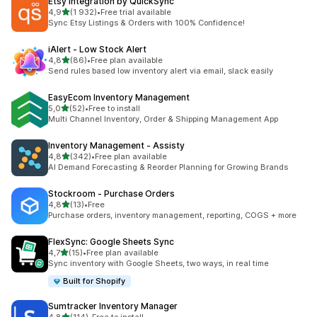
Etsy Integration by QuickSync
z 5 hvězd
4,9
(1 932)
•
Free trial available
Celkový počet recenzí: 1932
Sync Etsy Listings & Orders with 100% Confidence!
iAlert ‑ Low Stock Alert
z 5 hvězd
4,8
(86)
•
Free plan available
Celkový počet recenzí: 86
Send rules based low inventory alert via email, slack easily
EasyEcom Inventory Management
z 5 hvězd
5,0
(52)
•
Free to install
Celkový počet recenzí: 52
Multi Channel Inventory, Order & Shipping Management App
Inventory Management ‑ Assisty
z 5 hvězd
4,8
(342)
•
Free plan available
Celkový počet recenzí: 342
AI Demand Forecasting & Reorder Planning for Growing Brands
Stockroom ‑ Purchase Orders
z 5 hvězd
4,8
(13)
•
Free
Celkový počet recenzí: 13
Purchase orders, inventory management, reporting, COGS + more
FlexSync: Google Sheets Sync
z 5 hvězd
4,7
(15)
•
Free plan available
Celkový počet recenzí: 15
Sync inventory with Google Sheets, two ways, in real time
Built for Shopify
Sumtracker Inventory Manager
z 5 hvězd