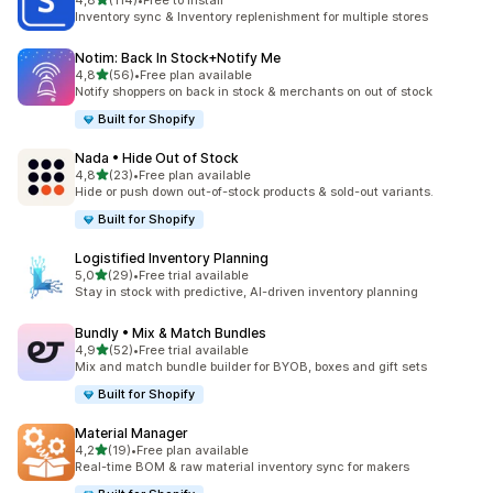
4,8
(114)
•
Free to install
Celkový počet recenzí: 114
Inventory sync & Inventory replenishment for multiple stores
Notim: Back In Stock+Notify Me
z 5 hvězd
4,8
(56)
•
Free plan available
Celkový počet recenzí: 56
Notify shoppers on back in stock & merchants on out of stock
Built for Shopify
Nada • Hide Out of Stock
z 5 hvězd
4,8
(23)
•
Free plan available
Celkový počet recenzí: 23
Hide or push down out-of-stock products & sold-out variants.
Built for Shopify
Logistified Inventory Planning
z 5 hvězd
5,0
(29)
•
Free trial available
Celkový počet recenzí: 29
Stay in stock with predictive, AI-driven inventory planning
Bundly • Mix & Match Bundles
z 5 hvězd
4,9
(52)
•
Free trial available
Celkový počet recenzí: 52
Mix and match bundle builder for BYOB, boxes and gift sets
Built for Shopify
Material Manager
z 5 hvězd
4,2
(19)
•
Free plan available
Celkový počet recenzí: 19
Real-time BOM & raw material inventory sync for makers