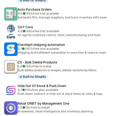
Built for Shopify
Auto Purchase Orders
z 5 hvězd
4,9
(46)
•
Free trial available
Celkový počet recenzí: 46
Automate POs, manage suppliers, and track inventory with ease
Cin7 Core
z 5 hvězd
4,6
(48)
•
Free trial available
Celkový počet recenzí: 48
An app for inventory control, retail, manufacturing and more
Starshipit shipping automation
z 5 hvězd
3,7
(197)
•
Free trial available
Celkový počet recenzí: 197
Shipping and fulfilment automation to save time & reduce costs
CS ‑ Bulk Delete Products
z 5 hvězd
5,0
(34)
•
Free to install
Celkový počet recenzí: 34
Bulk delete products or images, delete variants by filters
Built for Shopify
Hide Out Of Stock & Push Down
z 5 hvězd
4,7
(10)
•
Free plan available
Celkový počet recenzí: 10
Push down, redirect or hide out of stock items w/ rules & tags
Retail ORBIT by Management One
z 5 hvězd
5,0
(9)
•
Free to install
Celkový počet recenzí: 9
AI-powered, retail intelligence and inventory planning