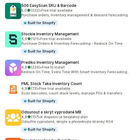
506 EasyScan SKU & Barcode
z 5 hvězd
5,0
(332)
•
Free trial available
Celkový počet recenzí: 332
Purchase orders, inventory management & demand forecasting
Built for Shopify
Stockie Inventory Management
z 5 hvězd
4,9
(121)
•
Free trial available
Celkový počet recenzí: 121
Purchase Orders & Inventory Forecasting - Restock On Time
Built for Shopify
Prediko Inventory Management
z 5 hvězd
4,9
(226)
•
Free to install
Celkový počet recenzí: 226
Restock On Time, Every Time With Smart Inventory Forecasting.
PML Stock Take Inventory Count
z 5 hvězd
4,9
(73)
•
Free trial available
Celkový počet recenzí: 73
Scan barcodes, count stock levels, manage POs & transfers
Built for Shopify
Odsunout a skrýt vyprodané MB
z 5 hvězd
4,8
(137)
•
K dispozici je bezplatný plán
Celkový počet recenzí: 137
Odsuňte vyprodané, skryjte a přesměrujte stránky 404
Built for Shopify