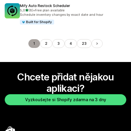
Mify Auto Restock Scheduler
z 5 hvězd
5,0
(8)
•
Free plan available
Celkový počet recenzí: 8
Schedule inventory changes by exact date and hour
Built for Shopify
1
2
3
4
23
Chcete přidat nějakou
aplikaci?
Vyzkoušejte si Shopify zdarma na 3 dny