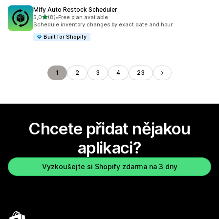
Mify Auto Restock Scheduler
z 5 hvězd
5,0
(8)
•
Free plan available
Celkový počet recenzí: 8
Schedule inventory changes by exact date and hour
Built for Shopify
1
2
3
4
23
Chcete přidat nějakou
aplikaci?
Vyzkoušejte si Shopify zdarma na 3 dny