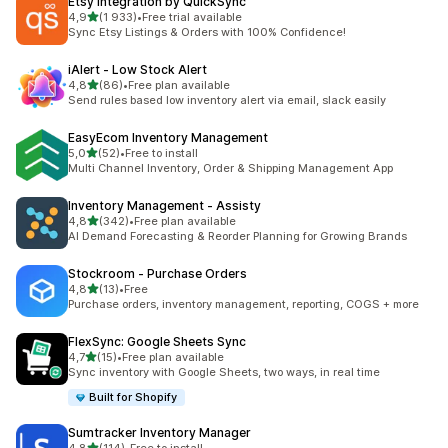
Etsy Integration by QuickSync
z 5 hvězd
4,9
(1 933)
•
Free trial available
Celkový počet recenzí: 1933
Sync Etsy Listings & Orders with 100% Confidence!
iAlert ‑ Low Stock Alert
z 5 hvězd
4,8
(86)
•
Free plan available
Celkový počet recenzí: 86
Send rules based low inventory alert via email, slack easily
EasyEcom Inventory Management
z 5 hvězd
5,0
(52)
•
Free to install
Celkový počet recenzí: 52
Multi Channel Inventory, Order & Shipping Management App
Inventory Management ‑ Assisty
z 5 hvězd
4,8
(342)
•
Free plan available
Celkový počet recenzí: 342
AI Demand Forecasting & Reorder Planning for Growing Brands
Stockroom ‑ Purchase Orders
z 5 hvězd
4,8
(13)
•
Free
Celkový počet recenzí: 13
Purchase orders, inventory management, reporting, COGS + more
FlexSync: Google Sheets Sync
z 5 hvězd
4,7
(15)
•
Free plan available
Celkový počet recenzí: 15
Sync inventory with Google Sheets, two ways, in real time
Built for Shopify
Sumtracker Inventory Manager
z 5 hvězd