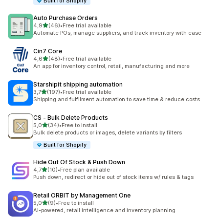
Built for Shopify
Auto Purchase Orders
z 5 hvězd
4,9
(46)
•
Free trial available
Celkový počet recenzí: 46
Automate POs, manage suppliers, and track inventory with ease
Cin7 Core
z 5 hvězd
4,6
(48)
•
Free trial available
Celkový počet recenzí: 48
An app for inventory control, retail, manufacturing and more
Starshipit shipping automation
z 5 hvězd
3,7
(197)
•
Free trial available
Celkový počet recenzí: 197
Shipping and fulfilment automation to save time & reduce costs
CS ‑ Bulk Delete Products
z 5 hvězd
5,0
(34)
•
Free to install
Celkový počet recenzí: 34
Bulk delete products or images, delete variants by filters
Built for Shopify
Hide Out Of Stock & Push Down
z 5 hvězd
4,7
(10)
•
Free plan available
Celkový počet recenzí: 10
Push down, redirect or hide out of stock items w/ rules & tags
Retail ORBIT by Management One
z 5 hvězd
5,0
(9)
•
Free to install
Celkový počet recenzí: 9
AI-powered, retail intelligence and inventory planning