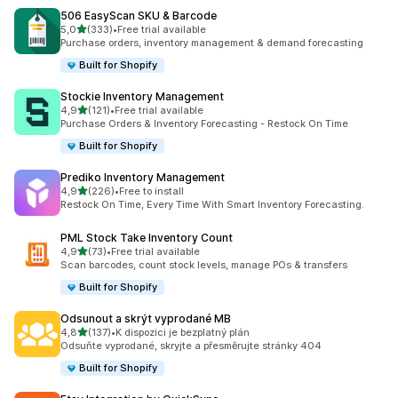
506 EasyScan SKU & Barcode
z 5 hvězd
5,0
(333)
•
Free trial available
Celkový počet recenzí: 333
Purchase orders, inventory management & demand forecasting
Built for Shopify
Stockie Inventory Management
z 5 hvězd
4,9
(121)
•
Free trial available
Celkový počet recenzí: 121
Purchase Orders & Inventory Forecasting - Restock On Time
Built for Shopify
Prediko Inventory Management
z 5 hvězd
4,9
(226)
•
Free to install
Celkový počet recenzí: 226
Restock On Time, Every Time With Smart Inventory Forecasting.
PML Stock Take Inventory Count
z 5 hvězd
4,9
(73)
•
Free trial available
Celkový počet recenzí: 73
Scan barcodes, count stock levels, manage POs & transfers
Built for Shopify
Odsunout a skrýt vyprodané MB
z 5 hvězd
4,8
(137)
•
K dispozici je bezplatný plán
Celkový počet recenzí: 137
Odsuňte vyprodané, skryjte a přesměrujte stránky 404
Built for Shopify