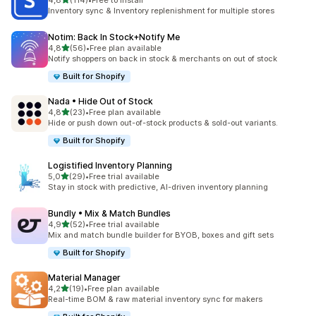
4,8
(114)
•
Free to install
Celkový počet recenzí: 114
Inventory sync & Inventory replenishment for multiple stores
Notim: Back In Stock+Notify Me
z 5 hvězd
4,8
(56)
•
Free plan available
Celkový počet recenzí: 56
Notify shoppers on back in stock & merchants on out of stock
Built for Shopify
Nada • Hide Out of Stock
z 5 hvězd
4,8
(23)
•
Free plan available
Celkový počet recenzí: 23
Hide or push down out-of-stock products & sold-out variants.
Built for Shopify
Logistified Inventory Planning
z 5 hvězd
5,0
(29)
•
Free trial available
Celkový počet recenzí: 29
Stay in stock with predictive, AI-driven inventory planning
Bundly • Mix & Match Bundles
z 5 hvězd
4,9
(52)
•
Free trial available
Celkový počet recenzí: 52
Mix and match bundle builder for BYOB, boxes and gift sets
Built for Shopify
Material Manager
z 5 hvězd
4,2
(19)
•
Free plan available
Celkový počet recenzí: 19
Real-time BOM & raw material inventory sync for makers