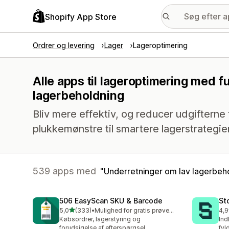
Shopify App Store
Ordrer og levering
Lager
Lageroptimering
Alle apps til lageroptimering med 
lagerbeholdning
Bliv mere effektiv, og reducer udgifterne t
plukkemønstre til smartere lagerstrategier
539 apps med
Underretninger om lav lagerbeh
506 EasyScan SKU & Barcode
St
ud af 5 stjerner
5,0
(333)
•
Mulighed for gratis prøveperiode
4,9
333 anmeldelser i alt
121
Købsordrer, lagerstyring og
Ind
forudsigelse af efterspørgsel
fyl