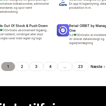
anmeldelser i alt
48 anmeldelser i alt
omatiser indkøbsordrer, administrer
En app til lagerstyring, det
erandører, og spor nemt
produktion m.m.
erbeholdning
de Out Of Stock & Push Down
Retail ORBIT by Man
ud af 5 stjerner
(10)
•
Gratis abonnement tilgængeligt
One
anmeldelser i alt
cer nederst, omdiriger eller skjul
ud af 5 stjerner
5,0
(9)
•
Gratis at installere
9 anmeldelser i alt
olgte varer med regler og tags
AI-drevet detailindsigt og
lagerplanlægning
Næste
1
2
3
4
…
23