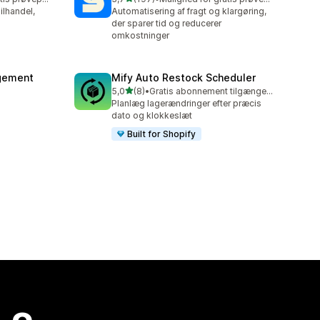
197 anmeldelser i alt
ailhandel,
Automatisering af fragt og klargøring,
der sparer tid og reducerer
omkostninger
agement
Mify Auto Restock Scheduler
ud af 5 stjerner
5,0
(8)
•
Gratis abonnement tilgængeligt
8 anmeldelser i alt
Planlæg lagerændringer efter præcis
dato og klokkeslæt
Built for Shopify