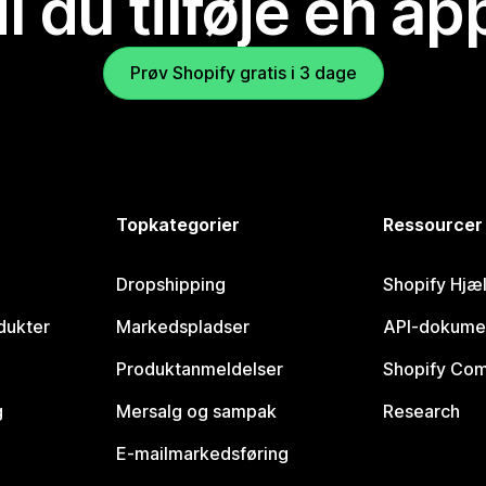
il du tilføje en ap
Prøv Shopify gratis i 3 dage
Topkategorier
Ressourcer
Dropshipping
Shopify Hjæ
dukter
Markedspladser
API-dokume
Produktanmeldelser
Shopify Co
g
Mersalg og sampak
Research
E-mailmarkedsføring