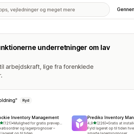
Gennem
funktionerne underretninger om lav
il arbejdskraft, lige fra forenklede
.
oldning
Ryd
ockie Inventory Management
Prediko Inventory Ma
ud af 5 stjerner
ud af 5 stjerner
(121)
•
Mulighed for gratis prøveperiode
4,9
(226)
•
Gratis at instal
 anmeldelser i alt
226 anmeldelser i alt
købsordrer og lagerprognoser –
Fyld lageret op til tiden h
d lageret op til tiden
smarte lagerprognoser.