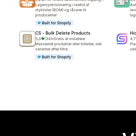
19 anmeldelser i alt
46 
Lagersynkronisering i realtid af
Aut
styklister (BOM) og råvarer til
lev
producenter
lag
Built for Shopify
CS ‑ Bulk Delete Products
Hi
ud af 5 stjerner
5,0
(34)
•
Gratis at installere
4,7
34 anmeldelser i alt
10 
Masseslet produkter eller billeder, slet
Pla
varianter efter filtre
uds
Built for Shopify