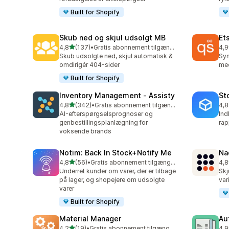
Built for Shopify
Skub ned og skjul udsolgt MB
Et
ud af 5 stjerner
4,8
(137)
•
Gratis abonnement tilgængeligt
4,9
137 anmeldelser i alt
193
Skub udsolgte ned, skjul automatisk &
Syn
omdirigér 404-sider
med
Built for Shopify
Inventory Management ‑ Assisty
St
ud af 5 stjerner
4,8
(342)
•
Gratis abonnement tilgængeligt
4,8
342 anmeldelser i alt
13 
AI-efterspørgselsprognoser og
Ind
genbestillingsplanlægning for
rap
voksende brands
Notim: Back In Stock+Notify Me
Na
ud af 5 stjerner
4,8
(56)
•
Gratis abonnement tilgængeligt
4,8
56 anmeldelser i alt
23 
Underret kunder om varer, der er tilbage
Skj
på lager, og shopejere om udsolgte
var
varer
Built for Shopify
Material Manager
Au
ud af 5 stjerner
4,2
(19)
•
Gratis abonnement tilgængeligt
4,9