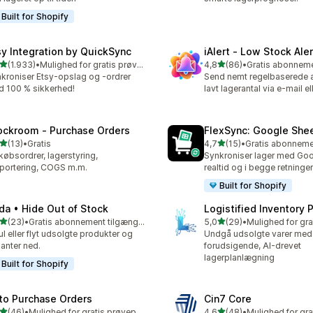
Built for Shopify
sy Integration by QuickSync
iAlert ‑ Low Stock Aler
ud af 5 stjerner
ud af 5 stjerner
(1.933)
•
Mulighed for gratis prøveperiode
4,8
(86)
•
3 anmeldelser i alt
86 anmeldelser i alt
kroniser Etsy-opslag og -ordrer
Send nemt regelbaserede 
 100 % sikkerhed!
lavt lagerantal via e-mail el
ockroom ‑ Purchase Orders
FlexSync: Google She
ud af 5 stjerner
ud af 5 stjerner
(13)
•
Gratis
4,7
(15)
•
anmeldelser i alt
15 anmeldelser i alt
købsordrer, lagerstyring,
Synkroniser lager med Goo
portering, COGS m.m.
realtid og i begge retninger
Built for Shopify
da • Hide Out of Stock
Logistified Inventory 
ud af 5 stjerner
ud af 5 stjerner
(23)
•
Gratis abonnement tilgængeligt
5,0
(29)
•
anmeldelser i alt
29 anmeldelser i alt
ul eller flyt udsolgte produkter og
Undgå udsolgte varer med
ianter ned.
forudsigende, AI-drevet
lagerplanlægning
Built for Shopify
to Purchase Orders
Cin7 Core
ud af 5 stjerner
ud af 5 stjerner
(46)
•
Mulighed for gratis prøveperiode
4,6
(48)
•