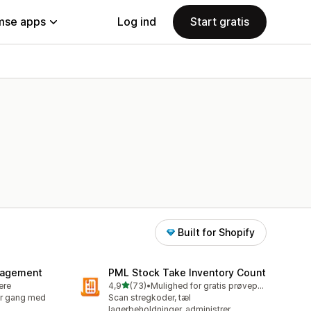
se apps
Log ind
Start gratis
Built for Shopify
nagement
PML Stock Take Inventory Count
ud af 5 stjerner
lere
4,9
(73)
•
Mulighed for gratis prøveperiode
73 anmeldelser i alt
ver gang med
Scan stregkoder, tæl
lagerbeholdninger, administrer