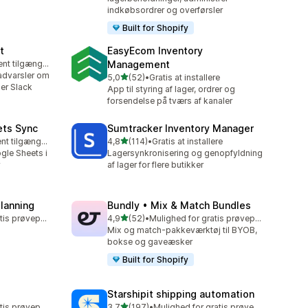
indkøbsordrer og overførsler
Built for Shopify
t
EasyEcom Inventory
Gratis abonnement tilgængeligt
Management
advarsler om
ud af 5 stjerner
5,0
(52)
•
Gratis at installere
52 anmeldelser i alt
ler Slack
App til styring af lager, ordrer og
forsendelse på tværs af kanaler
ets Sync
Sumtracker Inventory Manager
ud af 5 stjerner
Gratis abonnement tilgængeligt
4,8
(114)
•
Gratis at installere
114 anmeldelser i alt
gle Sheets i
Lagersynkronisering og genopfyldning
af lager for flere butikker
Planning
Bundly • Mix & Match Bundles
ud af 5 stjerner
Mulighed for gratis prøveperiode
4,9
(52)
•
Mulighed for gratis prøveperiode
52 anmeldelser i alt
Mix og match-pakkeværktøj til BYOB,
bokse og gaveæsker
Built for Shopify
Starshipit shipping automation
ud af 5 stjerner
Mulighed for gratis prøveperiode
3,7
(197)
•
Mulighed for gratis prøveperiode