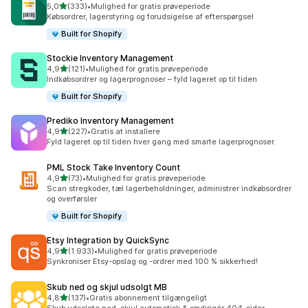
ud af 5 stjerner
5,0
(333)
•
Mulighed for gratis prøveperiode
333 anmeldelser i alt
Købsordrer, lagerstyring og forudsigelse af efterspørgsel
Built for Shopify
Stockie Inventory Management
ud af 5 stjerner
4,9
(121)
•
Mulighed for gratis prøveperiode
121 anmeldelser i alt
Indkøbsordrer og lagerprognoser – fyld lageret op til tiden
Built for Shopify
Prediko Inventory Management
ud af 5 stjerner
4,9
(227)
•
Gratis at installere
227 anmeldelser i alt
Fyld lageret op til tiden hver gang med smarte lagerprognoser.
PML Stock Take Inventory Count
ud af 5 stjerner
4,9
(73)
•
Mulighed for gratis prøveperiode
73 anmeldelser i alt
Scan stregkoder, tæl lagerbeholdninger, administrer indkøbsordrer
og overførsler
Built for Shopify
Etsy Integration by QuickSync
ud af 5 stjerner
4,9
(1.933)
•
Mulighed for gratis prøveperiode
1933 anmeldelser i alt
Synkroniser Etsy-opslag og -ordrer med 100 % sikkerhed!
Skub ned og skjul udsolgt MB
ud af 5 stjerner
4,8
(137)
•
Gratis abonnement tilgængeligt
137 anmeldelser i alt