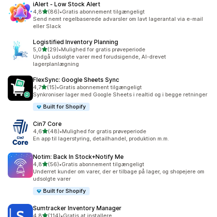
iAlert ‑ Low Stock Alert
ud af 5 stjerner
4,8
(86)
•
Gratis abonnement tilgængeligt
86 anmeldelser i alt
Send nemt regelbaserede advarsler om lavt lagerantal via e-mail
eller Slack
Logistified Inventory Planning
ud af 5 stjerner
5,0
(29)
•
Mulighed for gratis prøveperiode
29 anmeldelser i alt
Undgå udsolgte varer med forudsigende, AI-drevet
lagerplanlægning
FlexSync: Google Sheets Sync
ud af 5 stjerner
4,7
(15)
•
Gratis abonnement tilgængeligt
15 anmeldelser i alt
Synkroniser lager med Google Sheets i realtid og i begge retninger
Built for Shopify
Cin7 Core
ud af 5 stjerner
4,6
(48)
•
Mulighed for gratis prøveperiode
48 anmeldelser i alt
En app til lagerstyring, detailhandel, produktion m.m.
Notim: Back In Stock+Notify Me
ud af 5 stjerner
4,8
(56)
•
Gratis abonnement tilgængeligt
56 anmeldelser i alt
Underret kunder om varer, der er tilbage på lager, og shopejere om
udsolgte varer
Built for Shopify
Sumtracker Inventory Manager
ud af 5 stjerner
4,8
(114)
•
Gratis at installere