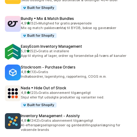
Skub udsolgte ned, skjul automatisk & omdirigér 404-sider
Built for Shopify
Bundly • Mix & Match Bundles
ud af 5 stjerner
4,9
(52)
•
Mulighed for gratis prøveperiode
52 anmeldelser i alt
Mix og match-pakkeværktøj til BYOB, bokse og gaveæsker
Built for Shopify
EasyEcom Inventory Management
ud af 5 stjerner
5,0
(52)
•
Gratis at installere
52 anmeldelser i alt
App til styring af lager, ordrer og forsendelse på tværs af kanaler
Stockroom ‑ Purchase Orders
ud af 5 stjerner
4,8
(13)
•
Gratis
13 anmeldelser i alt
Indkøbsordrer, lagerstyring, rapportering, COGS m.m.
Nada • Hide Out of Stock
ud af 5 stjerner
4,8
(23)
•
Gratis abonnement tilgængeligt
23 anmeldelser i alt
Skjul eller flyt udsolgte produkter og varianter ned.
Built for Shopify
Inventory Management ‑ Assisty
ud af 5 stjerner
4,8
(342)
•
Gratis abonnement tilgængeligt
342 anmeldelser i alt
AI-efterspørgselsprognoser og genbestillingsplanlægning for
voksende brands