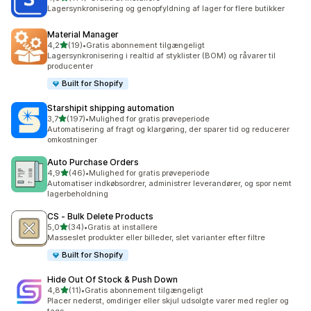
114 anmeldelser i alt
Lagersynkronisering og genopfyldning af lager for flere butikker
Material Manager
ud af 5 stjerner
4,2
(19)
•
Gratis abonnement tilgængeligt
19 anmeldelser i alt
Lagersynkronisering i realtid af styklister (BOM) og råvarer til
producenter
Built for Shopify
Starshipit shipping automation
ud af 5 stjerner
3,7
(197)
•
Mulighed for gratis prøveperiode
197 anmeldelser i alt
Automatisering af fragt og klargøring, der sparer tid og reducerer
omkostninger
Auto Purchase Orders
ud af 5 stjerner
4,9
(46)
•
Mulighed for gratis prøveperiode
46 anmeldelser i alt
Automatiser indkøbsordrer, administrer leverandører, og spor nemt
lagerbeholdning
CS ‑ Bulk Delete Products
ud af 5 stjerner
5,0
(34)
•
Gratis at installere
34 anmeldelser i alt
Masseslet produkter eller billeder, slet varianter efter filtre
Built for Shopify
Hide Out Of Stock & Push Down
ud af 5 stjerner
4,8
(11)
•
Gratis abonnement tilgængeligt
11 anmeldelser i alt
Placer nederst, omdiriger eller skjul udsolgte varer med regler og