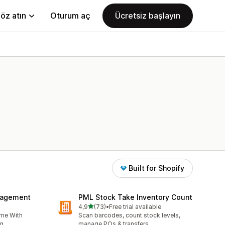
öz atın
Oturum aç
Ücretsiz başlayın
Built for Shopify
nagement
PML Stock Take Inventory Count
5 yıldız üzerinden
4,9
(73)
•
Free trial available
toplam 73 değerlendirme
ime With
Scan barcodes, count stock levels,
g.
manage POs & transfers