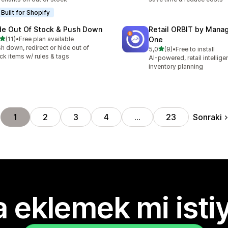
Built for Shopify
de Out Of Stock & Push Down
Retail ORBIT by Man
5 yıldız üzerinden
(11)
•
Free plan available
One
lam 11 değerlendirme
h down, redirect or hide out of
5 yıldız üzerinden
5,0
(9)
•
Free to install
toplam 9 değerlendirme
ck items w/ rules & tags
AI-powered, retail intellig
inventory planning
Sonraki
1
2
3
4
…
23
 eklemek mi isti