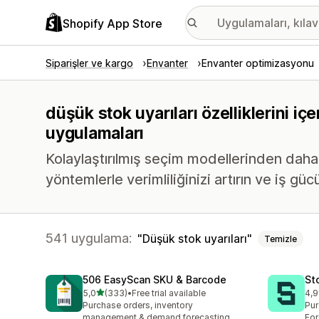
Shopify App Store
Siparişler ve kargo
Envanter
Envanter optimizasyonu
düşük stok uyarıları özelliklerini 
uygulamaları
Kolaylaştırılmış seçim modellerinden daha a
yöntemlerle verimliliğinizi artırın ve iş gücü
541 uygulama:
Düşük stok uyarıları
Temizle
506 EasyScan SKU & Barcode
St
5 yıldız üzerinden
5,0
(333)
•
Free trial available
4,9
toplam 333 değerlendirme
top
Purchase orders, inventory
Pur
management & demand forecasting
For