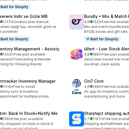
Built for Shopify
keneni İndir ve Gizle MB
Bundly • Mix & Match
5 yıldız üzerinden
5 yıldız üzerinden
(137)
•
Ücretsiz plan mevcut
4,9
(52)
•
Free trial availab
lam 137 değerlendirme
toplam 52 değerlendirme
eneni aşağı taşı, otomatik gizle ve
Mix and match bundle build
 yönlendir
BYOB, boxes and gift sets
Built for Shopify
Built for Shopify
ventory Management ‑ Assisty
iAlert ‑ Low Stock Aler
5 yıldız üzerinden
5 yıldız üzerinden
(342)
•
Free plan available
4,8
(86)
•
Free plan availa
lam 342 değerlendirme
toplam 86 değerlendirme
Demand Forecasting & Reorder
Send rules based low inven
nning for Growing Brands
via email, slack easily
mtracker Inventory Manager
Cin7 Core
5 yıldız üzerinden
5 yıldız üzerinden
(114)
•
Free to install
4,6
(48)
•
Free trial availab
lam 114 değerlendirme
toplam 48 değerlendirme
entory sync & Inventory
An app for inventory control,
lenishment for multiple stores
manufacturing and more
tim: Back In Stock+Notify Me
Starshipit shipping a
5 yıldız üzerinden
5 yıldız üzerinden
(56)
•
Free plan available
3,7
(197)
•
Free trial availa
lam 56 değerlendirme
toplam 197 değerlendirme
ify shoppers on back in stock &
Shipping and fulfilment au
chants on out of stock
save time & reduce costs