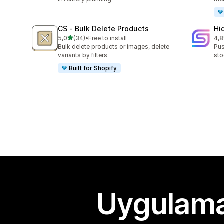
CS ‑ Bulk Delete Products
Hi
5 yıldız üzerinden
5,0
(34)
•
Free to install
4,8
toplam 34 değerlendirme
top
Bulk delete products or images, delete
Pus
variants by filters
sto
Built for Shopify
Uygulama