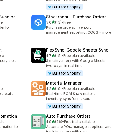
Built for Shopify
 Bundles
Stockroom ‑ Purchase Orders
5 yıldız üzerinden
le
5,0
(13)
•
Free
toplam 13 değerlendirme
er for
Purchase orders, inventory
management, reporting, COGS + more
t
FlexSync: Google Sheets Sync
5 yıldız üzerinden
ble
4,7
(15)
•
Free plan available
toplam 15 değerlendirme
tory alert
Sync inventory with Google Sheets,
two ways, in real time
Built for Shopify
Material Manager
5 yıldız üzerinden
le
4,2
(19)
•
Free plan available
toplam 19 değerlendirme
 retail,
Real-time BOM & raw material
inventory sync for makers
Built for Shopify
utomation
Auto Purchase Orders
5 yıldız üzerinden
ble
4,9
(46)
•
Free trial available
toplam 46 değerlendirme
tomation to
Automate POs, manage suppliers, and
track inventory with ease