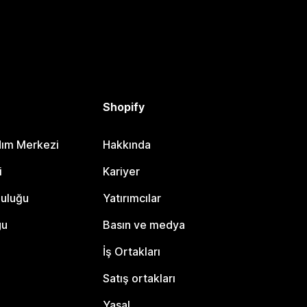
Shopify
dım Merkezi
Hakkında
i
Kariyer
luluğu
Yatırımcılar
gu
Basın ve medya
İş Ortakları
Satış ortakları
Yasal