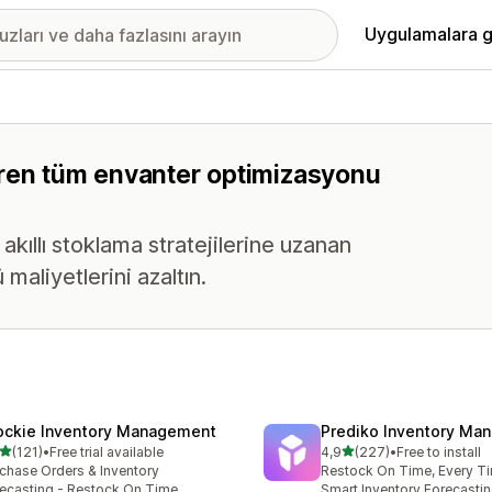
Uygulamalara g
içeren tüm envanter optimizasyonu
kıllı stoklama stratejilerine uzanan
 maliyetlerini azaltın.
ockie Inventory Management
Prediko Inventory Ma
5 yıldız üzerinden
5 yıldız üzerinden
(121)
•
Free trial available
4,9
(227)
•
Free to install
lam 121 değerlendirme
toplam 227 değerlendirme
chase Orders & Inventory
Restock On Time, Every T
ecasting - Restock On Time
Smart Inventory Forecastin