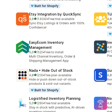
Built for Shopify
Etsy Integration by QuickSync
Tü
5 yıldız üzerinden
4,9
(1.934)
•
Free trial available
4,8
toplam 1934 değerlendirme
top
Sync Etsy Listings & Orders with 100%
Tük
Confidence!
404
EasyEcom Inventory
In
Management
4,8
top
AI 
5 yıldız üzerinden
5,0
(52)
•
Free to install
toplam 52 değerlendirme
Pla
Multi Channel Inventory, Order &
Shipping Management App
Nada • Hide Out of Stock
Su
5 yıldız üzerinden
4,8
(23)
•
Free plan available
4,8
toplam 23 değerlendirme
top
Hide or push down out-of-stock
Inv
products & sold-out variants.
rep
Built for Shopify
Logistified Inventory Planning
No
5 yıldız üzerinden
5,0
(29)
•
Free trial available
4,8
toplam 29 değerlendirme
top
Stay in stock with predictive, AI-driven
Not
inventory planning
mer