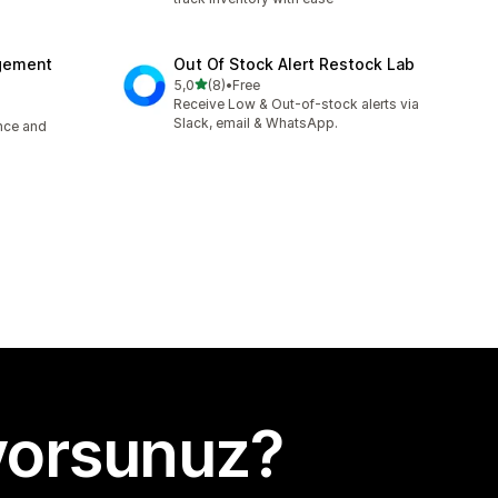
agement
Out Of Stock Alert Restock Lab
5 yıldız üzerinden
5,0
(8)
•
Free
toplam 8 değerlendirme
Receive Low & Out-of-stock alerts via
Slack, email & WhatsApp.
ence and
yorsunuz?