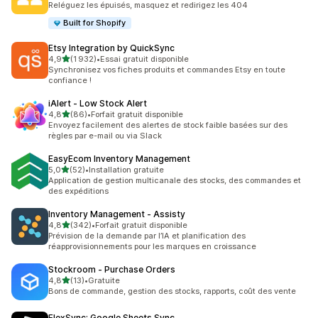
Reléguez les épuisés, masquez et redirigez les 404
Built for Shopify
Etsy Integration by QuickSync
étoile(s) sur 5
4,9
(1 932)
•
Essai gratuit disponible
1932 avis au total
Synchronisez vos fiches produits et commandes Etsy en toute
confiance !
iAlert ‑ Low Stock Alert
étoile(s) sur 5
4,8
(86)
•
Forfait gratuit disponible
86 avis au total
Envoyez facilement des alertes de stock faible basées sur des
règles par e-mail ou via Slack
EasyEcom Inventory Management
étoile(s) sur 5
5,0
(52)
•
Installation gratuite
52 avis au total
Application de gestion multicanale des stocks, des commandes et
des expéditions
Inventory Management ‑ Assisty
étoile(s) sur 5
4,8
(342)
•
Forfait gratuit disponible
342 avis au total
Prévision de la demande par l’IA et planification des
réapprovisionnements pour les marques en croissance
Stockroom ‑ Purchase Orders
étoile(s) sur 5
4,8
(13)
•
Gratuite
13 avis au total
Bons de commande, gestion des stocks, rapports, coût des vente
FlexSync: Google Sheets Sync