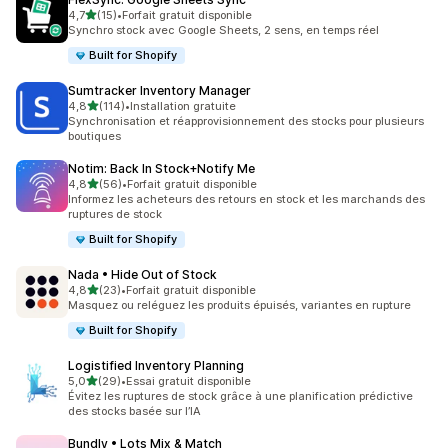
étoile(s) sur 5
4,7
(15)
•
Forfait gratuit disponible
15 avis au total
Synchro stock avec Google Sheets, 2 sens, en temps réel
Built for Shopify
Sumtracker Inventory Manager
étoile(s) sur 5
4,8
(114)
•
Installation gratuite
114 avis au total
Synchronisation et réapprovisionnement des stocks pour plusieurs
boutiques
Notim: Back In Stock+Notify Me
étoile(s) sur 5
4,8
(56)
•
Forfait gratuit disponible
56 avis au total
Informez les acheteurs des retours en stock et les marchands des
ruptures de stock
Built for Shopify
Nada • Hide Out of Stock
étoile(s) sur 5
4,8
(23)
•
Forfait gratuit disponible
23 avis au total
Masquez ou reléguez les produits épuisés, variantes en rupture
Built for Shopify
Logistified Inventory Planning
étoile(s) sur 5
5,0
(29)
•
Essai gratuit disponible
29 avis au total
Évitez les ruptures de stock grâce à une planification prédictive
des stocks basée sur l’IA
Bundly • Lots Mix & Match