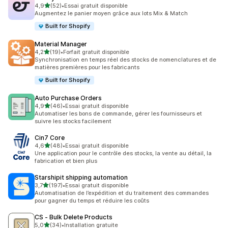
étoile(s) sur 5
4,9
(52)
•
Essai gratuit disponible
52 avis au total
Augmentez le panier moyen grâce aux lots Mix & Match
Built for Shopify
Material Manager
étoile(s) sur 5
4,2
(19)
•
Forfait gratuit disponible
19 avis au total
Synchronisation en temps réel des stocks de nomenclatures et de
matières premières pour les fabricants
Built for Shopify
Auto Purchase Orders
étoile(s) sur 5
4,9
(46)
•
Essai gratuit disponible
46 avis au total
Automatiser les bons de commande, gérer les fournisseurs et
suivre les stocks facilement
Cin7 Core
étoile(s) sur 5
4,6
(48)
•
Essai gratuit disponible
48 avis au total
Une application pour le contrôle des stocks, la vente au détail, la
fabrication et bien plus
Starshipit shipping automation
étoile(s) sur 5
3,7
(197)
•
Essai gratuit disponible
197 avis au total
Automatisation de l’expédition et du traitement des commandes
pour gagner du temps et réduire les coûts
CS ‑ Bulk Delete Products
étoile(s) sur 5
5,0
(34)
•
Installation gratuite