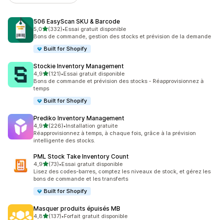
506 EasyScan SKU & Barcode
étoile(s) sur 5
5,0
(332)
•
Essai gratuit disponible
332 avis au total
Bons de commande, gestion des stocks et prévision de la demande
Built for Shopify
Stockie Inventory Management
étoile(s) sur 5
4,9
(121)
•
Essai gratuit disponible
121 avis au total
Bons de commande et prévision des stocks - Réapprovisionnez à
temps
Built for Shopify
Prediko Inventory Management
étoile(s) sur 5
4,9
(226)
•
Installation gratuite
226 avis au total
Réapprovisionnez à temps, à chaque fois, grâce à la prévision
intelligente des stocks.
PML Stock Take Inventory Count
étoile(s) sur 5
4,9
(73)
•
Essai gratuit disponible
73 avis au total
Lisez des codes-barres, comptez les niveaux de stock, et gérez les
bons de commande et les transferts
Built for Shopify
Masquer produits épuisés MB
étoile(s) sur 5
4,8
(137)
•
Forfait gratuit disponible
137 avis au total