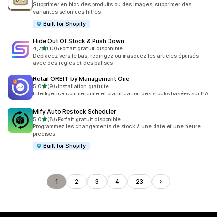
34 avis au total
Supprimer en bloc des produits ou des images, supprimer des
variantes selon des filtres
Built for Shopify
Hide Out Of Stock & Push Down
étoile(s) sur 5
4,7
(10)
•
Forfait gratuit disponible
10 avis au total
Déplacez vers le bas, redirigez ou masquez les articles épuisés
avec des règles et des balises
Retail ORBIT by Management One
étoile(s) sur 5
5,0
(9)
•
Installation gratuite
9 avis au total
Intelligence commerciale et planification des stocks basées sur l’IA
Mify Auto Restock Scheduler
étoile(s) sur 5
5,0
(8)
•
Forfait gratuit disponible
8 avis au total
Programmez les changements de stock à une date et une heure
précises
Built for Shopify
1
2
3
4
23