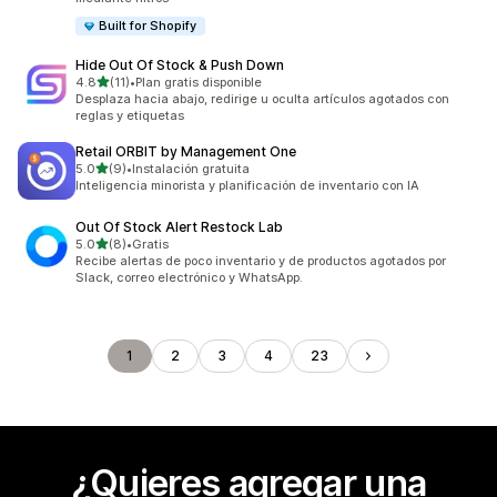
Built for Shopify
Hide Out Of Stock & Push Down
de 5 estrellas
4.8
(11)
•
Plan gratis disponible
11 reseñas en total
Desplaza hacia abajo, redirige u oculta artículos agotados con
reglas y etiquetas
Retail ORBIT by Management One
de 5 estrellas
5.0
(9)
•
Instalación gratuita
9 reseñas en total
Inteligencia minorista y planificación de inventario con IA
Out Of Stock Alert Restock Lab
de 5 estrellas
5.0
(8)
•
Gratis
8 reseñas en total
Recibe alertas de poco inventario y de productos agotados por
Slack, correo electrónico y WhatsApp.
1
2
3
4
23
¿Quieres agregar una