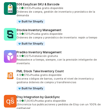
506 EasyScan SKU & Barcode
de 5 estrellas
5.0
(333)
•
Prueba gratis disponible
333 reseñas en total
Órdenes de compra, gestión de inventario y pronóstico de la
demanda
Built for Shopify
Stockie Inventory Management
de 5 estrellas
4.9
(121)
•
Prueba gratis disponible
121 reseñas en total
Órdenes de compra y pronóstico de inventario: repón a tiempo
Built for Shopify
Prediko Inventory Management
de 5 estrellas
4.9
(227)
•
Instalación gratuita
227 reseñas en total
Reabastece a tiempo, siempre, con la previsión inteligente de
inventario.
PML Stock Take Inventory Count
de 5 estrellas
4.9
(73)
•
Prueba gratis disponible
73 reseñas en total
Escanea códigos de barras, cuenta el nivel de inventario y
gestiona órdenes de compra y transferencias
Built for Shopify
Etsy Integration by QuickSync
de 5 estrellas
4.9
(1,934)
•
Prueba gratis disponible
1934 reseñas en total
¡Sincroniza tus publicaciones y pedidos de Etsy con un 100% de
confianza!