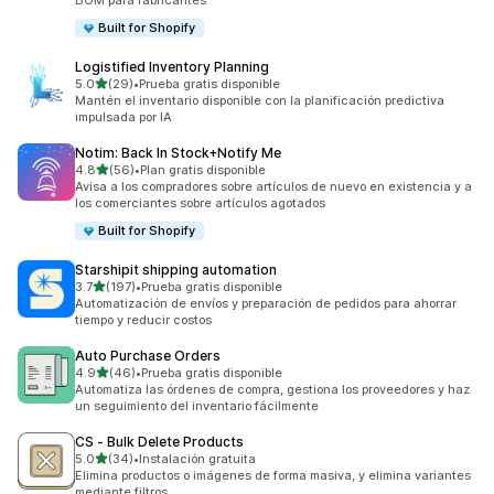
BOM para fabricantes
Built for Shopify
Logistified Inventory Planning
de 5 estrellas
5.0
(29)
•
Prueba gratis disponible
29 reseñas en total
Mantén el inventario disponible con la planificación predictiva
impulsada por IA
Notim: Back In Stock+Notify Me
de 5 estrellas
4.8
(56)
•
Plan gratis disponible
56 reseñas en total
Avisa a los compradores sobre artículos de nuevo en existencia y a
los comerciantes sobre artículos agotados
Built for Shopify
Starshipit shipping automation
de 5 estrellas
3.7
(197)
•
Prueba gratis disponible
197 reseñas en total
Automatización de envíos y preparación de pedidos para ahorrar
tiempo y reducir costos
Auto Purchase Orders
de 5 estrellas
4.9
(46)
•
Prueba gratis disponible
46 reseñas en total
Automatiza las órdenes de compra, gestiona los proveedores y haz
un seguimiento del inventario fácilmente
CS ‑ Bulk Delete Products
de 5 estrellas
5.0
(34)
•
Instalación gratuita
34 reseñas en total
Elimina productos o imágenes de forma masiva, y elimina variantes
mediante filtros