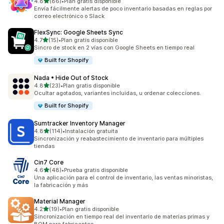
de 5 estrellas
4.8
(86)
•
Plan gratis disponible
86 reseñas en total
Envía fácilmente alertas de poco inventario basadas en reglas por
correo electrónico o Slack
FlexSync: Google Sheets Sync
de 5 estrellas
4.7
(15)
•
Plan gratis disponible
15 reseñas en total
Sincro de stock en 2 vías con Google Sheets en tiempo real
Built for Shopify
Nada • Hide Out of Stock
de 5 estrellas
4.8
(23)
•
Plan gratis disponible
23 reseñas en total
Ocultar agotados, variantes incluidas, u ordenar colecciones.
Built for Shopify
Sumtracker Inventory Manager
de 5 estrellas
4.8
(114)
•
Instalación gratuita
114 reseñas en total
Sincronización y reabastecimiento de inventario para múltiples
tiendas
Cin7 Core
de 5 estrellas
4.6
(48)
•
Prueba gratis disponible
48 reseñas en total
Una aplicación para el control de inventario, las ventas minoristas,
la fabricación y más
Material Manager
de 5 estrellas
4.2
(19)
•
Plan gratis disponible
19 reseñas en total
Sincronización en tiempo real del inventario de materias primas y