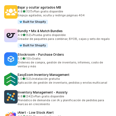
Bajar y ocultar agotados MB
de 5 estrellas
4.8
(137)
•
Plan gratis disponible
137 reseñas en total
Empuja agotados, oculta y redirige páginas 404
Built for Shopify
Bundly • Mix & Match Bundles
de 5 estrellas
4.9
(52)
•
Prueba gratis disponible
52 reseñas en total
Creador de paquetes para combinar, BYOB, cajas y sets de regalo
Built for Shopify
Stockroom ‑ Purchase Orders
de 5 estrellas
5.0
(13)
•
Gratis
13 reseñas en total
Órdenes de compra, gestión de inventario, informes, costo de
ventas y más
EasyEcom Inventory Management
de 5 estrellas
5.0
(52)
•
Instalación gratuita
52 reseñas en total
Aplicación de gestión de inventario, pedidos y envíos multicanal
Inventory Management ‑ Assisty
de 5 estrellas
4.8
(342)
•
Plan gratis disponible
342 reseñas en total
Pronóstico de demanda con IA y planificación de pedidos para
marcas en crecimiento
iAlert ‑ Low Stock Alert