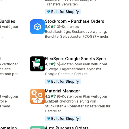
Transfers verwalten
Built for Shopify
 Bundles
Stockroom ‑ Purchase Orders
von 5 Sternen
t verfügbar
5,0
(13)
•
Kostenlos
t
13 Rezensionen insgesamt
Bestellaufträge, Bestandsverwaltung,
it
Berichte, Selbstkosten (COGS) + mehr
t
FlexSync: Google Sheets Sync
von 5 Sternen
n verfügbar
4,7
(15)
•
Kostenloser Plan verfügbar
t
15 Rezensionen insgesamt
asierte
2-Wege-Lagerbestands-Sync mit
estand per
Google Sheets in Echtzeit
Built for Shopify
Material Manager
von 5 Sternen
t verfügbar
4,2
(19)
•
Kostenloser Plan verfügbar
t
19 Rezensionen insgesamt
olle,
Echtzeit-Synchronisierung von
d mehr
Stücklisten & Rohmaterialbeständen für
Hersteller
Built for Shopify
utomation
Auto Purchase Orders