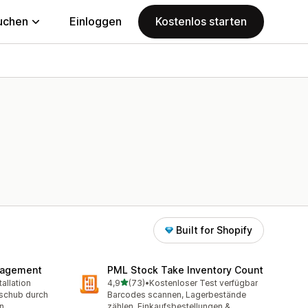
uchen
Einloggen
Kostenlos starten
Built for Shopify
nagement
PML Stock Take Inventory Count
von 5 Sternen
allation
4,9
(73)
•
Kostenloser Test verfügbar
mt
73 Rezensionen insgesamt
hschub durch
Barcodes scannen, Lagerbestände
n.
zählen, Einkaufsbestellungen &