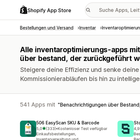
Shopify App Store
Bestellungen und Versand
Inventar
Inventaroptimieru
Alle inventaroptimierungs-apps mi
über bestand, der zurückgeführt 
Steigere deine Effizienz und senke deine
Kommissionierabläufen bis hin zu intellig
541 Apps mit
Benachrichtigungen über Bestand
506 EasyScan SKU & Barcode
St
von 5 Sternen
5,0
(333)
•
Kostenloser Test verfügbar
4,9
333 Rezensionen insgesamt
121
Einkaufsbestellungen,
Bes
Inventarverwaltung und
Rec