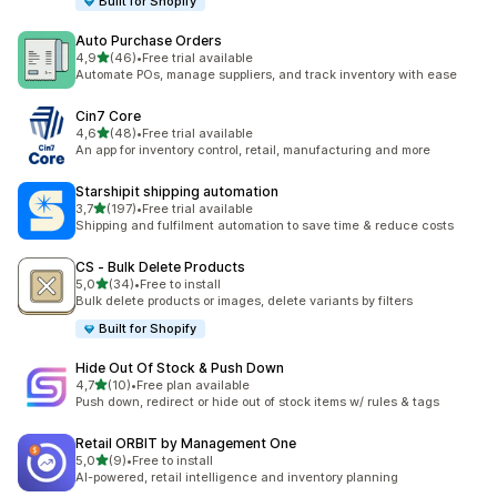
Built for Shopify
Auto Purchase Orders
na 5 gwiazdek
4,9
(46)
•
Free trial available
Łączna liczba recenzji: 46
Automate POs, manage suppliers, and track inventory with ease
Cin7 Core
na 5 gwiazdek
4,6
(48)
•
Free trial available
Łączna liczba recenzji: 48
An app for inventory control, retail, manufacturing and more
Starshipit shipping automation
na 5 gwiazdek
3,7
(197)
•
Free trial available
Łączna liczba recenzji: 197
Shipping and fulfilment automation to save time & reduce costs
CS ‑ Bulk Delete Products
na 5 gwiazdek
5,0
(34)
•
Free to install
Łączna liczba recenzji: 34
Bulk delete products or images, delete variants by filters
Built for Shopify
Hide Out Of Stock & Push Down
na 5 gwiazdek
4,7
(10)
•
Free plan available
Łączna liczba recenzji: 10
Push down, redirect or hide out of stock items w/ rules & tags
Retail ORBIT by Management One
na 5 gwiazdek
5,0
(9)
•
Free to install
Łączna liczba recenzji: 9
AI-powered, retail intelligence and inventory planning