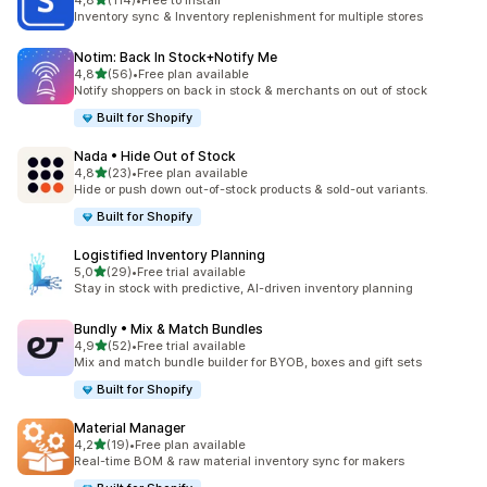
4,8
(114)
•
Free to install
Łączna liczba recenzji: 114
Inventory sync & Inventory replenishment for multiple stores
Notim: Back In Stock+Notify Me
na 5 gwiazdek
4,8
(56)
•
Free plan available
Łączna liczba recenzji: 56
Notify shoppers on back in stock & merchants on out of stock
Built for Shopify
Nada • Hide Out of Stock
na 5 gwiazdek
4,8
(23)
•
Free plan available
Łączna liczba recenzji: 23
Hide or push down out-of-stock products & sold-out variants.
Built for Shopify
Logistified Inventory Planning
na 5 gwiazdek
5,0
(29)
•
Free trial available
Łączna liczba recenzji: 29
Stay in stock with predictive, AI-driven inventory planning
Bundly • Mix & Match Bundles
na 5 gwiazdek
4,9
(52)
•
Free trial available
Łączna liczba recenzji: 52
Mix and match bundle builder for BYOB, boxes and gift sets
Built for Shopify
Material Manager
na 5 gwiazdek
4,2
(19)
•
Free plan available
Łączna liczba recenzji: 19
Real-time BOM & raw material inventory sync for makers