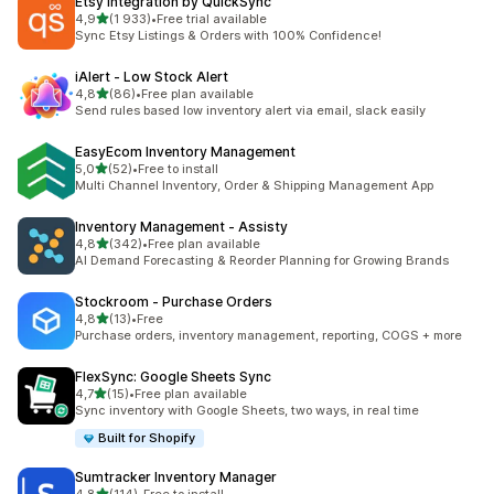
Etsy Integration by QuickSync
na 5 gwiazdek
4,9
(1 933)
•
Free trial available
Łączna liczba recenzji: 1933
Sync Etsy Listings & Orders with 100% Confidence!
iAlert ‑ Low Stock Alert
na 5 gwiazdek
4,8
(86)
•
Free plan available
Łączna liczba recenzji: 86
Send rules based low inventory alert via email, slack easily
EasyEcom Inventory Management
na 5 gwiazdek
5,0
(52)
•
Free to install
Łączna liczba recenzji: 52
Multi Channel Inventory, Order & Shipping Management App
Inventory Management ‑ Assisty
na 5 gwiazdek
4,8
(342)
•
Free plan available
Łączna liczba recenzji: 342
AI Demand Forecasting & Reorder Planning for Growing Brands
Stockroom ‑ Purchase Orders
na 5 gwiazdek
4,8
(13)
•
Free
Łączna liczba recenzji: 13
Purchase orders, inventory management, reporting, COGS + more
FlexSync: Google Sheets Sync
na 5 gwiazdek
4,7
(15)
•
Free plan available
Łączna liczba recenzji: 15
Sync inventory with Google Sheets, two ways, in real time
Built for Shopify
Sumtracker Inventory Manager
na 5 gwiazdek