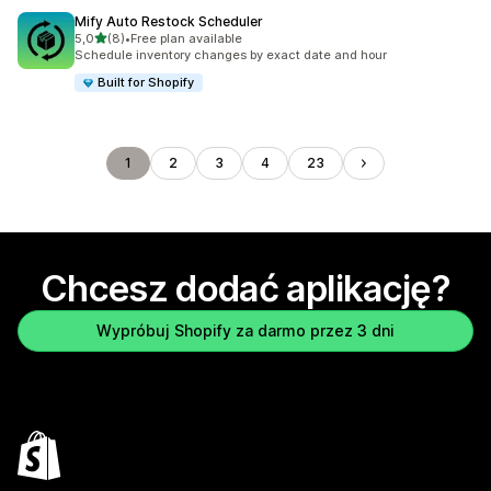
Mify Auto Restock Scheduler
na 5 gwiazdek
5,0
(8)
•
Free plan available
Łączna liczba recenzji: 8
Schedule inventory changes by exact date and hour
Built for Shopify
1
2
3
4
23
Chcesz dodać aplikację?
Wypróbuj Shopify za darmo przez 3 dni