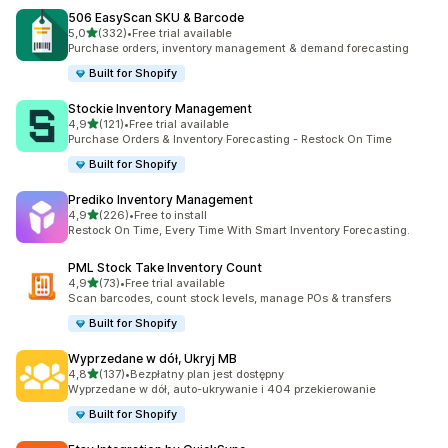
506 EasyScan SKU & Barcode
na 5 gwiazdek
5,0
(332)
•
Free trial available
Łączna liczba recenzji: 332
Purchase orders, inventory management & demand forecasting
Built for Shopify
Stockie Inventory Management
na 5 gwiazdek
4,9
(121)
•
Free trial available
Łączna liczba recenzji: 121
Purchase Orders & Inventory Forecasting - Restock On Time
Built for Shopify
Prediko Inventory Management
na 5 gwiazdek
4,9
(226)
•
Free to install
Łączna liczba recenzji: 226
Restock On Time, Every Time With Smart Inventory Forecasting.
PML Stock Take Inventory Count
na 5 gwiazdek
4,9
(73)
•
Free trial available
Łączna liczba recenzji: 73
Scan barcodes, count stock levels, manage POs & transfers
Built for Shopify
Wyprzedane w dół, Ukryj MB
na 5 gwiazdek
4,8
(137)
•
Bezpłatny plan jest dostępny
Łączna liczba recenzji: 137
Wyprzedane w dół, auto-ukrywanie i 404 przekierowanie
Built for Shopify