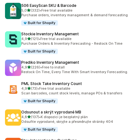
506 EasyScan SKU & Barcode
z 5 hvězd
5,0
(332)
•
Free trial available
Celkový počet recenzí: 332
Purchase orders, inventory management & demand forecasting
Built for Shopify
Stockie Inventory Management
z 5 hvězd
4,9
(121)
•
Free trial available
Celkový počet recenzí: 121
Purchase Orders & Inventory Forecasting - Restock On Time
Built for Shopify
Prediko Inventory Management
z 5 hvězd
4,9
(226)
•
Free to install
Celkový počet recenzí: 226
Restock On Time, Every Time With Smart Inventory Forecasting.
PML Stock Take Inventory Count
z 5 hvězd
4,9
(73)
•
Free trial available
Celkový počet recenzí: 73
Scan barcodes, count stock levels, manage POs & transfers
Built for Shopify
Odsunout a skrýt vyprodané MB
z 5 hvězd
4,8
(137)
•
K dispozici je bezplatný plán
Celkový počet recenzí: 137
Odsuňte vyprodané, skryjte a přesměrujte stránky 404
Built for Shopify