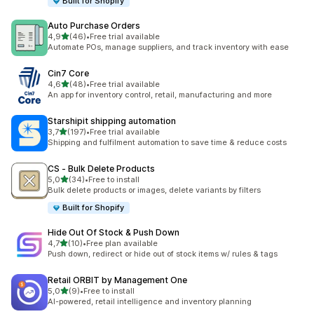
Built for Shopify
Auto Purchase Orders
z 5 hvězd
4,9
(46)
•
Free trial available
Celkový počet recenzí: 46
Automate POs, manage suppliers, and track inventory with ease
Cin7 Core
z 5 hvězd
4,6
(48)
•
Free trial available
Celkový počet recenzí: 48
An app for inventory control, retail, manufacturing and more
Starshipit shipping automation
z 5 hvězd
3,7
(197)
•
Free trial available
Celkový počet recenzí: 197
Shipping and fulfilment automation to save time & reduce costs
CS ‑ Bulk Delete Products
z 5 hvězd
5,0
(34)
•
Free to install
Celkový počet recenzí: 34
Bulk delete products or images, delete variants by filters
Built for Shopify
Hide Out Of Stock & Push Down
z 5 hvězd
4,7
(10)
•
Free plan available
Celkový počet recenzí: 10
Push down, redirect or hide out of stock items w/ rules & tags
Retail ORBIT by Management One
z 5 hvězd
5,0
(9)
•
Free to install
Celkový počet recenzí: 9
AI-powered, retail intelligence and inventory planning