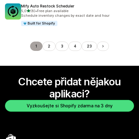
Mify Auto Restock Scheduler
z 5 hvězd
5,0
(8)
•
Free plan available
Celkový počet recenzí: 8
Schedule inventory changes by exact date and hour
Built for Shopify
1
2
3
4
23
Chcete přidat nějakou
aplikaci?
Vyzkoušejte si Shopify zdarma na 3 dny