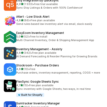
Etsy Integration by QuickSync
z 5 hvězd
4,9
(1 933)
•
Free trial available
Celkový počet recenzí: 1933
Sync Etsy Listings & Orders with 100% Confidence!
iAlert ‑ Low Stock Alert
z 5 hvězd
4,8
(86)
•
Free plan available
Celkový počet recenzí: 86
Send rules based low inventory alert via email, slack easily
EasyEcom Inventory Management
z 5 hvězd
5,0
(52)
•
Free to install
Celkový počet recenzí: 52
Multi Channel Inventory, Order & Shipping Management App
Inventory Management ‑ Assisty
z 5 hvězd
4,8
(342)
•
Free plan available
Celkový počet recenzí: 342
AI Demand Forecasting & Reorder Planning for Growing Brands
Stockroom ‑ Purchase Orders
z 5 hvězd
4,8
(13)
•
Free
Celkový počet recenzí: 13
Purchase orders, inventory management, reporting, COGS + more
FlexSync: Google Sheets Sync
z 5 hvězd
4,7
(15)
•
Free plan available
Celkový počet recenzí: 15
Sync inventory with Google Sheets, two ways, in real time
Built for Shopify
Sumtracker Inventory Manager
z 5 hvězd