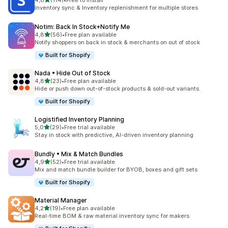
4,8
(114)
•
Free to install
Celkový počet recenzí: 114
Inventory sync & Inventory replenishment for multiple stores
Notim: Back In Stock+Notify Me
z 5 hvězd
4,8
(56)
•
Free plan available
Celkový počet recenzí: 56
Notify shoppers on back in stock & merchants on out of stock
Built for Shopify
Nada • Hide Out of Stock
z 5 hvězd
4,8
(23)
•
Free plan available
Celkový počet recenzí: 23
Hide or push down out-of-stock products & sold-out variants.
Built for Shopify
Logistified Inventory Planning
z 5 hvězd
5,0
(29)
•
Free trial available
Celkový počet recenzí: 29
Stay in stock with predictive, AI-driven inventory planning
Bundly • Mix & Match Bundles
z 5 hvězd
4,9
(52)
•
Free trial available
Celkový počet recenzí: 52
Mix and match bundle builder for BYOB, boxes and gift sets
Built for Shopify
Material Manager
z 5 hvězd
4,2
(19)
•
Free plan available
Celkový počet recenzí: 19
Real-time BOM & raw material inventory sync for makers