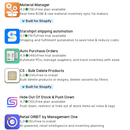
Material Manager
stelle su 5
4,2
(19)
•
Free plan available
19 recensioni totali
Real-time BOM & raw material inventory sync for makers
Built for Shopify
Starshipit shipping automation
stelle su 5
3,7
(197)
•
Free trial available
197 recensioni totali
Shipping and fulfilment automation to save time & reduce costs
Auto Purchase Orders
stelle su 5
4,9
(46)
•
Free trial available
46 recensioni totali
Automate POs, manage suppliers, and track inventory with ease
CS ‑ Bulk Delete Products
stelle su 5
5,0
(34)
•
Free to install
34 recensioni totali
Bulk delete products or images, delete variants by filters
Built for Shopify
Hide Out Of Stock & Push Down
stelle su 5
4,7
(10)
•
Free plan available
10 recensioni totali
Push down, redirect or hide out of stock items w/ rules & tags
Retail ORBIT by Management One
stelle su 5
5,0
(9)
•
Free to install
9 recensioni totali
AI-powered, retail intelligence and inventory planning