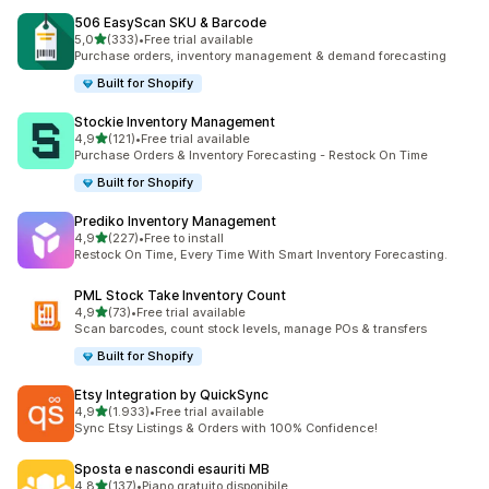
506 EasyScan SKU & Barcode
stelle su 5
5,0
(333)
•
Free trial available
333 recensioni totali
Purchase orders, inventory management & demand forecasting
Built for Shopify
Stockie Inventory Management
stelle su 5
4,9
(121)
•
Free trial available
121 recensioni totali
Purchase Orders & Inventory Forecasting - Restock On Time
Built for Shopify
Prediko Inventory Management
stelle su 5
4,9
(227)
•
Free to install
227 recensioni totali
Restock On Time, Every Time With Smart Inventory Forecasting.
PML Stock Take Inventory Count
stelle su 5
4,9
(73)
•
Free trial available
73 recensioni totali
Scan barcodes, count stock levels, manage POs & transfers
Built for Shopify
Etsy Integration by QuickSync
stelle su 5
4,9
(1.933)
•
Free trial available
1933 recensioni totali
Sync Etsy Listings & Orders with 100% Confidence!
Sposta e nascondi esauriti MB
stelle su 5
4,8
(137)
•
Piano gratuito disponibile