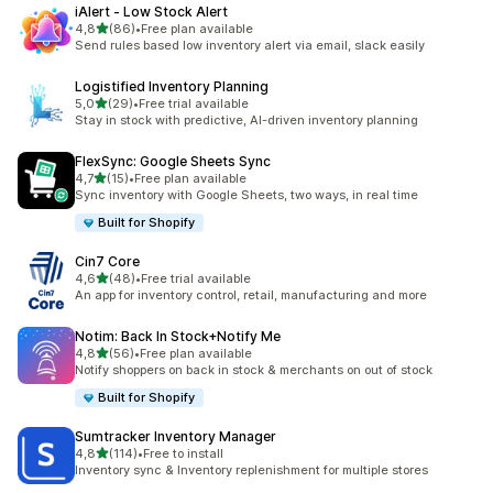
iAlert ‑ Low Stock Alert
stelle su 5
4,8
(86)
•
Free plan available
86 recensioni totali
Send rules based low inventory alert via email, slack easily
Logistified Inventory Planning
stelle su 5
5,0
(29)
•
Free trial available
29 recensioni totali
Stay in stock with predictive, AI-driven inventory planning
FlexSync: Google Sheets Sync
stelle su 5
4,7
(15)
•
Free plan available
15 recensioni totali
Sync inventory with Google Sheets, two ways, in real time
Built for Shopify
Cin7 Core
stelle su 5
4,6
(48)
•
Free trial available
48 recensioni totali
An app for inventory control, retail, manufacturing and more
Notim: Back In Stock+Notify Me
stelle su 5
4,8
(56)
•
Free plan available
56 recensioni totali
Notify shoppers on back in stock & merchants on out of stock
Built for Shopify
Sumtracker Inventory Manager
stelle su 5
4,8
(114)
•
Free to install
114 recensioni totali
Inventory sync & Inventory replenishment for multiple stores