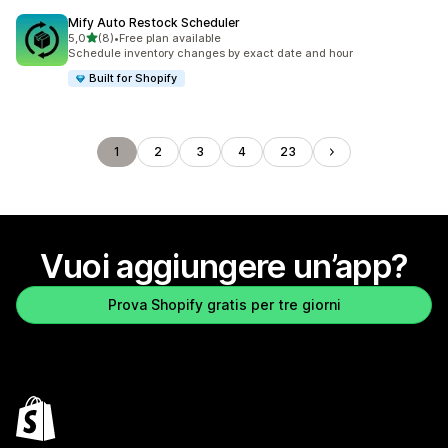
Mify Auto Restock Scheduler
stelle su 5
5,0
(8)
•
Free plan available
8 recensioni totali
Schedule inventory changes by exact date and hour
Built for Shopify
1
2
3
4
23
Vuoi aggiungere un’app?
Prova Shopify gratis per tre giorni