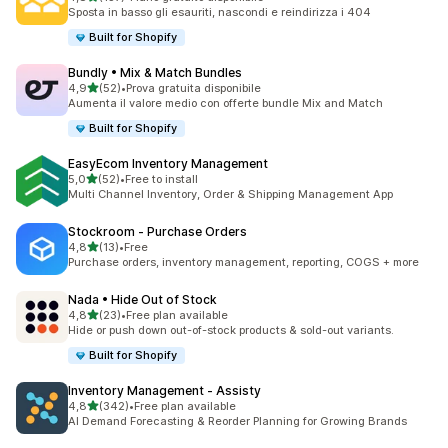
137 recensioni totali
Sposta in basso gli esauriti, nascondi e reindirizza i 404
Built for Shopify
Bundly • Mix & Match Bundles
stelle su 5
4,9
(52)
•
Prova gratuita disponibile
52 recensioni totali
Aumenta il valore medio con offerte bundle Mix and Match
Built for Shopify
EasyEcom Inventory Management
stelle su 5
5,0
(52)
•
Free to install
52 recensioni totali
Multi Channel Inventory, Order & Shipping Management App
Stockroom ‑ Purchase Orders
stelle su 5
4,8
(13)
•
Free
13 recensioni totali
Purchase orders, inventory management, reporting, COGS + more
Nada • Hide Out of Stock
stelle su 5
4,8
(23)
•
Free plan available
23 recensioni totali
Hide or push down out-of-stock products & sold-out variants.
Built for Shopify
Inventory Management ‑ Assisty
stelle su 5
4,8
(342)
•
Free plan available
342 recensioni totali
AI Demand Forecasting & Reorder Planning for Growing Brands