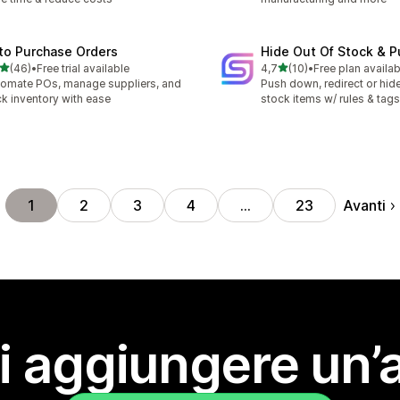
to Purchase Orders
Hide Out Of Stock & 
stelle su 5
stelle su 5
(46)
•
Free trial available
4,7
(10)
•
Free plan availab
recensioni totali
10 recensioni totali
omate POs, manage suppliers, and
Push down, redirect or hide
ck inventory with ease
stock items w/ rules & tags
Avanti
1
2
3
4
…
23
i aggiungere un’