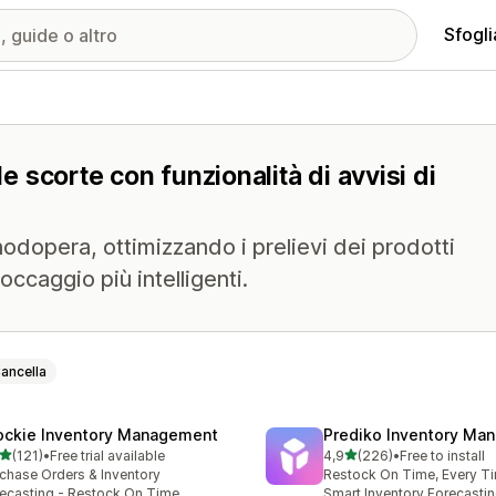
Sfogli
le scorte con funzionalità di avvisi di
anodopera, ottimizzando i prelievi dei prodotti
ccaggio più intelligenti.
ancella
ockie Inventory Management
Prediko Inventory Ma
stelle su 5
stelle su 5
(121)
•
Free trial available
4,9
(226)
•
Free to install
 recensioni totali
226 recensioni totali
chase Orders & Inventory
Restock On Time, Every T
ecasting - Restock On Time
Smart Inventory Forecastin