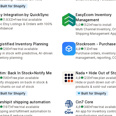
Built for Shopify
sy Integration by QuickSync
EasyEcom Inventory
stelle su 5
(1.932)
•
Free trial available
Management
2 recensioni totali
c Etsy Listings & Orders with 100%
stelle su 5
5,0
(52)
•
Free to install
52 recensioni totali
fidence!
Multi Channel Inventory, O
Shipping Management Ap
gistified Inventory Planning
Stockroom ‑ Purchase
stelle su 5
stelle su 5
(29)
•
Free trial available
4,8
(13)
•
Free
recensioni totali
13 recensioni totali
y in stock with predictive, AI-driven
Purchase orders, inventory
entory planning
management, reporting, C
tim: Back In Stock+Notify Me
Nada • Hide Out of St
stelle su 5
stelle su 5
(56)
•
Free plan available
4,8
(23)
•
Free plan availa
recensioni totali
23 recensioni totali
ify shoppers on back in stock &
Hide or push down out-of
chants on out of stock
products & sold-out varian
Built for Shopify
Built for Shopify
arshipit shipping automation
Cin7 Core
stelle su 5
stelle su 5
(197)
•
Free trial available
4,6
(48)
•
Free trial availab
 recensioni totali
48 recensioni totali
pping and fulfilment automation to
An app for inventory control,
e time & reduce costs
manufacturing and more