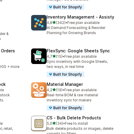
Built for Shopify
Inventory Management ‑ Assisty
stelle su 5
4,8
(342)
•
Free plan available
342 recensioni totali
AI Demand Forecasting & Reorder
Planning for Growing Brands
rder &
p
 Orders
FlexSync: Google Sheets Sync
stelle su 5
4,7
(15)
•
Free plan available
15 recensioni totali
Sync inventory with Google Sheets,
OGS + more
two ways, in real time
Built for Shopify
ock
Material Manager
stelle su 5
ble
4,2
(19)
•
Free plan available
19 recensioni totali
-stock
Real-time BOM & raw material
ts.
inventory sync for makers
Built for Shopify
CS ‑ Bulk Delete Products
stelle su 5
le
5,0
(34)
•
Free to install
34 recensioni totali
 retail,
Bulk delete products or images, delete
variants by filters