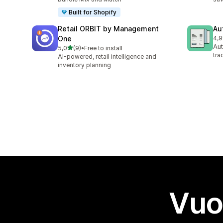
Built for Shopify
Retail ORBIT by Management
Au
One
4,9
46 
Aut
stelle su 5
5,0
(9)
•
Free to install
9 recensioni totali
tra
AI-powered, retail intelligence and
inventory planning
Vuo