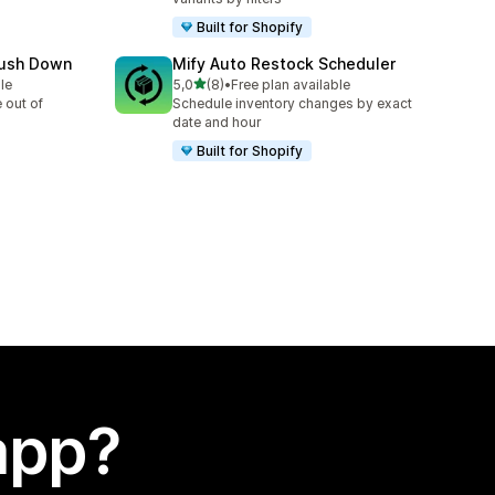
Built for Shopify
Push Down
Mify Auto Restock Scheduler
stelle su 5
le
5,0
(8)
•
Free plan available
8 recensioni totali
 out of
Schedule inventory changes by exact
date and hour
Built for Shopify
app?