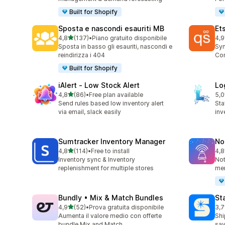
Built for Shopify
Sposta e nascondi esauriti MB
Et
stelle su 5
4,8
(137)
•
Piano gratuito disponibile
4,9
137 recensioni totali
193
Sposta in basso gli esauriti, nascondi e
Syn
reindirizza i 404
Con
Built for Shopify
iAlert ‑ Low Stock Alert
Lo
stelle su 5
4,8
(86)
•
Free plan available
5,0
86 recensioni totali
29 
Send rules based low inventory alert
Sta
via email, slack easily
inv
Sumtracker Inventory Manager
No
stelle su 5
4,8
(114)
•
Free to install
4,8
114 recensioni totali
56 
Inventory sync & Inventory
Not
replenishment for multiple stores
mer
Bundly • Mix & Match Bundles
St
stelle su 5
4,9
(52)
•
Prova gratuita disponibile
3,7
52 recensioni totali
197
Aumenta il valore medio con offerte
Shi
bundle Mix and Match
sav