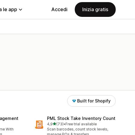
a le app
Accedi
Inizia gratis
Built for Shopify
nagement
PML Stock Take Inventory Count
stelle su 5
4,9
(73)
•
Free trial available
73 recensioni totali
ime With
Scan barcodes, count stock levels,
g.
manage POs & transfers