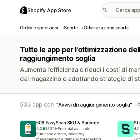
Shopify App Store
Ordini e spedizioni
Scorte
Ottimizzazione scorte
Tutte le app per l’ottimizzazione del
raggiungimento soglia
Aumenta l’efficienza e riduci i costi di m
dal magazzino e adottando strategie di sto
533 app con
Avvisi di raggiungimento soglia
C
506 EasyScan SKU & Barcode
St
stelle su 5
5,0
(332)
•
Free trial available
4,9
332 recensioni totali
121
Purchase orders, inventory
Pur
management & demand forecasting
For