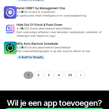
Retail ORBIT by Management One
van 5 sterren
5,0
(9)
•
Gratis te installeren
9 recensies in totaal
AI-gestuurde retail-intelligence en voorraadplanning
Hide Out Of Stock & Push Down
van 5 sterren
4,7
(10)
•
Gratis abonnement beschikbaar
10 recensies in totaal
Niet-voorradige artikelen naar beneden verplaatsen, omleiden of
verbergen met regels en tags
Mify Auto Restock Scheduler
van 5 sterren
5,0
(8)
•
Gratis abonnement beschikbaar
8 recensies in totaal
Plan voorraadwijzigingen in op een exacte datum en tijd
Built for Shopify
1
2
3
4
23
Wil je een app toevoegen?