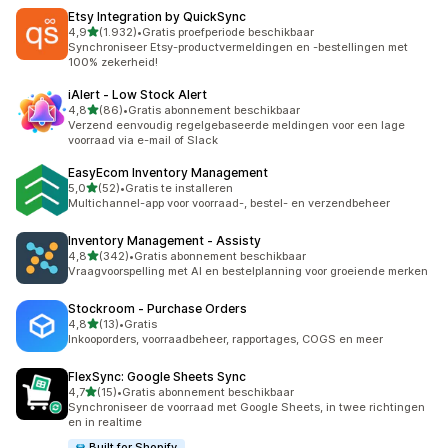
Etsy Integration by QuickSync
van 5 sterren
4,9
(1.932)
•
Gratis proefperiode beschikbaar
1932 recensies in totaal
Synchroniseer Etsy-productvermeldingen en -bestellingen met
100% zekerheid!
iAlert ‑ Low Stock Alert
van 5 sterren
4,8
(86)
•
Gratis abonnement beschikbaar
86 recensies in totaal
Verzend eenvoudig regelgebaseerde meldingen voor een lage
voorraad via e-mail of Slack
EasyEcom Inventory Management
van 5 sterren
5,0
(52)
•
Gratis te installeren
52 recensies in totaal
Multichannel-app voor voorraad-, bestel- en verzendbeheer
Inventory Management ‑ Assisty
van 5 sterren
4,8
(342)
•
Gratis abonnement beschikbaar
342 recensies in totaal
Vraagvoorspelling met AI en bestelplanning voor groeiende merken
Stockroom ‑ Purchase Orders
van 5 sterren
4,8
(13)
•
Gratis
13 recensies in totaal
Inkooporders, voorraadbeheer, rapportages, COGS en meer
FlexSync: Google Sheets Sync
van 5 sterren
4,7
(15)
•
Gratis abonnement beschikbaar
15 recensies in totaal
Synchroniseer de voorraad met Google Sheets, in twee richtingen
en in realtime
Built for Shopify