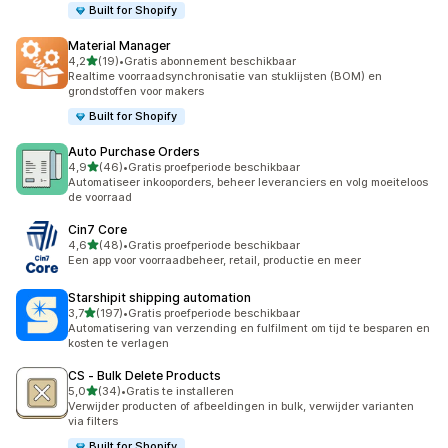
Built for Shopify
Material Manager
van 5 sterren
4,2
(19)
•
Gratis abonnement beschikbaar
19 recensies in totaal
Realtime voorraadsynchronisatie van stuklijsten (BOM) en
grondstoffen voor makers
Built for Shopify
Auto Purchase Orders
van 5 sterren
4,9
(46)
•
Gratis proefperiode beschikbaar
46 recensies in totaal
Automatiseer inkooporders, beheer leveranciers en volg moeiteloos
de voorraad
Cin7 Core
van 5 sterren
4,6
(48)
•
Gratis proefperiode beschikbaar
48 recensies in totaal
Een app voor voorraadbeheer, retail, productie en meer
Starshipit shipping automation
van 5 sterren
3,7
(197)
•
Gratis proefperiode beschikbaar
197 recensies in totaal
Automatisering van verzending en fulfilment om tijd te besparen en
kosten te verlagen
CS ‑ Bulk Delete Products
van 5 sterren
5,0
(34)
•
Gratis te installeren
34 recensies in totaal
Verwijder producten of afbeeldingen in bulk, verwijder varianten
via filters
Built for Shopify