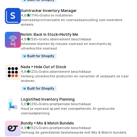
Sumtracker Inventory Manager
van 5 sterren
4,8
(114)
•
Gratis te installeren
114 recensies in totaal
Voorraadsynchronisatie en voorraadaanvulling voor meerdere
winkels
Notim: Back In Stock+Notify Me
van 5 sterren
4,8
(56)
•
Gratis abonnement beschikbaar
56 recensies in totaal
Informeer klanten bij nieuwe voorraad en merchants bij
uitverkochte voorraad
Built for Shopify
Nada • Hide Out of Stock
van 5 sterren
4,8
(23)
•
Gratis abonnement beschikbaar
23 recensies in totaal
Verberg uitverkochte producten en varianten of verplaats ze naar
onderen.
Built for Shopify
Logistified Inventory Planning
van 5 sterren
5,0
(29)
•
Gratis proefperiode beschikbaar
29 recensies in totaal
Houd je voorraad op peil met voorspellende, AI-gestuurde
voorraadplanning
Bundly • Mix & Match Bundels
van 5 sterren
4,9
(52)
•
Gratis proefperiode beschikbaar
52 recensies in totaal
Verhoog de gemiddelde bestelwaarde met Mix & Match bundels