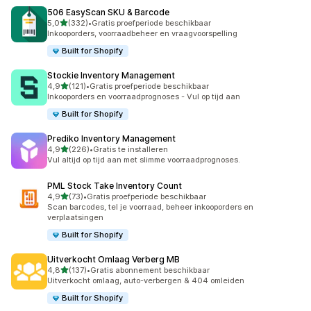
506 EasyScan SKU & Barcode
van 5 sterren
5,0
(332)
•
Gratis proefperiode beschikbaar
332 recensies in totaal
Inkooporders, voorraadbeheer en vraagvoorspelling
Built for Shopify
Stockie Inventory Management
van 5 sterren
4,9
(121)
•
Gratis proefperiode beschikbaar
121 recensies in totaal
Inkooporders en voorraadprognoses - Vul op tijd aan
Built for Shopify
Prediko Inventory Management
van 5 sterren
4,9
(226)
•
Gratis te installeren
226 recensies in totaal
Vul altijd op tijd aan met slimme voorraadprognoses.
PML Stock Take Inventory Count
van 5 sterren
4,9
(73)
•
Gratis proefperiode beschikbaar
73 recensies in totaal
Scan barcodes, tel je voorraad, beheer inkooporders en
verplaatsingen
Built for Shopify
Uitverkocht Omlaag Verberg MB
van 5 sterren
4,8
(137)
•
Gratis abonnement beschikbaar
137 recensies in totaal
Uitverkocht omlaag, auto-verbergen & 404 omleiden
Built for Shopify