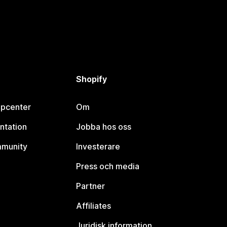
Shopify
lpcenter
Om
ntation
Jobba hos oss
mmunity
Investerare
Press och media
Partner
Affiliates
Juridisk information