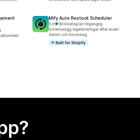
agement
Mify Auto Restock Scheduler
av 5 stjärnor
5,0
(8)
•
Gratisplan tillgänglig
8 recensioner totalt
Schemalägg lagerändringar efter exakt
a
datum och klockslag
taljhandeln
Built for Shopify
app?