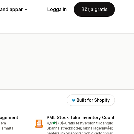
land appar
Logga in
Börja gratis
Built for Shopify
nagement
PML Stock Take Inventory Count
av 5 stjärnor
lera
4,9
(73)
•
Gratis testversion tillgänglig
73 recensioner totalt
ed smarta
Skanna streckkoder, räkna lagernivåer,
hantera inköpsordrar och överföringar