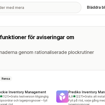
Bläddra b
funktioner för aviseringar om
naderna genom rationaliserade plockrutiner
Rensa
ockie Inventory Management
Prediko Inventory Ma
av 5 stjärnor
av 5 stjärnor
(121)
•
Gratis testversion tillgänglig
4,9
(227)
•
Gratis att instal
 recensioner totalt
227 recensioner totalt
öpsordrar och lagerprognoser – fyll
Fyll på i tid, varje gång m
agret i tid
lagerprognoser.