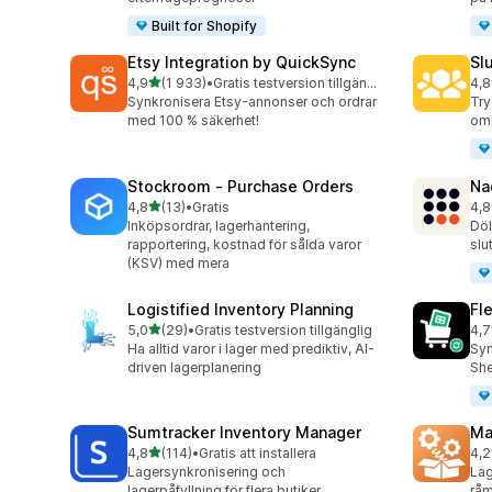
Built for Shopify
Etsy Integration by QuickSync
Sl
av 5 stjärnor
4,9
(1 933)
•
Gratis testversion tillgänglig
4,8
1933 recensioner totalt
137
Synkronisera Etsy-annonser och ordrar
Try
med 100 % säkerhet!
omd
Stockroom ‑ Purchase Orders
Na
av 5 stjärnor
4,8
(13)
•
Gratis
4,8
13 recensioner totalt
23 
Inköpsordrar, lagerhantering,
Döl
rapportering, kostnad för sålda varor
slu
(KSV) med mera
Logistified Inventory Planning
Fl
av 5 stjärnor
5,0
(29)
•
Gratis testversion tillgänglig
4,7
29 recensioner totalt
15 
Ha alltid varor i lager med prediktiv, AI-
Syn
driven lagerplanering
She
Sumtracker Inventory Manager
Ma
av 5 stjärnor
4,8
(114)
•
Gratis att installera
4,2
114 recensioner totalt
19 
Lagersynkronisering och
Lag
lagerpåfyllning för flera butiker
råma