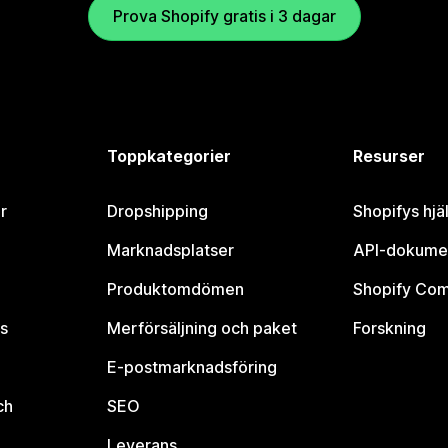
Prova Shopify gratis i 3 dagar
Toppkategorier
Resurser
r
Dropshipping
Shopifys hjä
Marknadsplatser
API-dokume
Produktomdömen
Shopify Co
s
Merförsäljning och paket
Forskning
E-postmarknadsföring
ch
SEO
Leverans