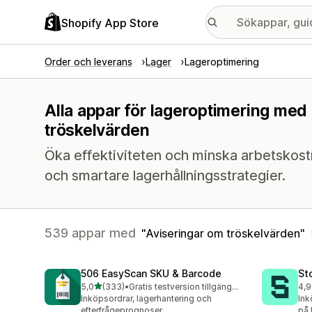
Shopify App Store
Order och leverans
Lager
Lageroptimering
Alla appar för lageroptimering med 
tröskelvärden
Öka effektiviteten och minska arbetskost
och smartare lagerhållningsstrategier.
539 appar med
Aviseringar om tröskelvärden
506 EasyScan SKU & Barcode
St
av 5 stjärnor
5,0
(333)
•
Gratis testversion tillgänglig
4,9
333 recensioner totalt
121
Inköpsordrar, lagerhantering och
Ink
efterfrågeprognoser
på l