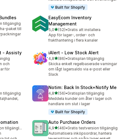
Built for Shopify
 Bundles
EasyEcom Inventory
n tillgänglig
Management
a-paket till
av 5 stjärnor
5,0
(52)
•
Gratis att installera
52 recensioner totalt
rpackningar
App för lager-, order- och
frakthantering i flera kanaler
 ‑ Assisty
iAlert ‑ Low Stock Alert
av 5 stjärnor
änglig
4,8
(86)
•
Gratisplan tillgänglig
86 recensioner totalt
an och
Skicka enkelt regelbaserade varningar
ar för
om lågt lagersaldo via e-post eller
Slack
Notim: Back In Stock+Notify Me
av 5 stjärnor
n tillgänglig
4,8
(56)
•
Gratisplan tillgänglig
56 recensioner totalt
taljhandel,
Meddela kunder om åter i lager och
handlare om slut i lager
Built for Shopify
utomation
Auto Purchase Orders
av 5 stjärnor
Gratis testversion tillgänglig
4,9
(46)
•
Gratis testversion tillgänglig
46 recensioner totalt
h
Automatisera inköpsordrar, hantera
ra tid och
leverantörer och spåra lager enkelt