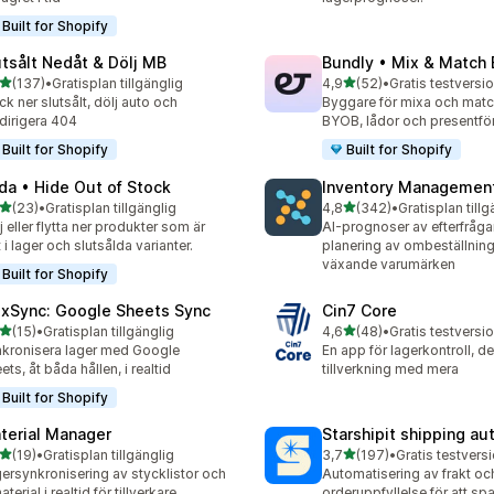
Built for Shopify
utsålt Nedåt & Dölj MB
Bundly • Mix & Match
av 5 stjärnor
av 5 stjärnor
(137)
•
Gratisplan tillgänglig
4,9
(52)
•
Gratis testversio
 recensioner totalt
52 recensioner totalt
ck ner slutsålt, dölj auto och
Byggare för mixa och match
irigera 404
BYOB, lådor och presentfö
Built for Shopify
Built for Shopify
da • Hide Out of Stock
Inventory Management
av 5 stjärnor
av 5 stjärnor
(23)
•
Gratisplan tillgänglig
4,8
(342)
•
Gratisplan tillg
recensioner totalt
342 recensioner totalt
j eller flytta ner produkter som är
AI-prognoser av efterfråg
t i lager och slutsålda varianter.
planering av ombeställning
växande varumärken
Built for Shopify
exSync: Google Sheets Sync
Cin7 Core
av 5 stjärnor
av 5 stjärnor
(15)
•
Gratisplan tillgänglig
4,6
(48)
•
Gratis testversio
recensioner totalt
48 recensioner totalt
kronisera lager med Google
En app för lagerkontroll, de
ets, åt båda hållen, i realtid
tillverkning med mera
Built for Shopify
terial Manager
Starshipit shipping a
av 5 stjärnor
av 5 stjärnor
(19)
•
Gratisplan tillgänglig
3,7
(197)
•
recensioner totalt
197 recensioner totalt
ersynkronisering av stycklistor och
Automatisering av frakt oc
terial i realtid för tillverkare
orderuppfyllelse för att spa