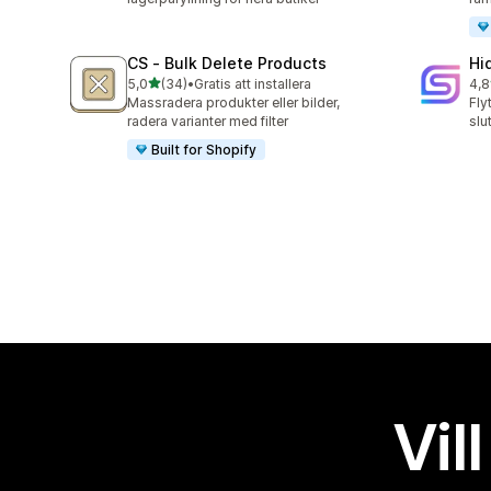
CS ‑ Bulk Delete Products
Hi
av 5 stjärnor
5,0
(34)
•
Gratis att installera
4,8
34 recensioner totalt
11 
Massradera produkter eller bilder,
Fly
radera varianter med filter
slu
Built for Shopify
Vil