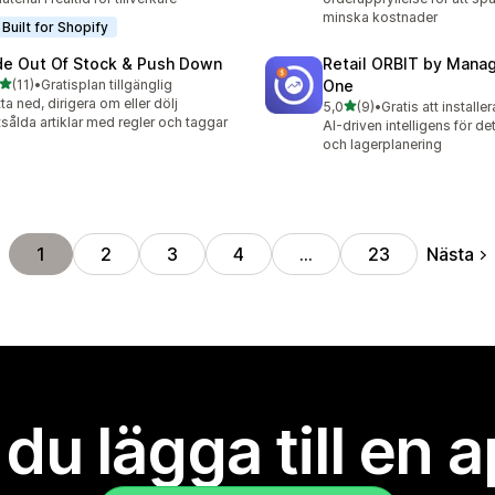
minska kostnader
Built for Shopify
de Out Of Stock & Push Down
Retail ORBIT by Man
av 5 stjärnor
(11)
•
Gratisplan tillgänglig
One
recensioner totalt
tta ned, dirigera om eller dölj
av 5 stjärnor
5,0
(9)
•
Gratis att installer
9 recensioner totalt
tsålda artiklar med regler och taggar
AI-driven intelligens för de
och lagerplanering
Nästa
1
2
3
4
…
23
l du lägga till en 