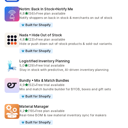
Notim: Back In Stock+Notify Me
5 yıldız üzerinden
4,8
(56)
•
Free plan available
toplam 56 değerlendirme
Notify shoppers on back in stock & merchants on out of stock
Built for Shopify
Nada • Hide Out of Stock
5 yıldız üzerinden
4,8
(23)
•
Free plan available
toplam 23 değerlendirme
Hide or push down out-of-stock products & sold-out variants.
Built for Shopify
Logistified Inventory Planning
5 yıldız üzerinden
5,0
(29)
•
Free trial available
toplam 29 değerlendirme
Stay in stock with predictive, AI-driven inventory planning
Bundly • Mix & Match Bundles
5 yıldız üzerinden
4,9
(52)
•
Free trial available
toplam 52 değerlendirme
Mix and match bundle builder for BYOB, boxes and gift sets
Built for Shopify
Material Manager
5 yıldız üzerinden
4,2
(19)
•
Free plan available
toplam 19 değerlendirme
Real-time BOM & raw material inventory sync for makers
Built for Shopify