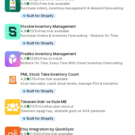
5 yıldız üzerinden
5,0
(332)
•
Free trial available
toplam 332 değerlendirme
Purchase orders, inventory management & demand forecasting
Built for Shopify
Stockie Inventory Management
5 yıldız üzerinden
4,9
(121)
•
Free trial available
toplam 121 değerlendirme
Purchase Orders & Inventory Forecasting - Restock On Time
Built for Shopify
Prediko Inventory Management
5 yıldız üzerinden
4,9
(226)
•
Free to install
toplam 226 değerlendirme
Restock On Time, Every Time With Smart Inventory Forecasting.
PML Stock Take Inventory Count
5 yıldız üzerinden
4,9
(73)
•
Free trial available
toplam 73 değerlendirme
Scan barcodes, count stock levels, manage POs & transfers
Built for Shopify
Tükeneni İndir ve Gizle MB
5 yıldız üzerinden
4,8
(137)
•
Ücretsiz plan mevcut
toplam 137 değerlendirme
Tükeneni aşağı taşı, otomatik gizle ve 404 yönlendir
Built for Shopify
Etsy Integration by QuickSync
5 yıldız üzerinden
4,9
(1.932)
•
Free trial available