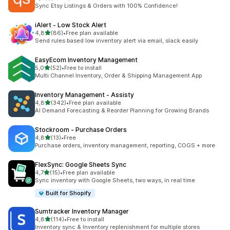
toplam 1932 değerlendirme
Sync Etsy Listings & Orders with 100% Confidence!
iAlert ‑ Low Stock Alert
5 yıldız üzerinden
4,8
(86)
•
Free plan available
toplam 86 değerlendirme
Send rules based low inventory alert via email, slack easily
EasyEcom Inventory Management
5 yıldız üzerinden
5,0
(52)
•
Free to install
toplam 52 değerlendirme
Multi Channel Inventory, Order & Shipping Management App
Inventory Management ‑ Assisty
5 yıldız üzerinden
4,8
(342)
•
Free plan available
toplam 342 değerlendirme
AI Demand Forecasting & Reorder Planning for Growing Brands
Stockroom ‑ Purchase Orders
5 yıldız üzerinden
4,8
(13)
•
Free
toplam 13 değerlendirme
Purchase orders, inventory management, reporting, COGS + more
FlexSync: Google Sheets Sync
5 yıldız üzerinden
4,7
(15)
•
Free plan available
toplam 15 değerlendirme
Sync inventory with Google Sheets, two ways, in real time
Built for Shopify
Sumtracker Inventory Manager
5 yıldız üzerinden
4,8
(114)
•
Free to install
toplam 114 değerlendirme
Inventory sync & Inventory replenishment for multiple stores