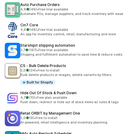
Auto Purchase Orders
5 yıldız üzerinden
4,9
(46)
•
Free trial available
toplam 46 değerlendirme
Automate POs, manage suppliers, and track inventory with ease
Cin7 Core
5 yıldız üzerinden
4,6
(48)
•
Free trial available
toplam 48 değerlendirme
An app for inventory control, retail, manufacturing and more
Starshipit shipping automation
5 yıldız üzerinden
3,7
(197)
•
Free trial available
toplam 197 değerlendirme
Shipping and fulfilment automation to save time & reduce costs
CS ‑ Bulk Delete Products
5 yıldız üzerinden
5,0
(34)
•
Free to install
toplam 34 değerlendirme
Bulk delete products or images, delete variants by filters
Built for Shopify
Hide Out Of Stock & Push Down
5 yıldız üzerinden
4,7
(10)
•
Free plan available
toplam 10 değerlendirme
Push down, redirect or hide out of stock items w/ rules & tags
Retail ORBIT by Management One
5 yıldız üzerinden
5,0
(9)
•
Free to install
toplam 9 değerlendirme
AI-powered, retail intelligence and inventory planning
Mify Auto Restock Scheduler