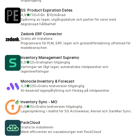
dropshipping
SS: Product Expiration Dates
av 5 stjärnor
4,9
(13)
•
Från $10/månad
13 recensioner totalt
Spårning av lager, utgångsdatum och partier för varor med
begränsad hållbarhet
Zedonk ERP Connector
Gratis att installera
Programvara för PLM, ERP, lager och grossistförsäljning utformad för
modebranschen
Inventory Management Supremo
av 5 stjärnor
5,0
(2)
•
Gratisplan tillgänglig
2 recensioner totalt
Varningar om lågt lager, automatiska inköpsordrar och
lageröverföringar
Monocle Inventory & Forecast
av 5 stjärnor
4,3
(25)
•
Gratis testversion tillgänglig
25 recensioner totalt
AI-baserad lagerpåfyllning och förslag på inköpsordrar
Inventory Sync ‑ MO
av 5 stjärnor
5,0
(5)
•
Gratis testversion tillgänglig
5 recensioner totalt
Lagersynkning i realtid för SS Activewear, Amrod och SanMar Sync
PackCloud
Gratis te installeren
Werk efficienter en nauwkeuriger met PackCloud