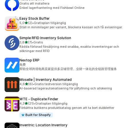
Gratis att installera
Enkel lagerhantering med Fishbowl Online
Easy Stock Buffer
av 5 stjärnor
5,0
(2)
•
Gratisplan tillgänglig
2 recensioner totalt
Ställ in minimilager per variant, blockera kassan och få aviseringar.
Simple RFID Inventory Solution
av 5 stjärnor
3,8
(7)
•
Gratis
7 recensioner totalt
Rädda förlorad försäljning med snabba, exakta inventeringar och
sökningar med RFID
Nextop ERP
免费
帮助全球跨境电商卖家提供多店铺管理、业财一体化的全链路管理服务
Moselle | Inventory Automated
av 5 stjärnor
4,6
(6)
•
Gratis testversion tillgänglig
6 recensioner totalt
AI-baserad lagerautomatisering för påfyllning och allokering
WTE ‑ Duplicate Finder
av 5 stjärnor
4,3
(21)
•
Gratisplan tillgänglig
21 recensioner totalt
Förbättra butikens produktkatalog genom att ta bort dubbletter
Built for Shopify
Inventric: Location Inventory