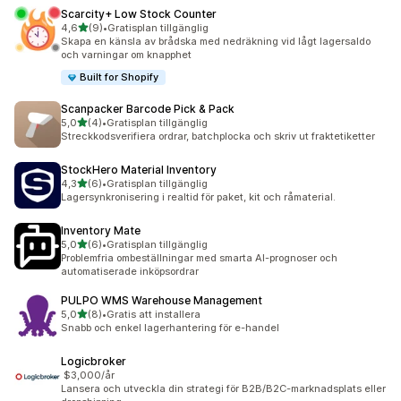
Scarcity+ Low Stock Counter
av 5 stjärnor
4,6
(9)
•
Gratisplan tillgänglig
9 recensioner totalt
Skapa en känsla av brådska med nedräkning vid lågt lagersaldo
och varningar om knapphet
Built for Shopify
Scanpacker Barcode Pick & Pack
av 5 stjärnor
5,0
(4)
•
Gratisplan tillgänglig
4 recensioner totalt
Streckkodsverifiera ordrar, batchplocka och skriv ut fraktetiketter
StockHero Material Inventory
av 5 stjärnor
4,3
(6)
•
Gratisplan tillgänglig
6 recensioner totalt
Lagersynkronisering i realtid för paket, kit och råmaterial.
Inventory Mate
av 5 stjärnor
5,0
(6)
•
Gratisplan tillgänglig
6 recensioner totalt
Problemfria ombeställningar med smarta AI-prognoser och
automatiserade inköpsordrar
PULPO WMS Warehouse Management
av 5 stjärnor
5,0
(8)
•
Gratis att installera
8 recensioner totalt
Snabb och enkel lagerhantering för e-handel
Logicbroker
$3,000/år
Lansera och utveckla din strategi för B2B/B2C-marknadsplats eller