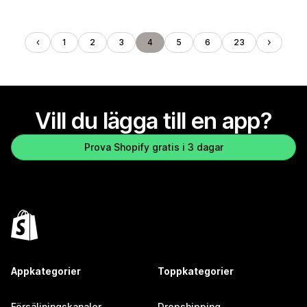
1
2
3
4
5
6
23
Vill du lägga till en app?
Prova Shopify gratis i 3 dagar
Appkategorier
Toppkategorier
Försäljningskanaler
Dropshipping