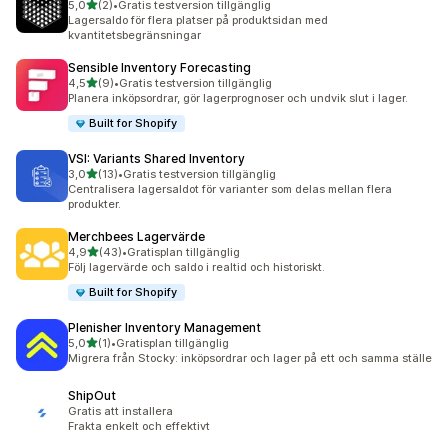
av 5 stjärnor
5,0
(2)
•
Gratis testversion tillgänglig
2 recensioner totalt
Lagersaldo för flera platser på produktsidan med
kvantitetsbegränsningar
Sensible Inventory Forecasting
av 5 stjärnor
4,5
(9)
•
Gratis testversion tillgänglig
9 recensioner totalt
Planera inköpsordrar, gör lagerprognoser och undvik slut i lager.
Built for Shopify
VSI: Variants Shared Inventory
av 5 stjärnor
3,0
(13)
•
Gratis testversion tillgänglig
13 recensioner totalt
Centralisera lagersaldot för varianter som delas mellan flera
produkter.
Merchbees Lagervärde
av 5 stjärnor
4,9
(43)
•
Gratisplan tillgänglig
43 recensioner totalt
Följ lagervärde och saldo i realtid och historiskt.
Built for Shopify
Plenisher Inventory Management
av 5 stjärnor
5,0
(1)
•
Gratisplan tillgänglig
1 recensioner totalt
Migrera från Stocky: inköpsordrar och lager på ett och samma ställe
ShipOut
Gratis att installera
Frakta enkelt och effektivt