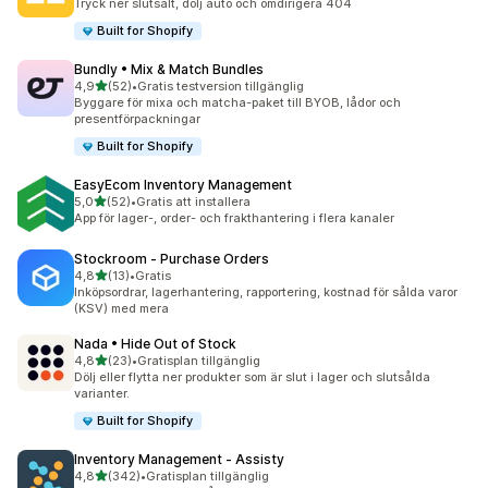
Tryck ner slutsålt, dölj auto och omdirigera 404
Built for Shopify
Bundly • Mix & Match Bundles
av 5 stjärnor
4,9
(52)
•
Gratis testversion tillgänglig
52 recensioner totalt
Byggare för mixa och matcha-paket till BYOB, lådor och
presentförpackningar
Built for Shopify
EasyEcom Inventory Management
av 5 stjärnor
5,0
(52)
•
Gratis att installera
52 recensioner totalt
App för lager-, order- och frakthantering i flera kanaler
Stockroom ‑ Purchase Orders
av 5 stjärnor
4,8
(13)
•
Gratis
13 recensioner totalt
Inköpsordrar, lagerhantering, rapportering, kostnad för sålda varor
(KSV) med mera
Nada • Hide Out of Stock
av 5 stjärnor
4,8
(23)
•
Gratisplan tillgänglig
23 recensioner totalt
Dölj eller flytta ner produkter som är slut i lager och slutsålda
varianter.
Built for Shopify
Inventory Management ‑ Assisty
av 5 stjärnor
4,8
(342)
•
Gratisplan tillgänglig
342 recensioner totalt