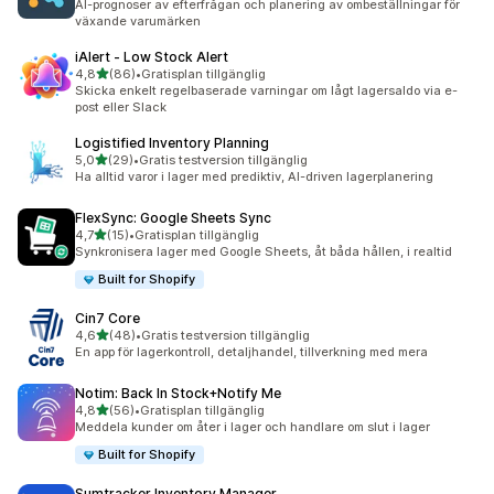
AI-prognoser av efterfrågan och planering av ombeställningar för
växande varumärken
iAlert ‑ Low Stock Alert
av 5 stjärnor
4,8
(86)
•
Gratisplan tillgänglig
86 recensioner totalt
Skicka enkelt regelbaserade varningar om lågt lagersaldo via e-
post eller Slack
Logistified Inventory Planning
av 5 stjärnor
5,0
(29)
•
Gratis testversion tillgänglig
29 recensioner totalt
Ha alltid varor i lager med prediktiv, AI-driven lagerplanering
FlexSync: Google Sheets Sync
av 5 stjärnor
4,7
(15)
•
Gratisplan tillgänglig
15 recensioner totalt
Synkronisera lager med Google Sheets, åt båda hållen, i realtid
Built for Shopify
Cin7 Core
av 5 stjärnor
4,6
(48)
•
Gratis testversion tillgänglig
48 recensioner totalt
En app för lagerkontroll, detaljhandel, tillverkning med mera
Notim: Back In Stock+Notify Me
av 5 stjärnor
4,8
(56)
•
Gratisplan tillgänglig
56 recensioner totalt
Meddela kunder om åter i lager och handlare om slut i lager
Built for Shopify
Sumtracker Inventory Manager