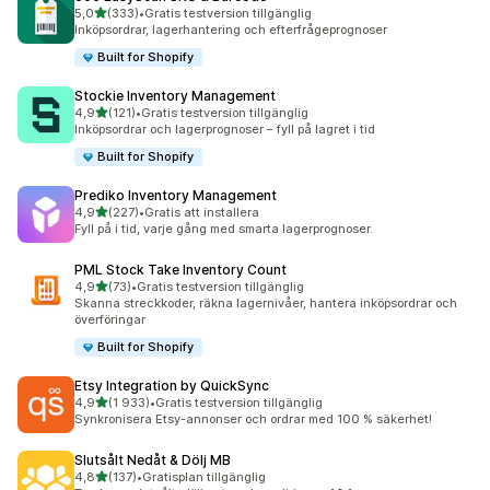
av 5 stjärnor
5,0
(333)
•
Gratis testversion tillgänglig
333 recensioner totalt
Inköpsordrar, lagerhantering och efterfrågeprognoser
Built for Shopify
Stockie Inventory Management
av 5 stjärnor
4,9
(121)
•
Gratis testversion tillgänglig
121 recensioner totalt
Inköpsordrar och lagerprognoser – fyll på lagret i tid
Built for Shopify
Prediko Inventory Management
av 5 stjärnor
4,9
(227)
•
Gratis att installera
227 recensioner totalt
Fyll på i tid, varje gång med smarta lagerprognoser.
PML Stock Take Inventory Count
av 5 stjärnor
4,9
(73)
•
Gratis testversion tillgänglig
73 recensioner totalt
Skanna streckkoder, räkna lagernivåer, hantera inköpsordrar och
överföringar
Built for Shopify
Etsy Integration by QuickSync
av 5 stjärnor
4,9
(1 933)
•
Gratis testversion tillgänglig
1933 recensioner totalt
Synkronisera Etsy-annonser och ordrar med 100 % säkerhet!
Slutsålt Nedåt & Dölj MB
av 5 stjärnor
4,8
(137)
•
Gratisplan tillgänglig
137 recensioner totalt