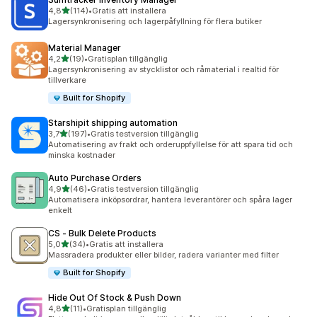
av 5 stjärnor
4,8
(114)
•
Gratis att installera
114 recensioner totalt
Lagersynkronisering och lagerpåfyllning för flera butiker
Material Manager
av 5 stjärnor
4,2
(19)
•
Gratisplan tillgänglig
19 recensioner totalt
Lagersynkronisering av stycklistor och råmaterial i realtid för
tillverkare
Built for Shopify
Starshipit shipping automation
av 5 stjärnor
3,7
(197)
•
Gratis testversion tillgänglig
197 recensioner totalt
Automatisering av frakt och orderuppfyllelse för att spara tid och
minska kostnader
Auto Purchase Orders
av 5 stjärnor
4,9
(46)
•
Gratis testversion tillgänglig
46 recensioner totalt
Automatisera inköpsordrar, hantera leverantörer och spåra lager
enkelt
CS ‑ Bulk Delete Products
av 5 stjärnor
5,0
(34)
•
Gratis att installera
34 recensioner totalt
Massradera produkter eller bilder, radera varianter med filter
Built for Shopify
Hide Out Of Stock & Push Down
av 5 stjärnor
4,8
(11)
•
Gratisplan tillgänglig
11 recensioner totalt