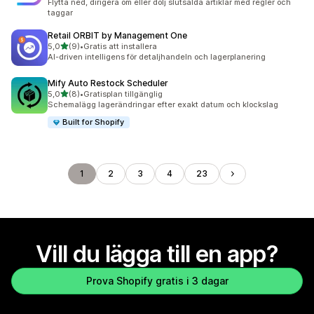
Flytta ned, dirigera om eller dölj slutsålda artiklar med regler och
taggar
Retail ORBIT by Management One
av 5 stjärnor
5,0
(9)
•
Gratis att installera
9 recensioner totalt
AI-driven intelligens för detaljhandeln och lagerplanering
Mify Auto Restock Scheduler
av 5 stjärnor
5,0
(8)
•
Gratisplan tillgänglig
8 recensioner totalt
Schemalägg lagerändringar efter exakt datum och klockslag
Built for Shopify
1
2
3
4
23
Vill du lägga till en app?
Prova Shopify gratis i 3 dagar