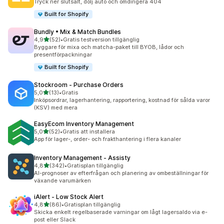
Tryck ner slutsålt, dölj auto och omdirigera 404
Built for Shopify
Bundly • Mix & Match Bundles
av 5 stjärnor
4,9
(52)
•
Gratis testversion tillgänglig
52 recensioner totalt
Byggare för mixa och matcha-paket till BYOB, lådor och
presentförpackningar
Built for Shopify
Stockroom ‑ Purchase Orders
av 5 stjärnor
5,0
(13)
•
Gratis
13 recensioner totalt
Inköpsordrar, lagerhantering, rapportering, kostnad för sålda varor
(KSV) med mera
EasyEcom Inventory Management
av 5 stjärnor
5,0
(52)
•
Gratis att installera
52 recensioner totalt
App för lager-, order- och frakthantering i flera kanaler
Inventory Management ‑ Assisty
av 5 stjärnor
4,8
(342)
•
Gratisplan tillgänglig
342 recensioner totalt
AI-prognoser av efterfrågan och planering av ombeställningar för
växande varumärken
iAlert ‑ Low Stock Alert
av 5 stjärnor
4,8
(86)
•
Gratisplan tillgänglig
86 recensioner totalt
Skicka enkelt regelbaserade varningar om lågt lagersaldo via e-
post eller Slack