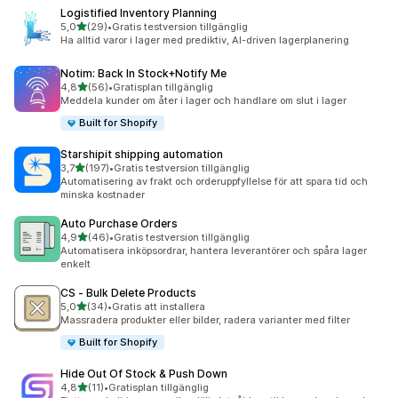
Logistified Inventory Planning
av 5 stjärnor
5,0
(29)
•
Gratis testversion tillgänglig
29 recensioner totalt
Ha alltid varor i lager med prediktiv, AI-driven lagerplanering
Notim: Back In Stock+Notify Me
av 5 stjärnor
4,8
(56)
•
Gratisplan tillgänglig
56 recensioner totalt
Meddela kunder om åter i lager och handlare om slut i lager
Built for Shopify
Starshipit shipping automation
av 5 stjärnor
3,7
(197)
•
Gratis testversion tillgänglig
197 recensioner totalt
Automatisering av frakt och orderuppfyllelse för att spara tid och
minska kostnader
Auto Purchase Orders
av 5 stjärnor
4,9
(46)
•
Gratis testversion tillgänglig
46 recensioner totalt
Automatisera inköpsordrar, hantera leverantörer och spåra lager
enkelt
CS ‑ Bulk Delete Products
av 5 stjärnor
5,0
(34)
•
Gratis att installera
34 recensioner totalt
Massradera produkter eller bilder, radera varianter med filter
Built for Shopify
Hide Out Of Stock & Push Down
av 5 stjärnor
4,8
(11)
•
Gratisplan tillgänglig
11 recensioner totalt