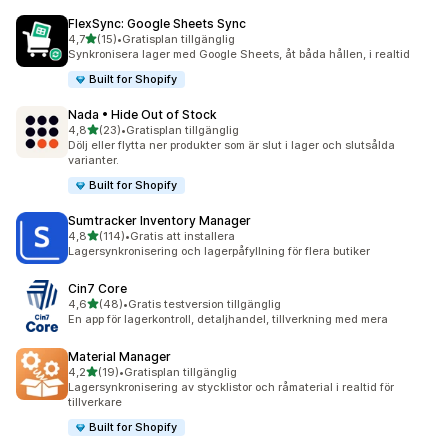
FlexSync: Google Sheets Sync
av 5 stjärnor
4,7
(15)
•
Gratisplan tillgänglig
15 recensioner totalt
Synkronisera lager med Google Sheets, åt båda hållen, i realtid
Built for Shopify
Nada • Hide Out of Stock
av 5 stjärnor
4,8
(23)
•
Gratisplan tillgänglig
23 recensioner totalt
Dölj eller flytta ner produkter som är slut i lager och slutsålda
varianter.
Built for Shopify
Sumtracker Inventory Manager
av 5 stjärnor
4,8
(114)
•
Gratis att installera
114 recensioner totalt
Lagersynkronisering och lagerpåfyllning för flera butiker
Cin7 Core
av 5 stjärnor
4,6
(48)
•
Gratis testversion tillgänglig
48 recensioner totalt
En app för lagerkontroll, detaljhandel, tillverkning med mera
Material Manager
av 5 stjärnor
4,2
(19)
•
Gratisplan tillgänglig
19 recensioner totalt
Lagersynkronisering av stycklistor och råmaterial i realtid för
tillverkare
Built for Shopify