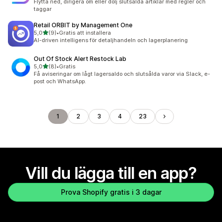
Flytta ned, dirigera om eller dölj slutsålda artiklar med regler och
taggar
Retail ORBIT by Management One
av 5 stjärnor
5,0
(9)
•
Gratis att installera
9 recensioner totalt
AI-driven intelligens för detaljhandeln och lagerplanering
Out Of Stock Alert Restock Lab
av 5 stjärnor
5,0
(8)
•
Gratis
8 recensioner totalt
Få aviseringar om lågt lagersaldo och slutsålda varor via Slack, e-
post och WhatsApp.
1
2
3
4
23
Vill du lägga till en app?
Prova Shopify gratis i 3 dagar