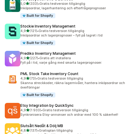
av 5 stjärnor
5,0
(333)
•
Gratis testversion tillgänglig
333 recensioner totalt
Inköpsordrar, lagerhantering och efterfrågeprognoser
Built for Shopify
Stockie Inventory Management
av 5 stjärnor
4,9
(121)
•
Gratis testversion tillgänglig
121 recensioner totalt
Inköpsordrar och lagerprognoser – fyll på lagret i tid
Built for Shopify
Prediko Inventory Management
av 5 stjärnor
4,9
(227)
•
Gratis att installera
227 recensioner totalt
Fyll på i tid, varje gång med smarta lagerprognoser.
PML Stock Take Inventory Count
av 5 stjärnor
4,9
(73)
•
Gratis testversion tillgänglig
73 recensioner totalt
Skanna streckkoder, räkna lagernivåer, hantera inköpsordrar och
överföringar
Built for Shopify
Etsy Integration by QuickSync
av 5 stjärnor
4,9
(1 933)
•
Gratis testversion tillgänglig
1933 recensioner totalt
Synkronisera Etsy-annonser och ordrar med 100 % säkerhet!
Slutsålt Nedåt & Dölj MB
av 5 stjärnor
4,8
(137)
•
Gratisplan tillgänglig
137 recensioner totalt