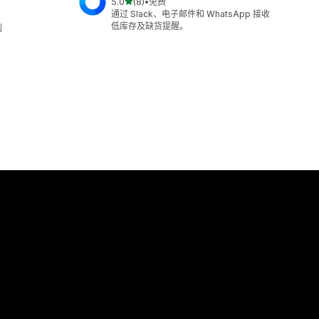
星（满分 5 星）
5.0
(8)
•
免费
总共 8 条评论
通过 Slack、电子邮件和 WhatsApp 接收
低库存及缺货提醒。
划