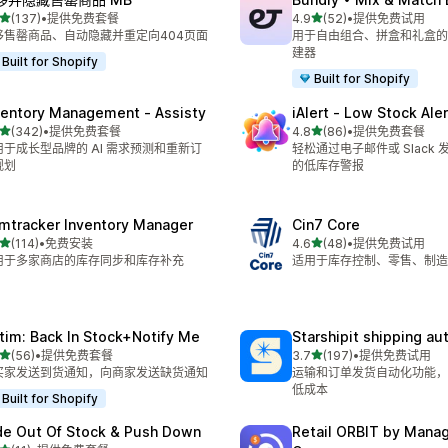
星（满分 5 星）
星（满分 5 星）
(137)
•
提供免费套餐
4.9
(52)
•
提供免费试用
 137 条评论
总共 52 条评论
移售罄商品、自动隐藏并重定向404页面
用于自由组合、拼盒和礼盒的
建器
Built for Shopify
Built for Shopify
ventory Management ‑ Assisty
iAlert ‑ Low Stock Aler
星（满分 5 星）
星（满分 5 星）
(342)
•
提供免费套餐
4.8
(86)
•
提供免费套餐
 342 条评论
总共 86 条评论
用于成长型品牌的 AI 需求预测和重新订
轻松通过电子邮件或 Slack
规划
的低库存警报
mtracker Inventory Manager
Cin7 Core
星（满分 5 星）
星（满分 5 星）
(114)
•
免费安装
4.6
(48)
•
提供免费试用
 114 条评论
总共 48 条评论
用于多家商店的库存同步和库存补充
适用于库存控制、零售、制造
tim: Back In Stock+Notify Me
Starshipit shipping a
星（满分 5 星）
星（满分 5 星）
(56)
•
提供免费套餐
3.7
(197)
•
提供免费试用
 56 条评论
总共 197 条评论
买家发送到货通知，向商家发送缺货通知
运输和订单发货自动化功能，
低成本
Built for Shopify
de Out Of Stock & Push Down
Retail ORBIT by Man