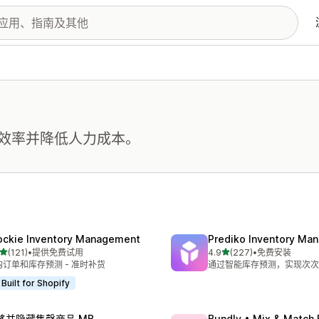
效率并降低人力成本。
ockie Inventory Management
Prediko Inventory Ma
星（满分 5 星）
星（满分 5 星）
(121)
•
提供免费试用
4.9
(227)
•
免费安装
 121 条评论
总共 227 条评论
购订单和库存预测 - 准时补货
通过智能库存预测，实现次次
Built for Shopify
移并隐藏售罄商品 MB
Bundly • Mix & Match