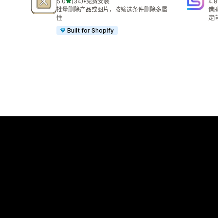
星（满分 5 星）
5.0
(34)
•
免费安装
4.8
总共 34 条评论
总共
批量删除产品或图片，按筛选条件删除多属
借
性
定
Built for Shopify