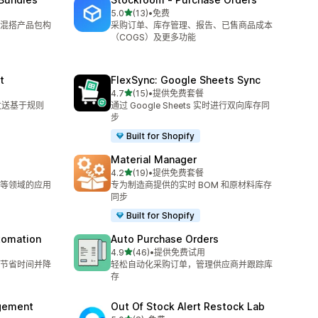
星（满分 5 星）
5.0
(13)
•
免费
总共 13 条评论
混搭产品包构
采购订单、库存管理、报告、已售商品成本
（COGS）及更多功能
t
FlexSync: Google Sheets Sync
星（满分 5 星）
4.7
(15)
•
提供免费套餐
总共 15 条评论
 发送基于规则
通过 Google Sheets 实时进行双向库存同
步
Built for Shopify
Material Manager
星（满分 5 星）
4.2
(19)
•
提供免费套餐
总共 19 条评论
等领域的应用
专为制造商提供的实时 BOM 和原材料库存
同步
Built for Shopify
utomation
Auto Purchase Orders
星（满分 5 星）
4.9
(46)
•
提供免费试用
总共 46 条评论
节省时间并降
轻松自动化采购订单，管理供应商并跟踪库
存
agement
Out Of Stock Alert Restock Lab