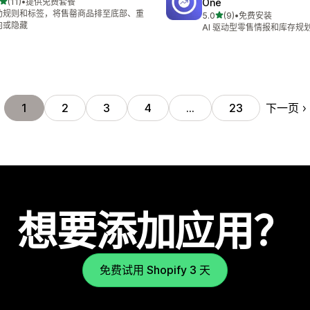
星（满分 5 星）
(11)
•
提供免费套餐
One
 11 条评论
助规则和标签，将售罄商品排至底部、重
星（满分 5 星）
5.0
(9)
•
免费安装
总共 9 条评论
向或隐藏
AI 驱动型零售情报和库存规
下一页
1
2
3
4
…
23
想要添加应用？
免费试用 Shopify 3 天