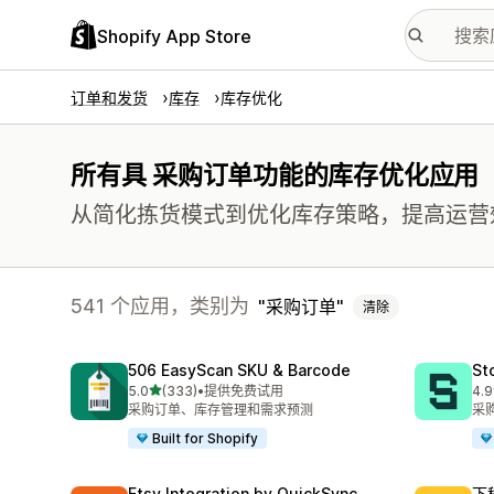
Shopify App Store
订单和发货
库存
库存优化
所有具 采购订单功能的库存优化应用
从简化拣货模式到优化库存策略，提高运营
541 个应用，类别为
采购订单
清除
506 EasyScan SKU & Barcode
St
星（满分 5 星）
5.0
(333)
•
提供免费试用
4.9
总共 333 条评论
总共
采购订单、库存管理和需求预测
采
Built for Shopify
Etsy Integration by QuickSync
下