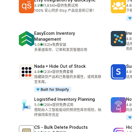
星（满分 5 星）
4.9
(1,934)
•
提供免费试用
4.8
总共 1934 条评论
总共
100% 安心同步 Etsy 产品信息和订单！
下
EasyEcom Inventory
In
Management
4.8
总共
适
星（满分 5 星）
5.0
(52)
•
免费安装
总共 52 条评论
购
多渠道库存、订单和发货管理应用
Nada • Hide Out of Stock
Su
星（满分 5 星）
4.8
(23)
•
提供免费套餐
4.8
总共 23 条评论
总共
隐藏缺货产品和已售罄的多属性，或将其移
适
至末尾。
Built for Shopify
Logistified Inventory Planning
No
星（满分 5 星）
5.0
(29)
•
提供免费试用
4.8
总共 29 条评论
总共
借助由人工智能驱动的预测性库存规划，始
向
终保持库存充足
CS ‑ Bulk Delete Products
Hi