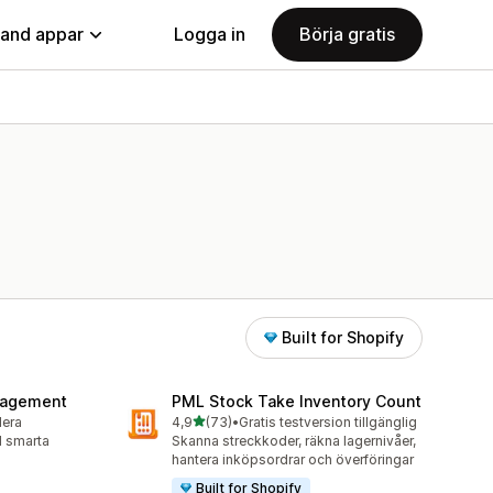
land appar
Logga in
Börja gratis
Built for Shopify
nagement
PML Stock Take Inventory Count
av 5 stjärnor
lera
4,9
(73)
•
Gratis testversion tillgänglig
73 recensioner totalt
ed smarta
Skanna streckkoder, räkna lagernivåer,
hantera inköpsordrar och överföringar
Built for Shopify