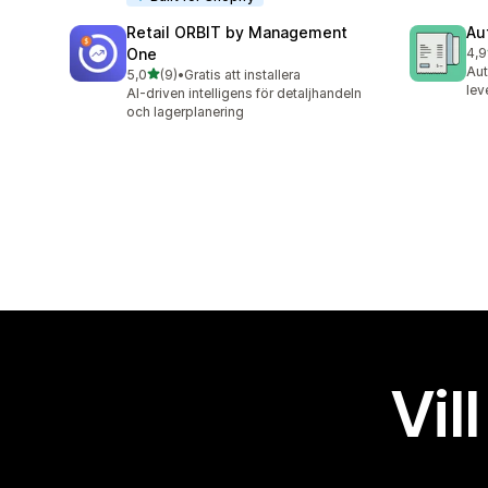
Retail ORBIT by Management
Au
One
4,9
46 
Aut
av 5 stjärnor
5,0
(9)
•
Gratis att installera
9 recensioner totalt
lev
AI-driven intelligens för detaljhandeln
och lagerplanering
Vil