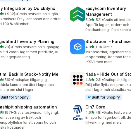
sy Integration by QuickSync
EasyEcom Inventory
av 5 stjärnor
(1 932)
•
Gratis testversion tillgänglig
Management
2 recensioner totalt
kronisera Etsy-annonser och ordrar
av 5 stjärnor
5,0
(52)
•
Gratis att install
52 recensioner totalt
 100 % säkerhet!
App för lager-, order- och
frakthantering i flera kanale
gistified Inventory Planning
Stockroom ‑ Purchase
av 5 stjärnor
av 5 stjärnor
(29)
•
Gratis testversion tillgänglig
4,8
(13)
•
Gratis
recensioner totalt
13 recensioner totalt
alltid varor i lager med prediktiv, AI-
Inköpsordrar, lagerhanterin
ven lagerplanering
rapportering, kostnad för s
(KSV) med mera
tim: Back In Stock+Notify Me
Nada • Hide Out of St
av 5 stjärnor
av 5 stjärnor
(56)
•
Gratisplan tillgänglig
4,8
(23)
•
Gratisplan tillgä
recensioner totalt
23 recensioner totalt
dela kunder om åter i lager och
Dölj eller flytta ner produk
dlare om slut i lager
slut i lager och slutsålda va
Built for Shopify
Built for Shopify
arshipit shipping automation
Cin7 Core
av 5 stjärnor
av 5 stjärnor
(197)
•
Gratis testversion tillgänglig
4,6
(48)
•
Gratis testversio
 recensioner totalt
48 recensioner totalt
omatisering av frakt och
En app för lagerkontroll, de
eruppfyllelse för att spara tid och
tillverkning med mera
ska kostnader