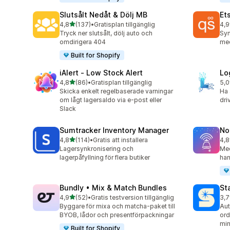
Slutsålt Nedåt & Dölj MB
Et
av 5 stjärnor
4,8
(137)
•
Gratisplan tillgänglig
4,9
137 recensioner totalt
193
Tryck ner slutsålt, dölj auto och
Syn
omdirigera 404
med
Built for Shopify
iAlert ‑ Low Stock Alert
Lo
av 5 stjärnor
4,8
(86)
•
Gratisplan tillgänglig
5,0
86 recensioner totalt
29 
Skicka enkelt regelbaserade varningar
Ha 
om lågt lagersaldo via e-post eller
dri
Slack
Sumtracker Inventory Manager
No
av 5 stjärnor
4,8
(114)
•
Gratis att installera
4,8
114 recensioner totalt
56 
Lagersynkronisering och
Med
lagerpåfyllning för flera butiker
han
Bundly • Mix & Match Bundles
St
av 5 stjärnor
4,9
(52)
•
Gratis testversion tillgänglig
3,7
52 recensioner totalt
197
Byggare för mixa och matcha-paket till
Aut
BYOB, lådor och presentförpackningar
ord
min
Built for Shopify