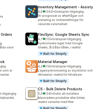
Inventory Management ‑ Assisty
av 5 stjärnor
4,8
(342)
•
Gratisplan tillgänglig
342 recensioner totalt
AI-prognoser av efterfrågan och
era
planering av ombeställningar för
växande varumärken
r
 Orders
FlexSync: Google Sheets Sync
av 5 stjärnor
4,7
(15)
•
Gratisplan tillgänglig
15 recensioner totalt
g,
Synkronisera lager med Google
ålda varor
Sheets, åt båda hållen, i realtid
Built for Shopify
ock
Material Manager
av 5 stjärnor
nglig
4,2
(19)
•
Gratisplan tillgänglig
19 recensioner totalt
ter som är
Lagersynkronisering av stycklistor och
rianter.
råmaterial i realtid för tillverkare
Built for Shopify
CS ‑ Bulk Delete Products
av 5 stjärnor
n tillgänglig
5,0
(34)
•
Gratis att installera
34 recensioner totalt
taljhandel,
Massradera produkter eller bilder,
radera varianter med filter
Built for Shopify