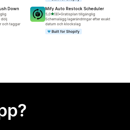
Push Down
Mify Auto Restock Scheduler
av 5 stjärnor
nglig
5,0
(8)
•
Gratisplan tillgänglig
8 recensioner totalt
 dölj
Schemalägg lagerändringar efter exakt
er och taggar
datum och klockslag
Built for Shopify
app?