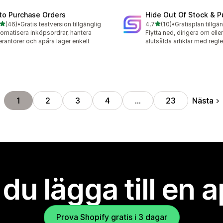
to Purchase Orders
Hide Out Of Stock & 
av 5 stjärnor
av 5 stjärnor
(46)
•
Gratis testversion tillgänglig
4,7
(10)
•
Gratisplan tillgä
recensioner totalt
10 recensioner totalt
omatisera inköpsordrar, hantera
Flytta ned, dirigera om eller
erantörer och spåra lager enkelt
slutsålda artiklar med regl
Nästa
1
2
3
4
…
23
l du lägga till en 
Prova Shopify gratis i 3 dagar