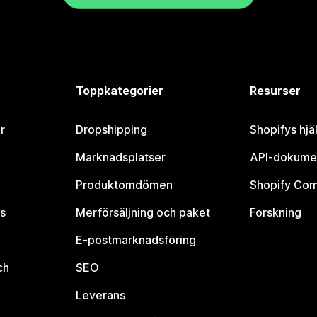
Toppkategorier
Resurser
r
Dropshipping
Shopifys hjä
Marknadsplatser
API-dokume
Produktomdömen
Shopify Co
s
Merförsäljning och paket
Forskning
E-postmarknadsföring
ch
SEO
Leverans