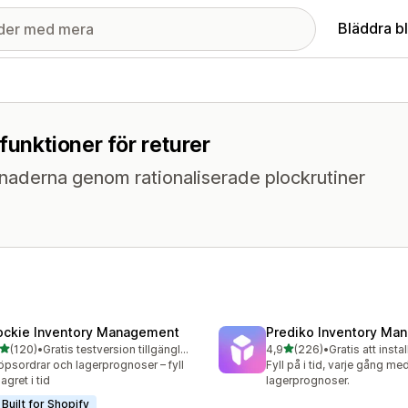
Bläddra b
funktioner för returer
naderna genom rationaliserade plockrutiner
ockie Inventory Management
Prediko Inventory Ma
av 5 stjärnor
av 5 stjärnor
(120)
•
Gratis testversion tillgänglig
4,9
(226)
•
Gratis att instal
 recensioner totalt
226 recensioner totalt
öpsordrar och lagerprognoser – fyll
Fyll på i tid, varje gång m
agret i tid
lagerprognoser.
Built for Shopify