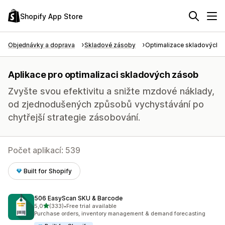
Shopify App Store
Objednávky a doprava
Skladové zásoby
Optimalizace skladových 
Aplikace pro optimalizaci skladových zásob
Zvyšte svou efektivitu a snižte mzdové náklady,
od zjednodušených způsobů vychystávání po
chytřejší strategie zásobování.
Počet aplikací: 539
Built for Shopify
506 EasyScan SKU & Barcode
z 5 hvězd
5,0
(333)
•
Free trial available
Celkový počet recenzí: 333
Purchase orders, inventory management & demand forecasting