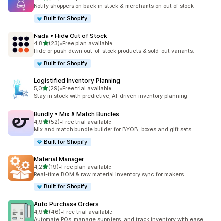
Celkový počet recenzí: 56
Notify shoppers on back in stock & merchants on out of stock
Built for Shopify
Nada • Hide Out of Stock
z 5 hvězd
4,8
(23)
•
Free plan available
Celkový počet recenzí: 23
Hide or push down out-of-stock products & sold-out variants.
Built for Shopify
Logistified Inventory Planning
z 5 hvězd
5,0
(29)
•
Free trial available
Celkový počet recenzí: 29
Stay in stock with predictive, AI-driven inventory planning
Bundly • Mix & Match Bundles
z 5 hvězd
4,9
(52)
•
Free trial available
Celkový počet recenzí: 52
Mix and match bundle builder for BYOB, boxes and gift sets
Built for Shopify
Material Manager
z 5 hvězd
4,2
(19)
•
Free plan available
Celkový počet recenzí: 19
Real-time BOM & raw material inventory sync for makers
Built for Shopify
Auto Purchase Orders
z 5 hvězd
4,9
(46)
•
Free trial available
Celkový počet recenzí: 46
Automate POs, manage suppliers, and track inventory with ease