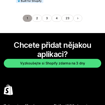
Built for Shopify
1
2
3
4
23
Chcete přidat nějakou
aplikaci?
Vyzkoušejte si Shopify zdarma na 3 dny