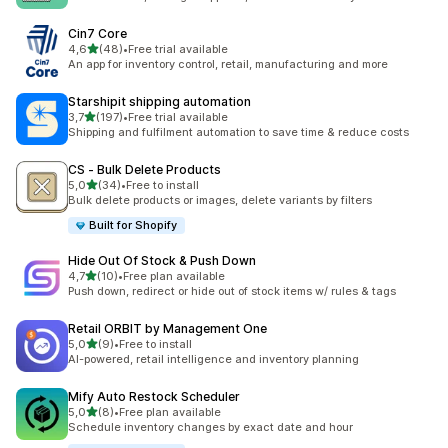
Cin7 Core
z 5 hvězd
4,6
(48)
•
Free trial available
Celkový počet recenzí: 48
An app for inventory control, retail, manufacturing and more
Starshipit shipping automation
z 5 hvězd
3,7
(197)
•
Free trial available
Celkový počet recenzí: 197
Shipping and fulfilment automation to save time & reduce costs
CS ‑ Bulk Delete Products
z 5 hvězd
5,0
(34)
•
Free to install
Celkový počet recenzí: 34
Bulk delete products or images, delete variants by filters
Built for Shopify
Hide Out Of Stock & Push Down
z 5 hvězd
4,7
(10)
•
Free plan available
Celkový počet recenzí: 10
Push down, redirect or hide out of stock items w/ rules & tags
Retail ORBIT by Management One
z 5 hvězd
5,0
(9)
•
Free to install
Celkový počet recenzí: 9
AI-powered, retail intelligence and inventory planning
Mify Auto Restock Scheduler
z 5 hvězd
5,0
(8)
•
Free plan available
Celkový počet recenzí: 8
Schedule inventory changes by exact date and hour