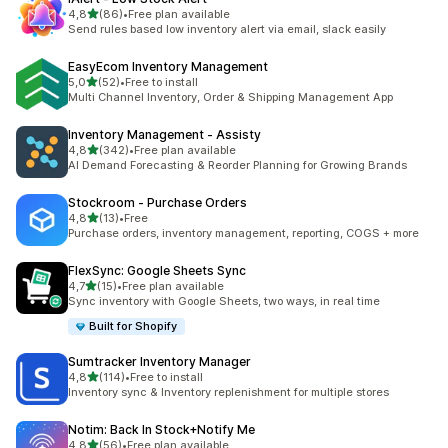
z 5 hvězd
4,8
(86)
•
Free plan available
Celkový počet recenzí: 86
Send rules based low inventory alert via email, slack easily
EasyEcom Inventory Management
z 5 hvězd
5,0
(52)
•
Free to install
Celkový počet recenzí: 52
Multi Channel Inventory, Order & Shipping Management App
Inventory Management ‑ Assisty
z 5 hvězd
4,8
(342)
•
Free plan available
Celkový počet recenzí: 342
AI Demand Forecasting & Reorder Planning for Growing Brands
Stockroom ‑ Purchase Orders
z 5 hvězd
4,8
(13)
•
Free
Celkový počet recenzí: 13
Purchase orders, inventory management, reporting, COGS + more
FlexSync: Google Sheets Sync
z 5 hvězd
4,7
(15)
•
Free plan available
Celkový počet recenzí: 15
Sync inventory with Google Sheets, two ways, in real time
Built for Shopify
Sumtracker Inventory Manager
z 5 hvězd
4,8
(114)
•
Free to install
Celkový počet recenzí: 114
Inventory sync & Inventory replenishment for multiple stores
Notim: Back In Stock+Notify Me
z 5 hvězd
4,8
(56)
•
Free plan available