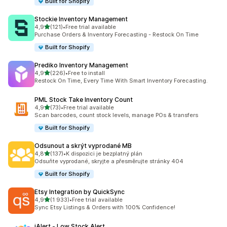
Built for Shopify
Stockie Inventory Management
z 5 hvězd
4,9
(121)
•
Free trial available
Celkový počet recenzí: 121
Purchase Orders & Inventory Forecasting - Restock On Time
Built for Shopify
Prediko Inventory Management
z 5 hvězd
4,9
(226)
•
Free to install
Celkový počet recenzí: 226
Restock On Time, Every Time With Smart Inventory Forecasting.
PML Stock Take Inventory Count
z 5 hvězd
4,9
(73)
•
Free trial available
Celkový počet recenzí: 73
Scan barcodes, count stock levels, manage POs & transfers
Built for Shopify
Odsunout a skrýt vyprodané MB
z 5 hvězd
4,8
(137)
•
K dispozici je bezplatný plán
Celkový počet recenzí: 137
Odsuňte vyprodané, skryjte a přesměrujte stránky 404
Built for Shopify
Etsy Integration by QuickSync
z 5 hvězd
4,9
(1 933)
•
Free trial available
Celkový počet recenzí: 1933
Sync Etsy Listings & Orders with 100% Confidence!
iAlert ‑ Low Stock Alert