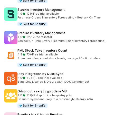
Built for Shopify
Stockie Inventory Management
z 5 hvězd
4,9
(121)
•
Free trial available
Celkový počet recenzí: 121
Purchase Orders & Inventory Forecasting - Restock On Time
Built for Shopify
Prediko Inventory Management
z 5 hvězd
4,9
(227)
•
Free to install
Celkový počet recenzí: 227
Restock On Time, Every Time With Smart Inventory Forecasting.
PML Stock Take Inventory Count
z 5 hvězd
4,9
(73)
•
Free trial available
Celkový počet recenzí: 73
Scan barcodes, count stock levels, manage POs & transfers
Built for Shopify
Etsy Integration by QuickSync
z 5 hvězd
4,9
(1 934)
•
Free trial available
Celkový počet recenzí: 1934
Sync Etsy Listings & Orders with 100% Confidence!
Odsunout a skrýt vyprodané MB
z 5 hvězd
4,8
(137)
•
K dispozici je bezplatný plán
Celkový počet recenzí: 137
Odsuňte vyprodané, skryjte a přesměrujte stránky 404
Built for Shopify
Bundly • Mix & Match Bundles