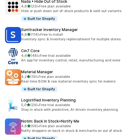
Nada • Hide Out of Stock
z 5 hvězd
4,8
(23)
•
Free plan available
Celkový počet recenzí: 23
Hide or push down out-of-stock products & sold-out variants.
Built for Shopify
Sumtracker Inventory Manager
z 5 hvězd
4,8
(114)
•
Free to install
Celkový počet recenzí: 114
Inventory sync & Inventory replenishment for multiple stores
Cin7 Core
z 5 hvězd
4,6
(48)
•
Free trial available
Celkový počet recenzí: 48
An app for inventory control, retail, manufacturing and more
Material Manager
z 5 hvězd
4,2
(19)
•
Free plan available
Celkový počet recenzí: 19
Real-time BOM & raw material inventory sync for makers
Built for Shopify
Logistified Inventory Planning
z 5 hvězd
5,0
(29)
•
Free trial available
Celkový počet recenzí: 29
Stay in stock with predictive, AI-driven inventory planning
Notim: Back In Stock+Notify Me
z 5 hvězd
4,8
(56)
•
Free plan available
Celkový počet recenzí: 56
Notify shoppers on back in stock & merchants on out of stock
Built for Shopify