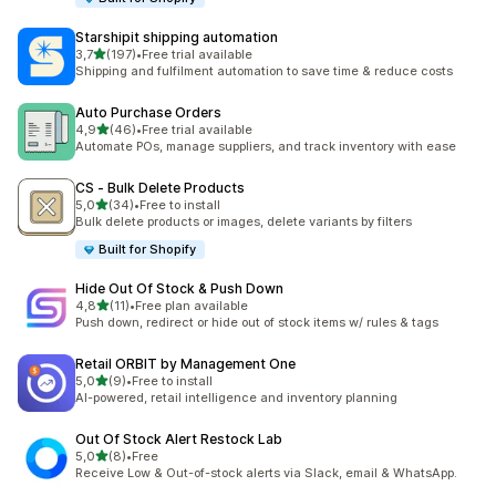
Starshipit shipping automation
z 5 hvězd
3,7
(197)
•
Free trial available
Celkový počet recenzí: 197
Shipping and fulfilment automation to save time & reduce costs
Auto Purchase Orders
z 5 hvězd
4,9
(46)
•
Free trial available
Celkový počet recenzí: 46
Automate POs, manage suppliers, and track inventory with ease
CS ‑ Bulk Delete Products
z 5 hvězd
5,0
(34)
•
Free to install
Celkový počet recenzí: 34
Bulk delete products or images, delete variants by filters
Built for Shopify
Hide Out Of Stock & Push Down
z 5 hvězd
4,8
(11)
•
Free plan available
Celkový počet recenzí: 11
Push down, redirect or hide out of stock items w/ rules & tags
Retail ORBIT by Management One
z 5 hvězd
5,0
(9)
•
Free to install
Celkový počet recenzí: 9
AI-powered, retail intelligence and inventory planning
Out Of Stock Alert Restock Lab
z 5 hvězd
5,0
(8)
•
Free
Celkový počet recenzí: 8
Receive Low & Out-of-stock alerts via Slack, email & WhatsApp.