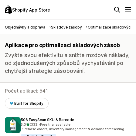
Shopify App Store
Objednávky a doprava
Skladové zásoby
Optimalizace skladových 
Aplikace pro optimalizaci skladových zásob
Zvyšte svou efektivitu a snižte mzdové náklady,
od zjednodušených způsobů vychystávání po
chytřejší strategie zásobování.
Počet aplikací: 541
Built for Shopify
506 EasyScan SKU & Barcode
z 5 hvězd
5,0
(333)
•
Free trial available
Celkový počet recenzí: 333
Purchase orders, inventory management & demand forecasting