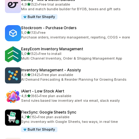
z 5 hvězd
4,9
(52)
•
Free trial available
Celkový počet recenzí: 52
Mix and match bundle builder for BYOB, boxes and gift sets
Built for Shopify
Stockroom ‑ Purchase Orders
z 5 hvězd
5,0
(13)
•
Free
Celkový počet recenzí: 13
Purchase orders, inventory management, reporting, COGS + more
EasyEcom Inventory Management
z 5 hvězd
5,0
(52)
•
Free to install
Celkový počet recenzí: 52
Multi Channel Inventory, Order & Shipping Management App
Inventory Management ‑ Assisty
z 5 hvězd
4,8
(342)
•
Free plan available
Celkový počet recenzí: 342
AI Demand Forecasting & Reorder Planning for Growing Brands
iAlert ‑ Low Stock Alert
z 5 hvězd
4,8
(86)
•
Free plan available
Celkový počet recenzí: 86
Send rules based low inventory alert via email, slack easily
FlexSync: Google Sheets Sync
z 5 hvězd
4,7
(15)
•
Free plan available
Celkový počet recenzí: 15
Sync inventory with Google Sheets, two ways, in real time
Built for Shopify