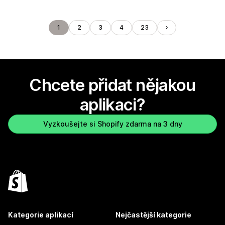
1
2
3
4
23
Chcete přidat nějakou
aplikaci?
Vyzkoušejte si Shopify zdarma na 3 dny
Kategorie aplikací
Nejčastější kategorie