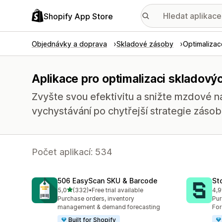
Shopify App Store
Objednávky a doprava
Skladové zásoby
Optimaliza
Aplikace pro optimalizaci skladový
Zvyšte svou efektivitu a snižte mzdové
vychystávání po chytřejší strategie zásob
Počet aplikací: 534
506 EasyScan SKU & Barcode
St
z 5 hvězd
5,0
(332)
•
Free trial available
4,9
Celkový počet recenzí: 332
Cel
Purchase orders, inventory
Pur
management & demand forecasting
For
Built for Shopify