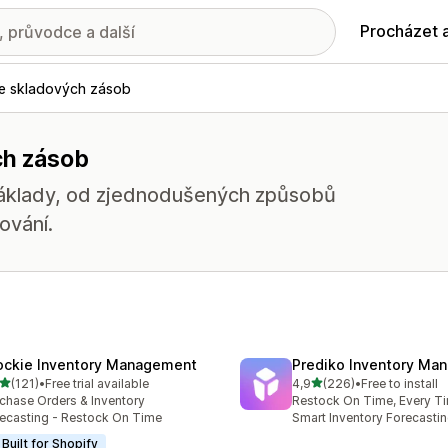
Procházet 
ce skladových zásob
ch zásob
 náklady, od zjednodušených způsobů
ování.
ockie Inventory Management
Prediko Inventory Ma
z 5 hvězd
z 5 hvězd
(121)
•
Free trial available
4,9
(226)
•
Free to install
kový počet recenzí: 121
Celkový počet recenzí: 22
chase Orders & Inventory
Restock On Time, Every T
ecasting - Restock On Time
Smart Inventory Forecastin
Built for Shopify