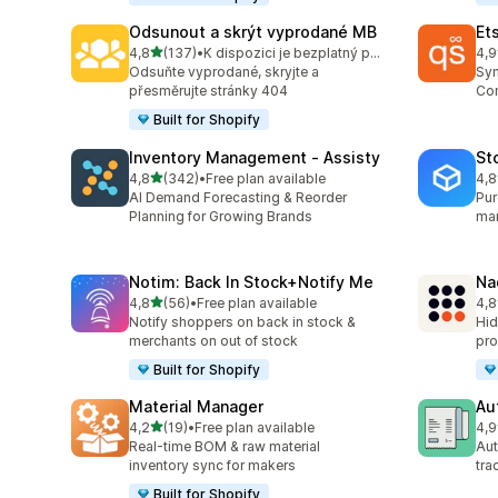
Odsunout a skrýt vyprodané MB
Et
z 5 hvězd
4,8
(137)
•
K dispozici je bezplatný plán
4,9
Celkový počet recenzí: 137
Cel
Odsuňte vyprodané, skryjte a
Syn
přesměrujte stránky 404
Con
Built for Shopify
Inventory Management ‑ Assisty
St
z 5 hvězd
4,8
(342)
•
Free plan available
4,8
Celkový počet recenzí: 342
Cel
AI Demand Forecasting & Reorder
Pur
Planning for Growing Brands
man
Notim: Back In Stock+Notify Me
Na
z 5 hvězd
4,8
(56)
•
Free plan available
4,8
Celkový počet recenzí: 56
Cel
Notify shoppers on back in stock &
Hid
merchants on out of stock
pro
Built for Shopify
Material Manager
Au
z 5 hvězd
4,2
(19)
•
Free plan available
4,9
Celkový počet recenzí: 19
Cel
Real-time BOM & raw material
Aut
inventory sync for makers
tra
Built for Shopify