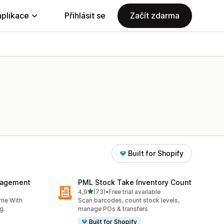
aplikace
Přihlásit se
Začít zdarma
Built for Shopify
nagement
PML Stock Take Inventory Count
z 5 hvězd
4,9
(73)
•
Free trial available
6
Celkový počet recenzí: 73
ime With
Scan barcodes, count stock levels,
g.
manage POs & transfers
Built for Shopify