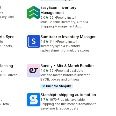
t
EasyEcom Inventory
ble
Management
tory alert
z 5 hvězd
5,0
(52)
•
Free to install
Celkový počet recenzí: 52
Multi Channel Inventory, Order &
Shipping Management App
ets Sync
Sumtracker Inventory Manager
z 5 hvězd
le
4,8
(114)
•
Free to install
Celkový počet recenzí: 114
e Sheets,
Inventory sync & Inventory
replenishment for multiple stores
Planning
Bundly • Mix & Match Bundles
z 5 hvězd
le
4,9
(52)
•
Free trial available
Celkový počet recenzí: 52
ve, AI-driven
Mix and match bundle builder for
BYOB, boxes and gift sets
Built for Shopify
Starshipit shipping automation
z 5 hvězd
le
3,7
(197)
•
Free trial available
Celkový počet recenzí: 197
 retail,
Shipping and fulfilment automation to
save time & reduce costs