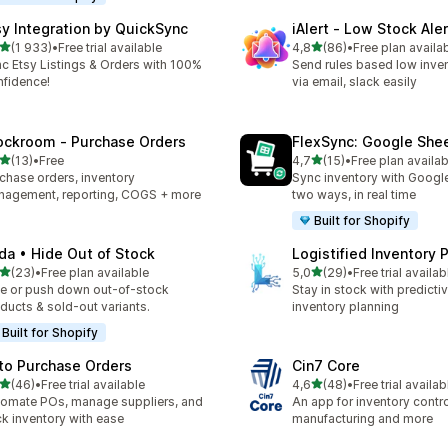
sy Integration by QuickSync
iAlert ‑ Low Stock Aler
z 5 hvězd
z 5 hvězd
(1 933)
•
Free trial available
4,8
(86)
•
Free plan availa
kový počet recenzí: 1933
Celkový počet recenzí: 86
c Etsy Listings & Orders with 100%
Send rules based low inven
fidence!
via email, slack easily
ockroom ‑ Purchase Orders
FlexSync: Google She
z 5 hvězd
z 5 hvězd
(13)
•
Free
4,7
(15)
•
Free plan availab
kový počet recenzí: 13
Celkový počet recenzí: 15
chase orders, inventory
Sync inventory with Googl
agement, reporting, COGS + more
two ways, in real time
Built for Shopify
da • Hide Out of Stock
Logistified Inventory 
z 5 hvězd
z 5 hvězd
(23)
•
Free plan available
5,0
(29)
•
Free trial availab
kový počet recenzí: 23
Celkový počet recenzí: 29
e or push down out-of-stock
Stay in stock with predicti
ducts & sold-out variants.
inventory planning
Built for Shopify
to Purchase Orders
Cin7 Core
z 5 hvězd
z 5 hvězd
(46)
•
Free trial available
4,6
(48)
•
Free trial availab
kový počet recenzí: 46
Celkový počet recenzí: 48
omate POs, manage suppliers, and
An app for inventory control,
ck inventory with ease
manufacturing and more