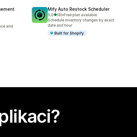
agement
Mify Auto Restock Scheduler
z 5 hvězd
5,0
(8)
•
Free plan available
Celkový počet recenzí: 8
Schedule inventory changes by exact
date and hour
ence and
Built for Shopify
plikaci?