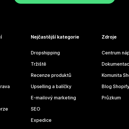
í
Nejčastější kategorie
Zdroje
Dropshipping
Centrum náp
Tržiště
Dokumentace
Recenze produktů
Komunita Sh
rava
Upselling a balíčky
Blog Shopif
E-mailový marketing
Průzkum
erze
SEO
Expedice