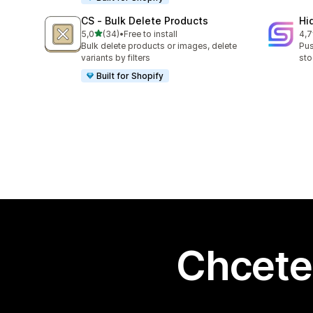
CS ‑ Bulk Delete Products
Hi
z 5 hvězd
5,0
(34)
•
Free to install
4,7
Celkový počet recenzí: 34
Cel
Bulk delete products or images, delete
Pus
variants by filters
sto
Built for Shopify
Chcete 