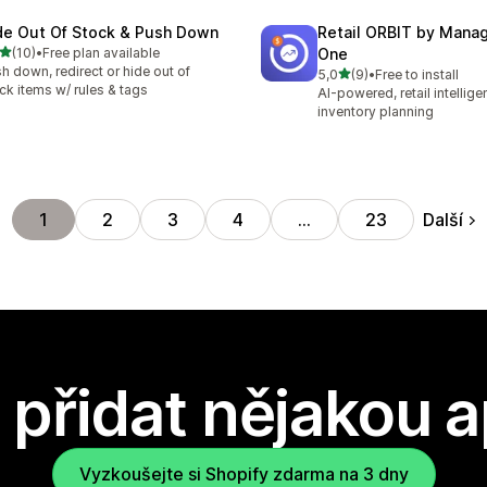
de Out Of Stock & Push Down
Retail ORBIT by Man
z 5 hvězd
(10)
•
Free plan available
One
kový počet recenzí: 10
h down, redirect or hide out of
z 5 hvězd
5,0
(9)
•
Free to install
Celkový počet recenzí: 9
ck items w/ rules & tags
AI-powered, retail intellig
inventory planning
Další
1
2
3
4
…
23
přidat nějakou a
Vyzkoušejte si Shopify zdarma na 3 dny