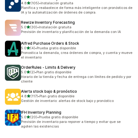
de 5 estrellas
4.8
(105)
•
Instalación gratuita
105 reseñas en total
Planifica y reabastece de forma más inteligente con pronósticos de
IA y la automatización de órdenes de compra.
Rewize Inventory Forecasting
de 5 estrellas
5.0
(30)
•
Instalación gratuita
30 reseñas en total
Previsión de inventario y planificación de la demanda con IA
Alfred Purchase Orders & Stock
de 5 estrellas
5.0
(4)
•
Prueba gratis disponible
4 reseñas en total
Pronostica la demanda, crea órdenes de compra, y cuenta y mueve
el inventario
OrderRules ‑ Limits & Delivery
de 5 estrellas
5.0
(2)
•
Plan gratis disponible
2 reseñas en total
Horario de la tienda y fecha de entrega con límites de pedido y por
cliente
Alerta stock bajo & pronóstico
de 5 estrellas
4.8
(117)
•
Plan gratis disponible
117 reseñas en total
Gestión de inventario: alertas de stock bajo y pronóstico
IFH Inventory Planning
de 5 estrellas
5.0
(20)
•
Prueba gratis disponible
20 reseñas en total
Previsión de inventario para reponer a tiempo y evitar que se
agoten las existencias