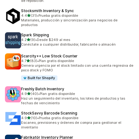
de reposición.
Stocksmith Inventory & Sync
de 5 estrellas
4.4
(31)
•
Prueba gratis disponible
31 reseñas en total
Materiales, producción y sincronización para negocios de
productos
Spark Shipping
de 5 estrellas
4.2
(9)
•
Desde $249 al mes
9 reseñas en total
Conéctate a cualquier distribuidor, fabricante o almacén
Scarcity++ Low Stock Counter
de 5 estrellas
4.7
(83)
•
Plan gratis disponible
83 reseñas en total
Genera urgencia por el stock limitado con una cuenta regresiva de
poco stock y FOMO
Built for Shopify
Freshly Batch Inventory
de 5 estrellas
4.9
(40)
•
Plan gratis disponible
40 reseñas en total
Haz un seguimiento del inventario, los lotes de productos y las
fechas de vencimiento
StockSavvy Barcode Scanning
de 5 estrellas
4.9
(10)
•
Prueba gratis disponible
10 reseñas en total
Escaneo, previsiones y órdenes de compra para gestionar el
inventario
Fabrikatör Inventory Planner