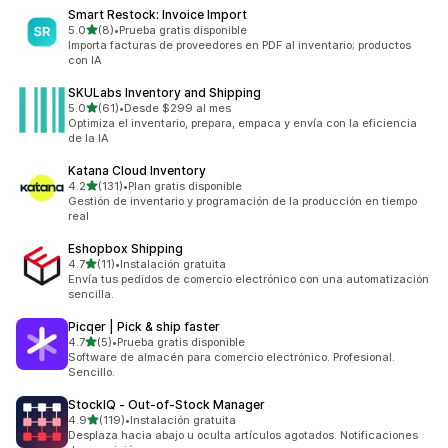
Smart Restock: Invoice Import
de 5 estrellas
5.0
(8)
•
Prueba gratis disponible
8 reseñas en total
Importa facturas de proveedores en PDF al inventario; productos
con IA
SKULabs Inventory and Shipping
de 5 estrellas
5.0
(61)
•
Desde $299 al mes
61 reseñas en total
Optimiza el inventario, prepara, empaca y envía con la eficiencia
de la IA
Katana Cloud Inventory
de 5 estrellas
4.2
(131)
•
Plan gratis disponible
131 reseñas en total
Gestión de inventario y programación de la producción en tiempo
real
Eshopbox Shipping
de 5 estrellas
4.7
(11)
•
Instalación gratuita
11 reseñas en total
Envía tus pedidos de comercio electrónico con una automatización
sencilla.
Picqer | Pick & ship faster
de 5 estrellas
4.7
(5)
•
Prueba gratis disponible
5 reseñas en total
Software de almacén para comercio electrónico. Profesional.
Sencillo.
StockIQ ‑ Out‑of‑Stock Manager
de 5 estrellas
4.9
(119)
•
Instalación gratuita
119 reseñas en total
Desplaza hacia abajo u oculta artículos agotados. Notificaciones