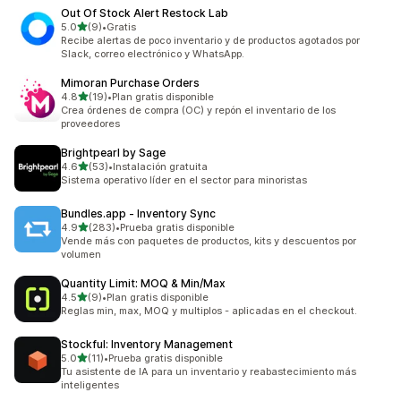
Out Of Stock Alert Restock Lab
de 5 estrellas
5.0
(9)
•
Gratis
9 reseñas en total
Recibe alertas de poco inventario y de productos agotados por
Slack, correo electrónico y WhatsApp.
Mimoran Purchase Orders
de 5 estrellas
4.8
(19)
•
Plan gratis disponible
19 reseñas en total
Crea órdenes de compra (OC) y repón el inventario de los
proveedores
Brightpearl by Sage
de 5 estrellas
4.6
(53)
•
Instalación gratuita
53 reseñas en total
Sistema operativo líder en el sector para minoristas
Bundles.app ‑ Inventory Sync
de 5 estrellas
4.9
(283)
•
Prueba gratis disponible
283 reseñas en total
Vende más con paquetes de productos, kits y descuentos por
volumen
Quantity Limit: MOQ & Min/Max
de 5 estrellas
4.5
(9)
•
Plan gratis disponible
9 reseñas en total
Reglas min, max, MOQ y multiplos - aplicadas en el checkout.
Stockful: Inventory Management
de 5 estrellas
5.0
(11)
•
Prueba gratis disponible
11 reseñas en total
Tu asistente de IA para un inventario y reabastecimiento más
inteligentes