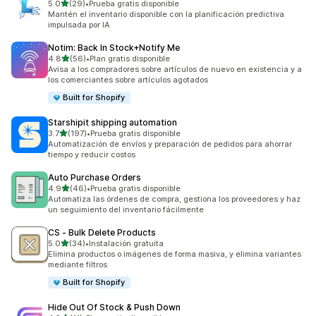
de 5 estrellas
5.0
(29)
•
Prueba gratis disponible
29 reseñas en total
Mantén el inventario disponible con la planificación predictiva
impulsada por IA
Notim: Back In Stock+Notify Me
de 5 estrellas
4.8
(56)
•
Plan gratis disponible
56 reseñas en total
Avisa a los compradores sobre artículos de nuevo en existencia y a
los comerciantes sobre artículos agotados
Built for Shopify
Starshipit shipping automation
de 5 estrellas
3.7
(197)
•
Prueba gratis disponible
197 reseñas en total
Automatización de envíos y preparación de pedidos para ahorrar
tiempo y reducir costos
Auto Purchase Orders
de 5 estrellas
4.9
(46)
•
Prueba gratis disponible
46 reseñas en total
Automatiza las órdenes de compra, gestiona los proveedores y haz
un seguimiento del inventario fácilmente
CS ‑ Bulk Delete Products
de 5 estrellas
5.0
(34)
•
Instalación gratuita
34 reseñas en total
Elimina productos o imágenes de forma masiva, y elimina variantes
mediante filtros
Built for Shopify
Hide Out Of Stock & Push Down