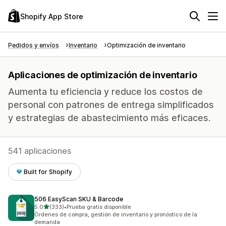
Shopify App Store
Pedidos y envíos
Inventario
Optimización de inventario
Aplicaciones de optimización de inventario
Aumenta tu eficiencia y reduce los costos de
personal con patrones de entrega simplificados
y estrategias de abastecimiento más eficaces.
541 aplicaciones
Built for Shopify
506 EasyScan SKU & Barcode
de 5 estrellas
5.0
(333)
•
Prueba gratis disponible
333 reseñas en total
Órdenes de compra, gestión de inventario y pronóstico de la
demanda