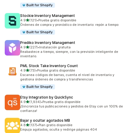
Built for Shopify
Stockie Inventory Management
de 5 estrellas
4.9
(121)
•
Prueba gratis disponible
121 reseñas en total
Órdenes de compra y pronóstico de inventario: repón a tiempo
Built for Shopify
Prediko Inventory Management
de 5 estrellas
4.9
(227)
•
Instalación gratuita
227 reseñas en total
Reabastece a tiempo, siempre, con la previsión inteligente de
inventario.
PML Stock Take Inventory Count
de 5 estrellas
4.9
(73)
•
Prueba gratis disponible
73 reseñas en total
Escanea códigos de barras, cuenta el nivel de inventario y
gestiona órdenes de compra y transferencias
Built for Shopify
Etsy Integration by QuickSync
de 5 estrellas
4.9
(1,934)
•
Prueba gratis disponible
1934 reseñas en total
¡Sincroniza tus publicaciones y pedidos de Etsy con un 100% de
confianza!
Bajar y ocultar agotados MB
de 5 estrellas
4.8
(137)
•
Plan gratis disponible
137 reseñas en total
Empuja agotados, oculta y redirige páginas 404