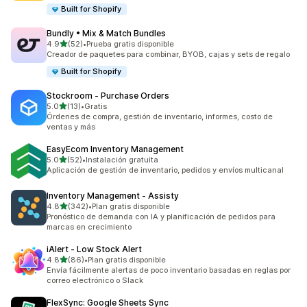
Built for Shopify
Bundly • Mix & Match Bundles
de 5 estrellas
4.9
(52)
•
Prueba gratis disponible
52 reseñas en total
Creador de paquetes para combinar, BYOB, cajas y sets de regalo
Built for Shopify
Stockroom ‑ Purchase Orders
de 5 estrellas
5.0
(13)
•
Gratis
13 reseñas en total
Órdenes de compra, gestión de inventario, informes, costo de
ventas y más
EasyEcom Inventory Management
de 5 estrellas
5.0
(52)
•
Instalación gratuita
52 reseñas en total
Aplicación de gestión de inventario, pedidos y envíos multicanal
Inventory Management ‑ Assisty
de 5 estrellas
4.8
(342)
•
Plan gratis disponible
342 reseñas en total
Pronóstico de demanda con IA y planificación de pedidos para
marcas en crecimiento
iAlert ‑ Low Stock Alert
de 5 estrellas
4.8
(86)
•
Plan gratis disponible
86 reseñas en total
Envía fácilmente alertas de poco inventario basadas en reglas por
correo electrónico o Slack
FlexSync: Google Sheets Sync