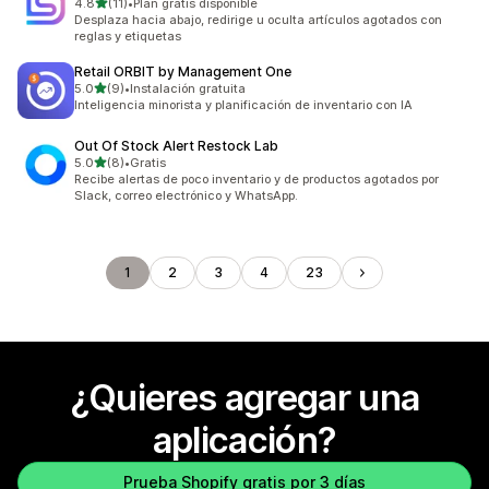
de 5 estrellas
4.8
(11)
•
Plan gratis disponible
11 reseñas en total
Desplaza hacia abajo, redirige u oculta artículos agotados con
reglas y etiquetas
Retail ORBIT by Management One
de 5 estrellas
5.0
(9)
•
Instalación gratuita
9 reseñas en total
Inteligencia minorista y planificación de inventario con IA
Out Of Stock Alert Restock Lab
de 5 estrellas
5.0
(8)
•
Gratis
8 reseñas en total
Recibe alertas de poco inventario y de productos agotados por
Slack, correo electrónico y WhatsApp.
1
2
3
4
23
¿Quieres agregar una
aplicación?
Prueba Shopify gratis por 3 días