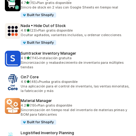
de 5 estrellas
4.7
(15)
•
Plan gratis disponible
15 reseñas en total
Sincro de stock en 2 vías con Google Sheets en tiempo real
Built for Shopify
Nada • Hide Out of Stock
de 5 estrellas
4.8
(23)
•
Plan gratis disponible
23 reseñas en total
Ocultar agotados, variantes incluidas, u ordenar colecciones.
Built for Shopify
Sumtracker Inventory Manager
de 5 estrellas
4.8
(114)
•
Instalación gratuita
114 reseñas en total
Sincronización y reabastecimiento de inventario para múltiples
tiendas
Cin7 Core
de 5 estrellas
4.6
(48)
•
Prueba gratis disponible
48 reseñas en total
Una aplicación para el control de inventario, las ventas minoristas,
la fabricación y más
Material Manager
de 5 estrellas
4.2
(19)
•
Plan gratis disponible
19 reseñas en total
Sincronización en tiempo real del inventario de materias primas y
BOM para fabricantes
Built for Shopify
Logistified Inventory Planning