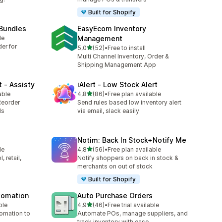
Built for Shopify
 Bundles
EasyEcom Inventory
le
Management
er for
/ 5 tähteä
5,0
(52)
•
Free to install
52 arvostelua yhteensä
Multi Channel Inventory, Order &
Shipping Management App
 ‑ Assisty
iAlert ‑ Low Stock Alert
/ 5 tähteä
able
4,8
(86)
•
Free plan available
86 arvostelua yhteensä
Reorder
Send rules based low inventory alert
ds
via email, slack easily
Notim: Back In Stock+Notify Me
/ 5 tähteä
le
4,8
(56)
•
Free plan available
56 arvostelua yhteensä
 retail,
Notify shoppers on back in stock &
merchants on out of stock
Built for Shopify
utomation
Auto Purchase Orders
/ 5 tähteä
ble
4,9
(46)
•
Free trial available
46 arvostelua yhteensä
tomation to
Automate POs, manage suppliers, and
track inventory with ease