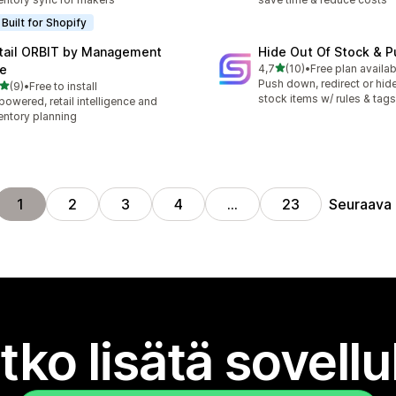
Built for Shopify
tail ORBIT by Management
Hide Out Of Stock & 
/ 5 tähteä
e
4,7
(10)
•
Free plan availab
10 arvostelua yhteensä
Push down, redirect or hide
/ 5 tähteä
(9)
•
Free to install
rvostelua yhteensä
stock items w/ rules & tags
powered, retail intelligence and
entory planning
Seuraava
1
2
3
4
…
23
tko lisätä sovell