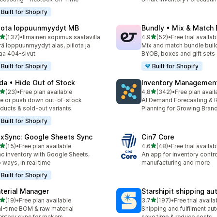
Built for Shopify
ilota loppuunmyydyt MB
Bundly • Mix & Match
/ 5 tähteä
/ 5 tähteä
(137)
•
Ilmainen sopimus saatavilla
4,9
(52)
•
Free trial availab
 arvostelua yhteensä
52 arvostelua yhteensä
rrä loppuunmyydyt alas, piilota ja
Mix and match bundle build
aa 404-sivut
BYOB, boxes and gift sets
Built for Shopify
Built for Shopify
da • Hide Out of Stock
Inventory Management
/ 5 tähteä
/ 5 tähteä
(23)
•
Free plan available
4,8
(342)
•
Free plan avail
arvostelua yhteensä
342 arvostelua yhteensä
e or push down out-of-stock
AI Demand Forecasting & 
ducts & sold-out variants.
Planning for Growing Bran
Built for Shopify
exSync: Google Sheets Sync
Cin7 Core
/ 5 tähteä
/ 5 tähteä
(15)
•
Free plan available
4,6
(48)
•
Free trial availab
arvostelua yhteensä
48 arvostelua yhteensä
c inventory with Google Sheets,
An app for inventory control,
 ways, in real time
manufacturing and more
Built for Shopify
terial Manager
Starshipit shipping a
/ 5 tähteä
/ 5 tähteä
(19)
•
Free plan available
3,7
(197)
•
Free trial availa
arvostelua yhteensä
197 arvostelua yhteensä
l-time BOM & raw material
Shipping and fulfilment au
entory sync for makers
save time & reduce costs