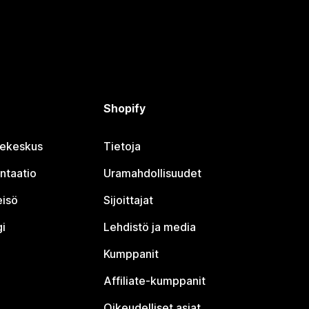
Shopify
jekeskus
Tietoja
ntaatio
Uramahdollisuudet
eisö
Sijoittajat
i
Lehdistö ja media
Kumppanit
Affiliate-kumppanit
Oikeudelliset asiat