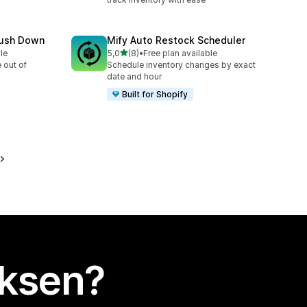
Push Down
Mify Auto Restock Scheduler
/ 5 tähteä
le
5,0
(8)
•
Free plan available
8 arvostelua yhteensä
 out of
Schedule inventory changes by exact
date and hour
Built for Shopify
uksen?