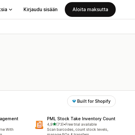
ksia
Kirjaudu sisään
Aloita maksutta
Built for Shopify
nagement
PML Stock Take Inventory Count
/ 5 tähteä
4,9
(73)
•
Free trial available
73 arvostelua yhteensä
ime With
Scan barcodes, count stock levels,
g.
manage POs & transfers