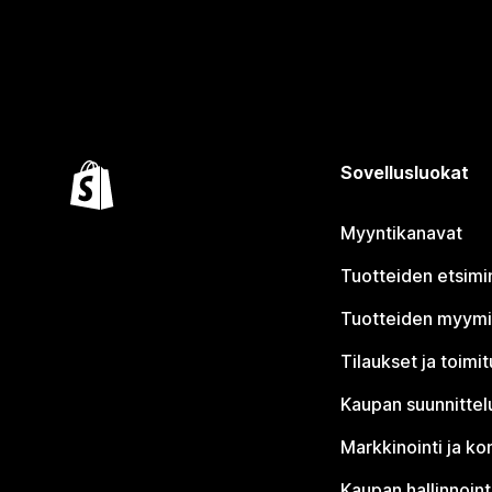
Sovellusluokat
Myyntikanavat
Tuotteiden etsimi
Tuotteiden myym
Tilaukset ja toimi
Kaupan suunnittel
Markkinointi ja ko
Kaupan hallinnoint