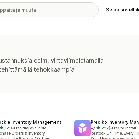
Selaa sovellu
stannuksia esim. virtaviimaistamalla
 kehittämällä tehokkaampia
ockie Inventory Management
Prediko Inventory Ma
/ 5 tähteä
/ 5 tähteä
(121)
•
Free trial available
4,9
(227)
•
Free to install
 arvostelua yhteensä
227 arvostelua yhteensä
chase Orders & Inventory
Restock On Time, Every T
ecasting - Restock On Time
Smart Inventory Forecastin