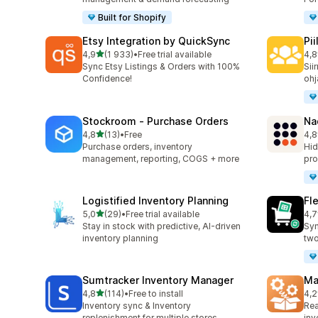
Built for Shopify
Etsy Integration by QuickSync
Pi
/ 5 tähteä
4,9
(1 933)
•
Free trial available
4,8
1933 arvostelua yhteensä
137
Sync Etsy Listings & Orders with 100%
Sii
Confidence!
ohj
Stockroom ‑ Purchase Orders
Na
/ 5 tähteä
4,8
(13)
•
Free
4,8
13 arvostelua yhteensä
23 
Purchase orders, inventory
Hid
management, reporting, COGS + more
pro
Logistified Inventory Planning
Fl
/ 5 tähteä
5,0
(29)
•
Free trial available
4,7
29 arvostelua yhteensä
15 
Stay in stock with predictive, AI-driven
Syn
inventory planning
two
Sumtracker Inventory Manager
Ma
/ 5 tähteä
4,8
(114)
•
Free to install
4,2
114 arvostelua yhteensä
19 
Inventory sync & Inventory
Rea
replenishment for multiple stores
inv