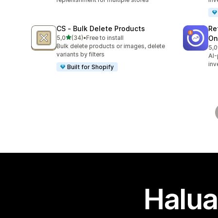
CS ‑ Bulk Delete Products
Re
/ 5 tähteä
5,0
(34)
•
Free to install
On
34 arvostelua yhteensä
Bulk delete products or images, delete
5,0
9 a
variants by filters
AI-
inv
Built for Shopify
Halua