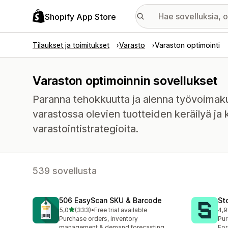
Shopify App Store
Tilaukset ja toimitukset
Varasto
Varaston optimointi
Varaston optimoinnin sovellukset
Paranna tehokkuutta ja alenna työvoimaku
varastossa olevien tuotteiden keräilyä ja
varastointistrategioita.
539 sovellusta
506 EasyScan SKU & Barcode
St
/ 5 tähteä
5,0
(333)
•
Free trial available
4,9
333 arvostelua yhteensä
121
Purchase orders, inventory
Pur
management & demand forecasting
For