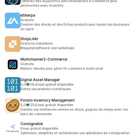
Obtenez dès aujourd’hui des informations e-commerce plus
pertinentes avec Inventify.
eSherpa
Gratuite
Gestion des stocks et des fiches produits pour toutes les boutiques
en ligne
ShopLinkr
Gratis te installeren
Magazijnsoftware voor webshops
Multichannel E‑Commerce
Gratuite
Moteur robuste pour gérer l’e-commerce multicanal
Digital Asset Manager
étoile(s) sur 5
5,0
(4)
•
Essai gratuit disponible
4 avis au total
Gérez vos produits numériques
Potato Inventory Management
étoile(s) sur 5
5,0
(2)
•
Essai gratuit disponible
2 avis au total
Gardez vos meilleures ventes en stock, gagnez du temps avec les
bons de commande
Consignable
Essai gratuit disponible
Optimisez, simplifiez et automatisez vos opérations de consignation