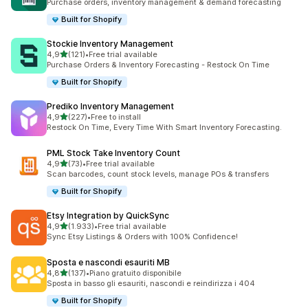
Purchase orders, inventory management & demand forecasting
Built for Shopify
Stockie Inventory Management
stelle su 5
4,9
(121)
•
Free trial available
121 recensioni totali
Purchase Orders & Inventory Forecasting - Restock On Time
Built for Shopify
Prediko Inventory Management
stelle su 5
4,9
(227)
•
Free to install
227 recensioni totali
Restock On Time, Every Time With Smart Inventory Forecasting.
PML Stock Take Inventory Count
stelle su 5
4,9
(73)
•
Free trial available
73 recensioni totali
Scan barcodes, count stock levels, manage POs & transfers
Built for Shopify
Etsy Integration by QuickSync
stelle su 5
4,9
(1.933)
•
Free trial available
1933 recensioni totali
Sync Etsy Listings & Orders with 100% Confidence!
Sposta e nascondi esauriti MB
stelle su 5
4,8
(137)
•
Piano gratuito disponibile
137 recensioni totali
Sposta in basso gli esauriti, nascondi e reindirizza i 404
Built for Shopify