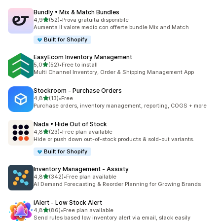
Bundly • Mix & Match Bundles
stelle su 5
4,9
(52)
•
Prova gratuita disponibile
52 recensioni totali
Aumenta il valore medio con offerte bundle Mix and Match
Built for Shopify
EasyEcom Inventory Management
stelle su 5
5,0
(52)
•
Free to install
52 recensioni totali
Multi Channel Inventory, Order & Shipping Management App
Stockroom ‑ Purchase Orders
stelle su 5
4,8
(13)
•
Free
13 recensioni totali
Purchase orders, inventory management, reporting, COGS + more
Nada • Hide Out of Stock
stelle su 5
4,8
(23)
•
Free plan available
23 recensioni totali
Hide or push down out-of-stock products & sold-out variants.
Built for Shopify
Inventory Management ‑ Assisty
stelle su 5
4,8
(342)
•
Free plan available
342 recensioni totali
AI Demand Forecasting & Reorder Planning for Growing Brands
iAlert ‑ Low Stock Alert
stelle su 5
4,8
(86)
•
Free plan available
86 recensioni totali
Send rules based low inventory alert via email, slack easily