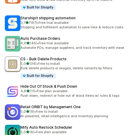
Built for Shopify
Starshipit shipping automation
stelle su 5
3,7
(197)
•
Free trial available
197 recensioni totali
Shipping and fulfilment automation to save time & reduce costs
Auto Purchase Orders
stelle su 5
4,9
(46)
•
Free trial available
46 recensioni totali
Automate POs, manage suppliers, and track inventory with ease
CS ‑ Bulk Delete Products
stelle su 5
5,0
(34)
•
Free to install
34 recensioni totali
Bulk delete products or images, delete variants by filters
Built for Shopify
Hide Out Of Stock & Push Down
stelle su 5
4,8
(11)
•
Free plan available
11 recensioni totali
Push down, redirect or hide out of stock items w/ rules & tags
Retail ORBIT by Management One
stelle su 5
5,0
(9)
•
Free to install
9 recensioni totali
AI-powered, retail intelligence and inventory planning
Mify Auto Restock Scheduler
stelle su 5
5,0
(8)
•
Free plan available
8 recensioni totali