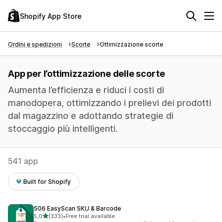
Shopify App Store
Ordini e spedizioni
Scorte
Ottimizzazione scorte
App per l’ottimizzazione delle scorte
Aumenta l’efficienza e riduci i costi di
manodopera, ottimizzando i prelievi dei prodotti
dal magazzino e adottando strategie di
stoccaggio più intelligenti.
541 app
Built for Shopify
506 EasyScan SKU & Barcode
stelle su 5
5,0
(333)
•
Free trial available
333 recensioni totali