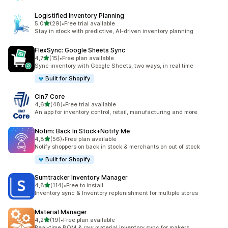
Logistified Inventory Planning
stelle su 5
5,0
(29)
•
Free trial available
29 recensioni totali
Stay in stock with predictive, AI-driven inventory planning
FlexSync: Google Sheets Sync
stelle su 5
4,7
(15)
•
Free plan available
15 recensioni totali
Sync inventory with Google Sheets, two ways, in real time
Built for Shopify
Cin7 Core
stelle su 5
4,6
(48)
•
Free trial available
48 recensioni totali
An app for inventory control, retail, manufacturing and more
Notim: Back In Stock+Notify Me
stelle su 5
4,8
(56)
•
Free plan available
56 recensioni totali
Notify shoppers on back in stock & merchants on out of stock
Built for Shopify
Sumtracker Inventory Manager
stelle su 5
4,8
(114)
•
Free to install
114 recensioni totali
Inventory sync & Inventory replenishment for multiple stores
Material Manager
stelle su 5
4,2
(19)
•
Free plan available
19 recensioni totali
Real-time BOM & raw material inventory sync for makers