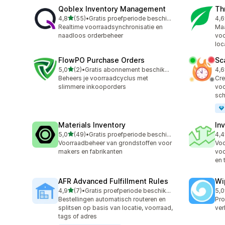
Qoblex Inventory Management
Th
van 5 sterren
4,8
(55)
•
Gratis proefperiode beschikbaar
4,6
55 recensies in totaal
105
Realtime voorraadsynchronisatie en
Maa
naadloos orderbeheer
voo
loc
FlowPO Purchase Orders
Sc
van 5 sterren
5,0
(2)
•
Gratis abonnement beschikbaar
4,6
2 recensies in totaal
9 r
Beheers je voorraadcyclus met
Cre
slimmere inkooporders
voo
sch
Materials Inventory
In
van 5 sterren
5,0
(49)
•
Gratis proefperiode beschikbaar
4,4
49 recensies in totaal
130
Voorraadbeheer van grondstoffen voor
Voo
makers en fabrikanten
voo
en 
AFR Advanced Fulfillment Rules
Wi
van 5 sterren
4,9
(7)
•
Gratis proefperiode beschikbaar
5,0
7 recensies in totaal
48 
Bestellingen automatisch routeren en
Pro
splitsen op basis van locatie, voorraad,
ver
tags of adres