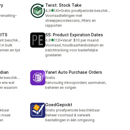
ry
Twist: Stock Take
van 5 sterren
4,5
(4)
•
Gratis proefperiode beschikbaar
4 recensies in totaal
erselling-
Voorraadtellingen met
streepjescodescans, filters en
rapporten
MITS
SS: Product Expiration Dates
van 5 sterren
Gratis abonnement beschikbaar
4,9
(13)
•
Vanaf $10 per maand
13 recensies in totaal
 in bulk
Voorraad, houdbaarheidsdatum en
nnen en tijd
batchtracking voor bederfelijke
goederen
rdian
Yanet Auto Purchase Orders
Gratis proefperiode beschikbaar
Gratis
e wie wat
Eenvoudig inkooporders aanmaken,
 en waarom
beheren en volgen
GoedGepickt
ikbaar
Gratis proefperiode beschikbaar
n maak
Beheer voorraad & verwerk
an
bestellingen in één omgeving