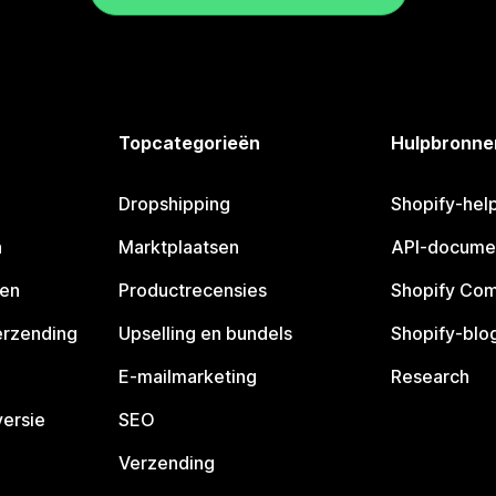
Topcategorieën
Hulpbronne
Dropshipping
Shopify-hel
n
Marktplaatsen
API-docume
pen
Productrecensies
Shopify Co
erzending
Upselling en bundels
Shopify-blo
E-mailmarketing
Research
ersie
SEO
Verzending