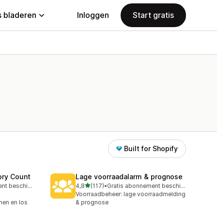
 bladeren
Inloggen
Start gratis
Built for Shopify
ory Count
Lage voorraadalarm & prognose
van 5 sterren
Gratis abonnement beschikbaar
4,8
(117)
•
Gratis abonnement beschikbaar
117 recensies in totaal
Voorraadbeheer: lage voorraadmelding
nen en los
& prognose