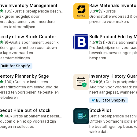
rive Inventory Management
Raw Materials Invento
van 5 sterren
van 5 sterren
(105)
•
Gratis proefperiode beschikbaar
3,3
(3)
•
Gratis
 recensies in totaal
3 recensies in totaal
k groei mogelijk door
Grondstoffenvoorraad & ov
rraadsystemen voor meerdere
preventie voor makers
aties te stroomlijnen
arcity+ Low Stock Counter
Bulk Product Edit by 
van 5 sterren
van 5 sterren
(9)
•
Gratis abonnement beschikbaar
4,5
(31)
•
ecensies in totaal
31 recensies in totaal
ëer urgentie met een countdown
Productprijzen en voorraad
r lage voorraad en
bewerken, bewerkingen pla
aarstemeldingen
besparen
Built for Shopify
ventory Planner by Sage
Inventory History Gua
van 5 sterren
van 5 sterren
(130)
•
Gratis te installeren
5,0
(6)
•
 recensies in totaal
6 recensies in totaal
rraadinzichten om eenvoudig de
Auditlog voor voorraad: zi
rraad te voorspellen, te bestellen
heeft aangepast, wanneer
te beheren.
Built for Shopify
peout Hide out of stock
StockPilot
van 5 sterren
(48)
•
Gratis abonnement beschikbaar
Gratis proefperiode besch
recensies in totaal
ducten die niet op voorraad zijn
Ontdek voorraadrisico's e
bergen in collecties
herbestellingen op basis v
winkeldata.