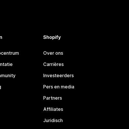
n
Shopify
pcentrum
Over ons
ntatie
Carrières
mmunity
Investeerders
g
Pers en media
Partners
Affiliates
Juridisch