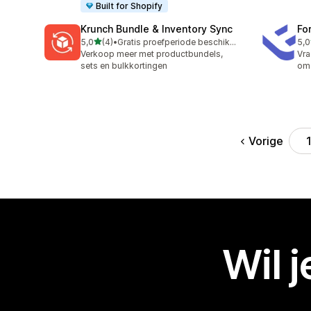
Built for Shopify
Krunch Bundle & Inventory Sync
Fo
van 5 sterren
5,0
(4)
•
Gratis proefperiode beschikbaar
5,0
4 recensies in totaal
6 r
Verkoop meer met productbundels,
Vra
sets en bulkkortingen
om 
Vorige
Wil 