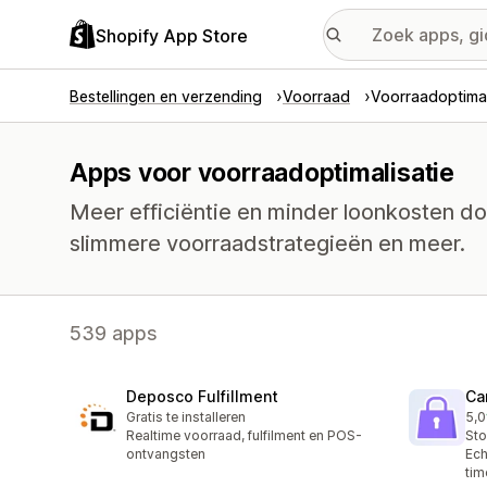
Shopify App Store
Bestellingen en verzending
Voorraad
Voorraadoptimal
Apps voor voorraadoptimalisatie
Meer efficiëntie en minder loonkosten d
slimmere voorraadstrategieën en meer.
539 apps
Deposco Fulfillment
Ca
Gratis te installeren
5,0
4 r
Realtime voorraad, fulfilment en POS-
Sto
ontvangsten
Ech
tim