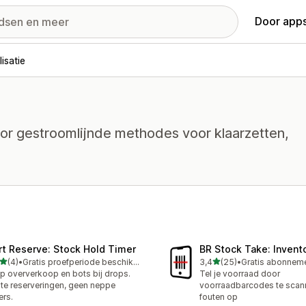
Door apps
isatie
oor gestroomlijnde methodes voor klaarzetten,
rt Reserve: Stock Hold Timer
BR Stock Take: Invent
van 5 sterren
van 5 sterren
(4)
•
Gratis proefperiode beschikbaar
3,4
(25)
•
ecensies in totaal
25 recensies in totaal
p oververkoop en bots bij drops.
Tel je voorraad door
te reserveringen, geen neppe
voorraadbarcodes te scan
ers.
fouten op