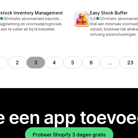
rstock Inventory Management
Easy Stock Buffer
van 5 sterren
van 5 sterren
(6)
•
Gratis abonnement beschikbaar
5,0
(2)
•
ecensies in totaal
2 recensies in totaal
agplanning en voorraadprognoses
Stel een minimale voorraad
aan te vullen en bij te bestellen
variant, blokkeer het afrek
ontvang waarschuwingen.
1
2
3
4
5
6
…
23
je een app toevo
Probeer Shopify 3 dagen gratis